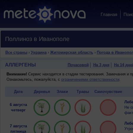
Главная
Пои
Поллиноз в Иванополе
Все страны
›
Украина
›
Житомирская область
›
Погода в Иванопо
АЛЛЕРГЕНЫ
Почасовой
На 3 дня
На 14 дне
Внимание!
Сервис находится в стадии тестирования. Замечания и 
Ознакомьтесь, пожалуйста, с
ограничениями ответственности
.
Дата
Деревья
Злаки
Травы
Самочувствие
Лебе
6 августа
Не о
четверг
факт
Лебе
7 августа
Утро
пятница