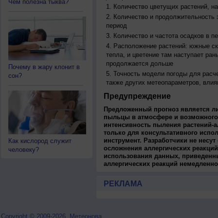
Чем полезна тыква?
Количество цветущих растений, на
Количество и продолжительность з
период
Количество и частота осадков в 
Расположение растений: южные ск
тепла, и цветение там наступает ран
продолжается дольше
Почему в жару клонит в
Точность модели погоды для расч
сон?
также других метеопараметров, влия
Предупреждение
Предложенный прогноз является л
пыльцы в атмосфере и возможного
интенсивность пыления растений-а
только для консультативного испо
инструмент. Разработчики не несут
Как кислород служит
осложнения аллергических реакций
человеку?
использования данных, приведенны
аллергических реакций немедленно
РЕКЛАМА
Copyright © 2009-2026, Метеонова