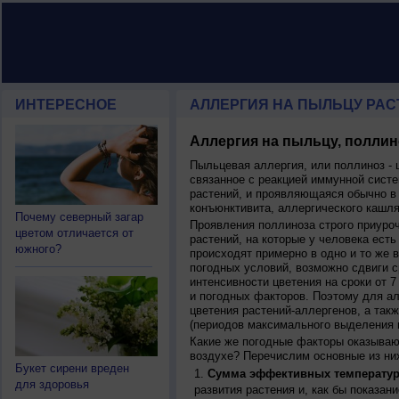
ИНТЕРЕСНОЕ
АЛЛЕРГИЯ НА ПЫЛЬЦУ РАСТ
Аллергия на пыльцу, поллин
Пыльцевая аллергия, или поллиноз - 
связанное с реакцией иммунной систе
растений, и проявляющаяся обычно в
конъюнктивита, аллергического кашля
Почему северный загар
Проявления поллиноза строго приуро
цветом отличается от
растений, на которые у человека есть
южного?
происходят примерно в одно и то же в
погодных условий, возможно сдвиги ср
интенсивности цветения на сроки от 7
и погодных факторов. Поэтому для ал
цветения растений-аллергенов, а так
(периодов максимального выделения 
Какие же погодные факторы оказываю
воздухе? Перечислим основные из ни
Букет сирени вреден
Сумма эффективных температур
для здоровья
развития растения и, как бы показан