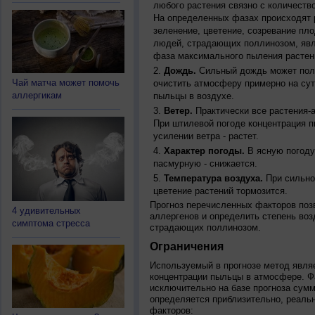
любого растения связно с количество
На определенных фазах происходят 
зеленение, цветение, созревание пл
людей, страдающих поллинозом, явля
фаза максимального пыления растен
Дождь.
Сильный дождь может полн
Чай матча может помочь
очистить атмосферу примерно на су
аллергикам
пыльцы в воздухе.
Ветер.
Практически все растения-
При штилевой погоде концентрация 
усилении ветра - растет.
Характер погоды.
В ясную погоду
пасмурную - снижается.
Температура воздуха.
При сильно
цветение растений тормозится.
Прогноз перечисленных факторов позв
4 удивительных
аллергенов и определить степень воз
симптома стресса
страдающих поллинозом.
Ограничения
Используемый в прогнозе метод явля
концентрации пыльцы в атмосфере. Ф
исключительно на базе прогноза сум
определяется приблизительно, реальн
факторов: