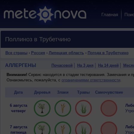
Главная
Пои
Поллиноз в Трубетчино
Все страны
›
Россия
›
Липецкая область
›
Погода в Трубетчино
АЛЛЕРГЕНЫ
Почасовой
На 3 дня
На 14 дней
Меся
Внимание!
Сервис находится в стадии тестирования. Замечания и 
Ознакомьтесь, пожалуйста, с
ограничениями ответственности
.
Дата
Деревья
Злаки
Травы
Самочувствие
6 августа
Лебе
четверг
Утро
7 августа
Лебе
пятница
Утро