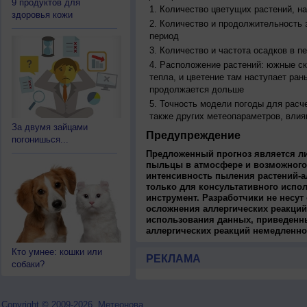
9 продуктов для
Количество цветущих растений, на
здоровья кожи
Количество и продолжительность з
период
Количество и частота осадков в 
Расположение растений: южные ск
тепла, и цветение там наступает ран
продолжается дольше
Точность модели погоды для расч
также других метеопараметров, влия
За двумя зайцами
Предупреждение
погонишься...
Предложенный прогноз является л
пыльцы в атмосфере и возможного
интенсивность пыления растений-а
только для консультативного испо
инструмент. Разработчики не несут
осложнения аллергических реакций
использования данных, приведенны
аллергических реакций немедленно
Кто умнее: кошки или
РЕКЛАМА
собаки?
Copyright © 2009-2026, Метеонова