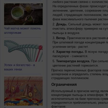
любого растения связно с количество
На определенных фазах происходят 
зеленение, цветение, созревание пл
людей, страдающих поллинозом, явля
фаза максимального пыления растен
Дождь.
Сильный дождь может полн
Чай матча может помочь
очистить атмосферу примерно на су
аллергикам
пыльцы в воздухе.
Ветер.
Практически все растения-
При штилевой погоде концентрация 
усилении ветра - растет.
Характер погоды.
В ясную погоду
пасмурную - снижается.
Температура воздуха.
При сильно
Успех и богатство - в
цветение растений тормозится.
ваших генах
Прогноз перечисленных факторов позв
аллергенов и определить степень воз
страдающих поллинозом.
Ограничения
Используемый в прогнозе метод явля
концентрации пыльцы в атмосфере. Ф
исключительно на базе прогноза сум
определяется приблизительно, реальн
факторов: