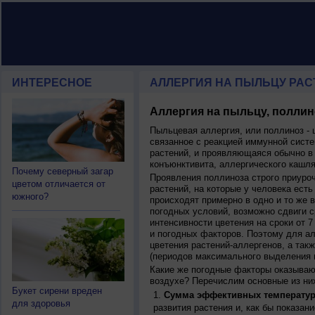
ИНТЕРЕСНОЕ
АЛЛЕРГИЯ НА ПЫЛЬЦУ РАСТ
Аллергия на пыльцу, поллин
Пыльцевая аллергия, или поллиноз - 
связанное с реакцией иммунной систе
растений, и проявляющаяся обычно в
конъюнктивита, аллергического кашля
Почему северный загар
Проявления поллиноза строго приуро
цветом отличается от
растений, на которые у человека есть
южного?
происходят примерно в одно и то же в
погодных условий, возможно сдвиги ср
интенсивности цветения на сроки от 7
и погодных факторов. Поэтому для ал
цветения растений-аллергенов, а так
(периодов максимального выделения 
Какие же погодные факторы оказываю
воздухе? Перечислим основные из ни
Букет сирени вреден
Сумма эффективных температур
для здоровья
развития растения и, как бы показан