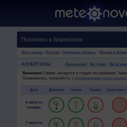
Поллиноз в Боринском
Все страны
›
Россия
›
Липецкая область
›
Погода в Бори
АЛЛЕРГЕНЫ
Почасовой
На 3 дня
На 14 дне
Внимание!
Сервис находится в стадии тестирования. Зам
Ознакомьтесь, пожалуйста, с
ограничениями ответственнос
Дата
Деревья
Злаки
Травы
Самочувст
6 августа
четверг
7 августа