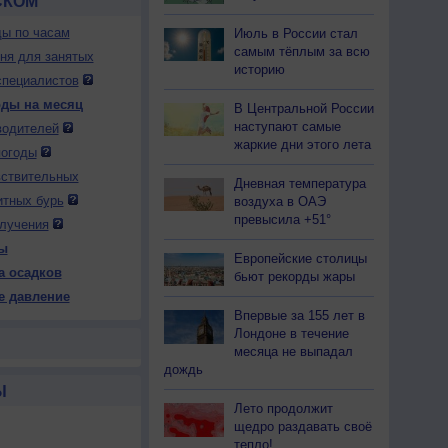
СКОМ
ды по часам
Июль в России стал
самым тёплым за всю
дня для занятых
историю
специалистов
оды на месяц
В Центральной России
наступают самые
водителей
жаркие дни этого лета
погоды
вствительных
Дневная температура
итных бурь
воздуха в ОАЭ
превысила +51°
лучения
ы
Европейские столицы
а осадков
бьют рекорды жары
е давление
Впервые за 155 лет в
Лондоне в течение
месяца не выпадал
дождь
Ы
Лето продолжит
щедро раздавать своё
тепло!