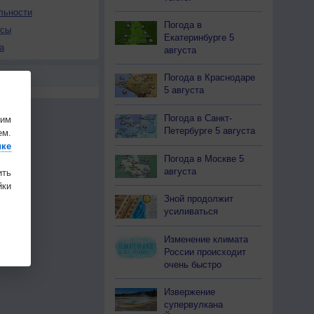
льности
Погода в
осы
Екатеринбурге 5
а
августа
Погода в Краснодаре
5 августа
Погода в Санкт-
шим
Петербурге 5 августа
ем.
ике
Погода в Москве 5
августа
ить
ки
Зной продолжит
усиливаться
Изменение климата
России происходит
очень быстро
Извержение
супервулкана