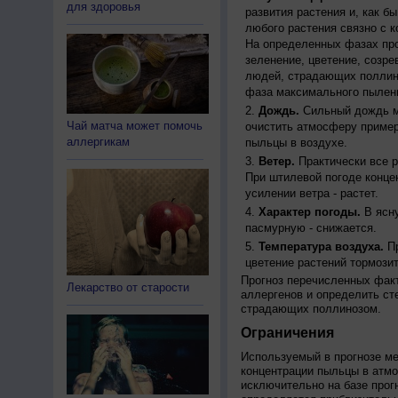
для здоровья
развития растения и, как б
любого растения связно с к
На определенных фазах про
зеленение, цветение, созр
людей, страдающих поллино
фаза максимального пылени
Дождь.
Сильный дождь м
Чай матча может помочь
очистить атмосферу пример
аллергикам
пыльцы в воздухе.
Ветер.
Практически все р
При штилевой погоде конце
усилении ветра - растет.
Характер погоды.
В ясну
пасмурную - снижается.
Температура воздуха.
Пр
цветение растений тормозит
Прогноз перечисленных факт
Лекарство от старости
аллергенов и определить ст
страдающих поллинозом.
Ограничения
Используемый в прогнозе м
концентрации пыльцы в атм
исключительно на базе про