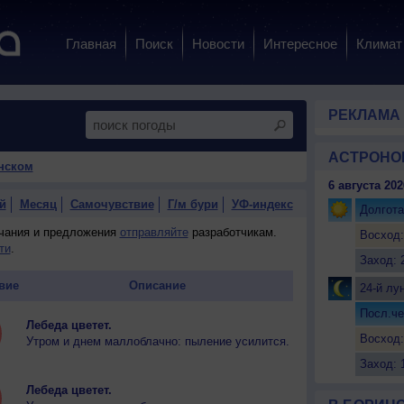
Главная
Поиск
Новости
Интересное
Климат
РЕКЛАМА
АСТРОНО
нском
6 августа 202
й
Месяц
Самочувствие
Г/м бури
УФ-индекс
Долгота
ечания и предложения
отправляйте
разработчикам.
Восход:
ти
.
Заход: 
вие
Описание
24-й лу
Посл.че
Лебеда цветет.
Восход:
Утром и днем маллоблачно: пыление усилится.
Заход: 
Лебеда цветет.