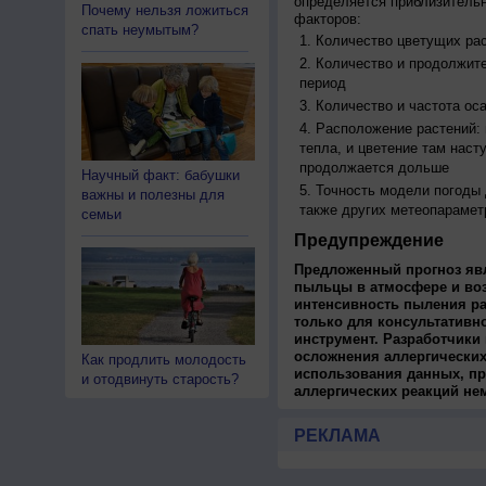
определяется приблизительн
Почему нельзя ложиться
факторов:
спать неумытым?
Количество цветущих рас
Количество и продолжите
период
Количество и частота ос
Расположение растений:
тепла, и цветение там наст
продолжается дольше
Научный факт: бабушки
Точность модели погоды
важны и полезны для
также других метеопарамет
семьи
Предупреждение
Предложенный прогноз яв
пыльцы в атмосфере и во
интенсивность пыления ра
только для консультативн
инструмент. Разработчики 
осложнения аллергических
Как продлить молодость
использования данных, пр
и отодвинуть старость?
аллергических реакций не
РЕКЛАМА