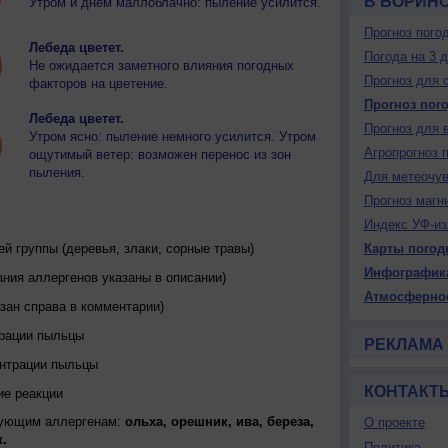
В БОРИН
Утром и днем маллоблачно: пыление усилится.
Прогноз пого
Лебеда цветет.
Погода на 3 
Не ожидается заметного влияния погодных
Прогноз для 
факторов на цветение.
Прогноз пог
Лебеда цветет.
Прогноз для 
Утром ясно: пыление немного усилится. Утром
Агропрогноз 
ощутимый ветер: возможен перенос из зон
пыления.
Для метеочу
Прогноз магн
Индекс УФ-из
 группы (деревья, злаки, сорные травы)
Карты погод
Инфографик
ния аллергенов указаны в описании)
Атмосферно
зан справа в комментарии)
трации пыльцы
РЕКЛАМА
ентрации пыльцы
КОНТАКТ
ие реакции
дующим аллергенам:
ольха, орешник, ива, береза,
О проекте
.
Политика