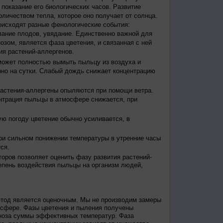
ы показание его биологических часов. Развитие
оличеством тепла, которое оно получает от солнца.
исходят разные фенологические события:
евание плодов, увядание. Единственно важной для
зом, является фаза цветения, и связанная с ней
я растений-аллергенов.
ожет полностью вымыть пыльцу из воздуха и
но на сутки. Слабый дождь снижает концентрацию
астения-аллергены опыляются при помощи ветра.
нтрация пыльцы в атмосфере снижается, при
ю погоду цветение обычно усиливается, в
и сильном понижении температуры в утренние часы
ся.
оров позволяет оценить фазу развития растений-
епень воздействия пыльцы на организм людей,
етод является оценочным. Мы не производим замеры
осфере. Фазы цветения и пыления получены
гноза суммы эффективных температур. Фаза