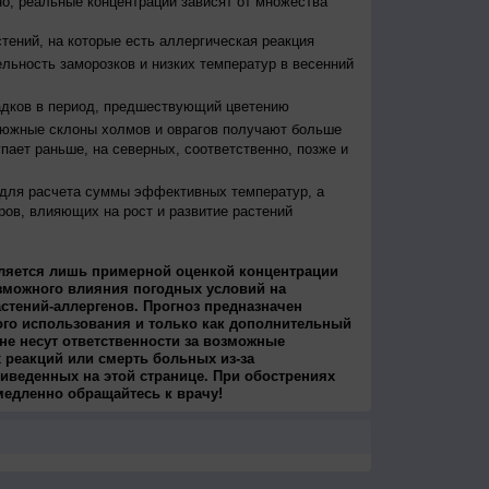
о, реальные концентрации зависят от множества
тений, на которые есть аллергическая реакция
льность заморозков и низких температур в весенний
адков в период, предшествующий цветению
 южные склоны холмов и оврагов получают больше
упает раньше, на северных, соответственно, позже и
 для расчета суммы эффективных температур, а
ров, влияющих на рост и развитие растений
ляется лишь примерной оценкой концентрации
зможного влияния погодных условий на
стений-аллергенов. Прогноз предназначен
ого использования и только как дополнительный
не несут ответственности за возможные
 реакций или смерть больных из-за
иведенных на этой странице. При обострениях
медленно обращайтесь к врачу!