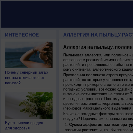
ИНТЕРЕСНОЕ
АЛЛЕРГИЯ НА ПЫЛЬЦУ РАСТ
Аллергия на пыльцу, поллин
Пыльцевая аллергия, или поллиноз - 
связанное с реакцией иммунной систе
растений, и проявляющаяся обычно в
конъюнктивита, аллергического кашля
Почему северный загар
Проявления поллиноза строго приуро
цветом отличается от
растений, на которые у человека есть
южного?
происходят примерно в одно и то же в
погодных условий, возможно сдвиги ср
интенсивности цветения на сроки от 7
и погодных факторов. Поэтому для ал
цветения растений-аллергенов, а так
(периодов максимального выделения 
Какие же погодные факторы оказываю
воздухе? Перечислим основные из ни
Букет сирени вреден
Сумма эффективных температур
для здоровья
развития растения и, как бы показан