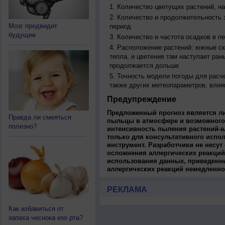
Количество цветущих растений, на
Количество и продолжительность з
Мозг предвидит
период
будущее
Количество и частота осадков в 
Расположение растений: южные ск
тепла, и цветение там наступает ран
продолжается дольше
Точность модели погоды для расч
также других метеопараметров, влия
Предупреждение
Предложенный прогноз является л
Правда ли смеяться
пыльцы в атмосфере и возможного
полезно?
интенсивность пыления растений-а
только для консультативного испо
инструмент. Разработчики не несут
осложнения аллергических реакций
использования данных, приведенны
аллергических реакций немедленно
РЕКЛАМА
Как избавиться от
запаха чеснока изо рта?