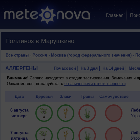
Главная
Пои
Поллиноз в Марушкино
Все страны
›
Россия
›
Москва (город федерального значения)
›
По
АЛЛЕРГЕНЫ
Почасовой
На 3 дня
На 14 дней
Меся
Внимание!
Сервис находится в стадии тестирования. Замечания и 
Ознакомьтесь, пожалуйста, с
ограничениями ответственности
.
Дата
Деревья
Злаки
Травы
Самочувствие
6 августа
Лебе
четверг
Утро
7 августа
Лебе
пятница
Утро