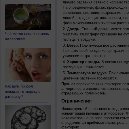
любого растения связно с количество
На определенных фазах происходят 
зеленение, цветение, созревание пл
людей, страдающих поллинозом, явля
фаза максимального пыления растен
Дождь.
Сильный дождь может полн
Чай матча может помочь
очистить атмосферу примерно на су
аллергикам
пыльцы в воздухе.
Ветер.
Практически все растения-
При штилевой погоде концентрация 
усилении ветра - растет.
Характер погоды.
В ясную погоду
пасмурную - снижается.
Температура воздуха.
При сильно
цветение растений тормозится.
Прогноз перечисленных факторов позв
Как шум прибоя
аллергенов и определить степень воз
попадает в морскую
страдающих поллинозом.
раковину?
Ограничения
Используемый в прогнозе метод явля
концентрации пыльцы в атмосфере. Ф
исключительно на базе прогноза сум
определяется приблизительно, реальн
факторов: