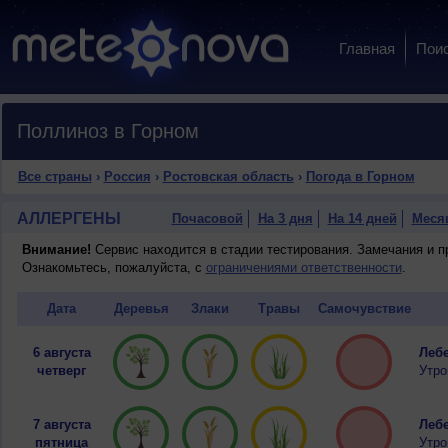
Главная
Пои
Поллиноз в Горном
Все страны
›
Россия
›
Ростовская область
›
Погода в Горном
АЛЛЕРГЕНЫ
Почасовой
На 3 дня
На 14 дней
Меся
Внимание!
Сервис находится в стадии тестирования. Замечания и 
Ознакомьтесь, пожалуйста, с
ограничениями ответственности
.
Дата
Деревья
Злаки
Травы
Самочувствие
6 августа
Лебе
четверг
Утро
7 августа
Лебе
пятница
Утро