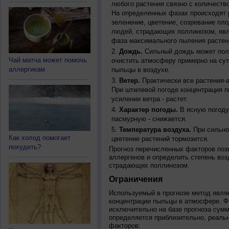
любого растения связно с количество
На определенных фазах происходят 
зеленение, цветение, созревание пл
людей, страдающих поллинозом, явля
фаза максимального пыления растен
Дождь.
Сильный дождь может полн
Чай матча может помочь
очистить атмосферу примерно на су
аллергикам
пыльцы в воздухе.
Ветер.
Практически все растения-
При штилевой погоде концентрация 
усилении ветра - растет.
Характер погоды.
В ясную погоду
пасмурную - снижается.
Температура воздуха.
При сильно
Как холод помогает
цветение растений тормозится.
похудеть?
Прогноз перечисленных факторов позв
аллергенов и определить степень воз
страдающих поллинозом.
Ограничения
Используемый в прогнозе метод явля
концентрации пыльцы в атмосфере. Ф
исключительно на базе прогноза сум
определяется приблизительно, реальн
факторов: