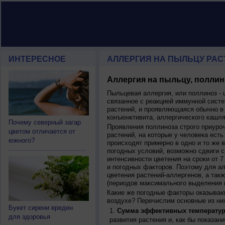
ИНТЕРЕСНОЕ
АЛЛЕРГИЯ НА ПЫЛЬЦУ РАСТ
Аллергия на пыльцу, поллин
Пыльцевая аллергия, или поллиноз - 
связанное с реакцией иммунной систе
растений, и проявляющаяся обычно в
конъюнктивита, аллергического кашля
Почему северный загар
Проявления поллиноза строго приуро
цветом отличается от
растений, на которые у человека есть
южного?
происходят примерно в одно и то же в
погодных условий, возможно сдвиги ср
интенсивности цветения на сроки от 7
и погодных факторов. Поэтому для ал
цветения растений-аллергенов, а так
(периодов максимального выделения 
Какие же погодные факторы оказываю
воздухе? Перечислим основные из ни
Букет сирени вреден
Сумма эффективных температур
для здоровья
развития растения и, как бы показан