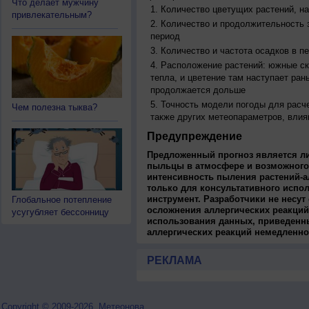
Что делает мужчину
Количество цветущих растений, на
привлекательным?
Количество и продолжительность з
период
Количество и частота осадков в 
Расположение растений: южные ск
тепла, и цветение там наступает ран
продолжается дольше
Точность модели погоды для расч
Чем полезна тыква?
также других метеопараметров, влия
Предупреждение
Предложенный прогноз является л
пыльцы в атмосфере и возможного
интенсивность пыления растений-а
только для консультативного испо
инструмент. Разработчики не несут
Глобальное потепление
осложнения аллергических реакций
усугубляет бессонницу
использования данных, приведенны
аллергических реакций немедленно
РЕКЛАМА
Copyright © 2009-2026, Метеонова