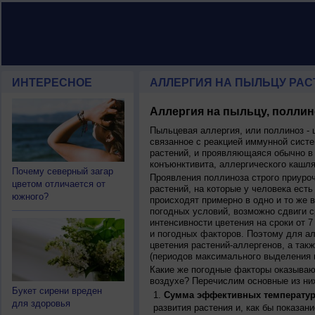
ИНТЕРЕСНОЕ
АЛЛЕРГИЯ НА ПЫЛЬЦУ РАСТ
Аллергия на пыльцу, поллин
Пыльцевая аллергия, или поллиноз - 
связанное с реакцией иммунной систе
растений, и проявляющаяся обычно в
конъюнктивита, аллергического кашля
Почему северный загар
Проявления поллиноза строго приуро
цветом отличается от
растений, на которые у человека есть
южного?
происходят примерно в одно и то же в
погодных условий, возможно сдвиги ср
интенсивности цветения на сроки от 7
и погодных факторов. Поэтому для ал
цветения растений-аллергенов, а так
(периодов максимального выделения 
Какие же погодные факторы оказываю
воздухе? Перечислим основные из ни
Букет сирени вреден
Сумма эффективных температур
для здоровья
развития растения и, как бы показан