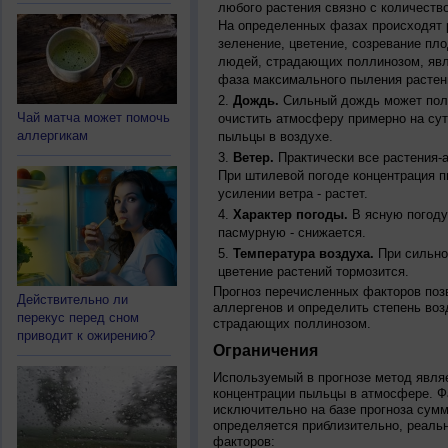
любого растения связно с количество
На определенных фазах происходят 
зеленение, цветение, созревание пл
людей, страдающих поллинозом, явля
фаза максимального пыления растен
Дождь.
Сильный дождь может полн
Чай матча может помочь
очистить атмосферу примерно на су
аллергикам
пыльцы в воздухе.
Ветер.
Практически все растения-
При штилевой погоде концентрация 
усилении ветра - растет.
Характер погоды.
В ясную погоду
пасмурную - снижается.
Температура воздуха.
При сильно
цветение растений тормозится.
Прогноз перечисленных факторов позв
Действительно ли
аллергенов и определить степень воз
перекус перед сном
страдающих поллинозом.
приводит к ожирению?
Ограничения
Используемый в прогнозе метод явля
концентрации пыльцы в атмосфере. Ф
исключительно на базе прогноза сум
определяется приблизительно, реальн
факторов: