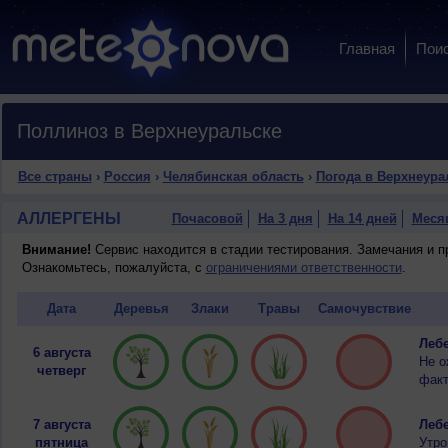
Главная
Пои
Поллиноз в Верхнеуральске
Все страны
›
Россия
›
Челябинская область
›
Погода в Верхнеура
АЛЛЕРГЕНЫ
Почасовой
На 3 дня
На 14 дней
Меся
Внимание!
Сервис находится в стадии тестирования. Замечания и 
Ознакомьтесь, пожалуйста, с
ограничениями ответственности
.
Дата
Деревья
Злаки
Травы
Самочувствие
Лебе
6 августа
Не о
четверг
факт
7 августа
Лебе
пятница
Утро