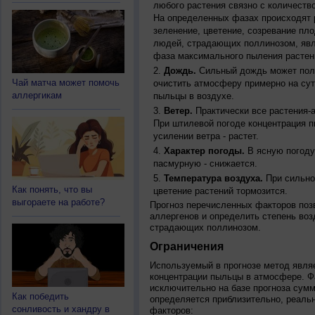
любого растения связно с количество
На определенных фазах происходят 
зеленение, цветение, созревание пл
людей, страдающих поллинозом, явля
фаза максимального пыления растен
Дождь.
Сильный дождь может полн
Чай матча может помочь
очистить атмосферу примерно на су
аллергикам
пыльцы в воздухе.
Ветер.
Практически все растения-
При штилевой погоде концентрация 
усилении ветра - растет.
Характер погоды.
В ясную погоду
пасмурную - снижается.
Температура воздуха.
При сильно
Как понять, что вы
цветение растений тормозится.
выгораете на работе?
Прогноз перечисленных факторов позв
аллергенов и определить степень воз
страдающих поллинозом.
Ограничения
Используемый в прогнозе метод явля
концентрации пыльцы в атмосфере. Ф
исключительно на базе прогноза сум
Как победить
определяется приблизительно, реальн
сонливость и хандру в
факторов: