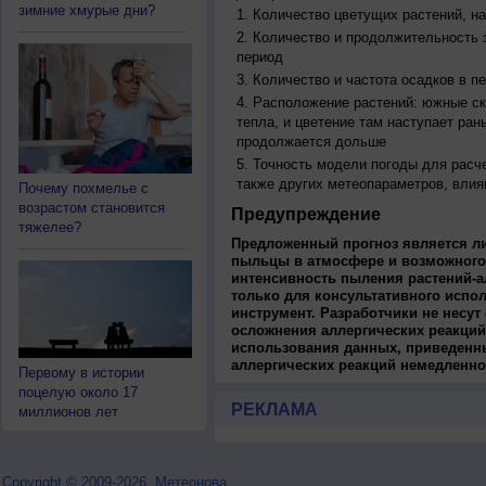
зимние хмурые дни?
Количество цветущих растений, на
Количество и продолжительность з
период
Количество и частота осадков в 
Расположение растений: южные ск
тепла, и цветение там наступает ран
продолжается дольше
Точность модели погоды для расч
также других метеопараметров, влия
Почему похмелье с
возрастом становится
Предупреждение
тяжелее?
Предложенный прогноз является л
пыльцы в атмосфере и возможного
интенсивность пыления растений-а
только для консультативного испо
инструмент. Разработчики не несут
осложнения аллергических реакций
использования данных, приведенны
аллергических реакций немедленно
Первому в истории
поцелую около 17
РЕКЛАМА
миллионов лет
Copyright © 2009-2026, Метеонова