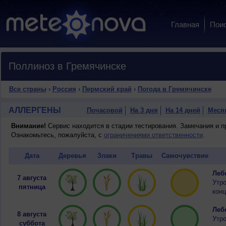
Главная
Пои
Поллиноз в Гремячинске
Все страны
›
Россия
›
Пермский край
›
Погода в Гремячинске
АЛЛЕРГЕНЫ
Почасовой
На 3 дня
На 14 дней
Меся
Внимание!
Сервис находится в стадии тестирования. Замечания и 
Ознакомьтесь, пожалуйста, с
ограничениями ответственности
.
Дата
Деревья
Злаки
Травы
Самочувствие
Лебе
7 августа
Утр
пятница
конц
Лебе
8 августа
Утро
суббота