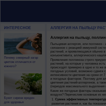
ИНТЕРЕСНОЕ
АЛЛЕРГИЯ НА ПЫЛЬЦУ РАСТ
Аллергия на пыльцу, поллин
Пыльцевая аллергия, или поллиноз - 
связанное с реакцией иммунной систе
растений, и проявляющаяся обычно в
конъюнктивита, аллергического кашля
Почему северный загар
Проявления поллиноза строго приуро
цветом отличается от
растений, на которые у человека есть
южного?
происходят примерно в одно и то же в
погодных условий, возможно сдвиги ср
интенсивности цветения на сроки от 7
и погодных факторов. Поэтому для ал
цветения растений-аллергенов, а так
(периодов максимального выделения 
Какие же погодные факторы оказываю
воздухе? Перечислим основные из ни
Букет сирени вреден
Сумма эффективных температур
для здоровья
развития растения и, как бы показан