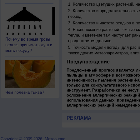
Количество цветущих растений, на
Количество и продолжительность з
период
Количество и частота осадков в 
Расположение растений: южные ск
тепла, и цветение там наступает ран
Почему во время грозы
продолжается дольше
нельзя принимать душ и
Точность модели погоды для расч
мыть посуду?
также других метеопараметров, влия
Предупреждение
Предложенный прогноз является л
пыльцы в атмосфере и возможного
интенсивность пыления растений-а
только для консультативного испо
инструмент. Разработчики не несут
Чем полезна тыква?
осложнения аллергических реакций
использования данных, приведенны
аллергических реакций немедленно
РЕКЛАМА
Copyright © 2009-2026, Метеонова