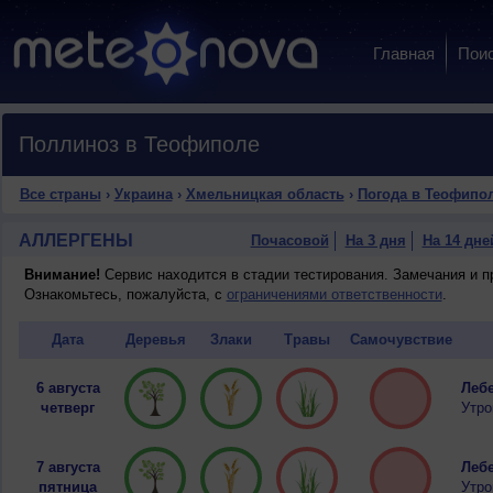
Главная
Пои
Поллиноз в Теофиполе
Все страны
›
Украина
›
Хмельницкая область
›
Погода в Теофипо
АЛЛЕРГЕНЫ
Почасовой
На 3 дня
На 14 дне
Внимание!
Сервис находится в стадии тестирования. Замечания и 
Ознакомьтесь, пожалуйста, с
ограничениями ответственности
.
Дата
Деревья
Злаки
Травы
Самочувствие
6 августа
Лебе
четверг
Утро
7 августа
Лебе
пятница
Утро