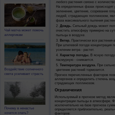
любого растения связно с количество
На определенных фазах происходят 
зеленение, цветение, созревание пл
людей, страдающих поллинозом, явля
фаза максимального пыления растен
Дождь.
Сильный дождь может полн
Чай матча может помочь
очистить атмосферу примерно на су
аллергикам
пыльцы в воздухе.
Ветер.
Практически все растения-
При штилевой погоде концентрация 
усилении ветра - растет.
Характер погоды.
В ясную погоду
пасмурную - снижается.
Температура воздуха.
При сильно
Воздействие солнечного
цветение растений тормозится.
света усиливает страсть
Прогноз перечисленных факторов позв
аллергенов и определить степень воз
страдающих поллинозом.
Ограничения
Используемый в прогнозе метод явля
концентрации пыльцы в атмосфере. Ф
исключительно на базе прогноза сум
Почему в ненастье
определяется приблизительно, реальн
хочется спать?
факторов: