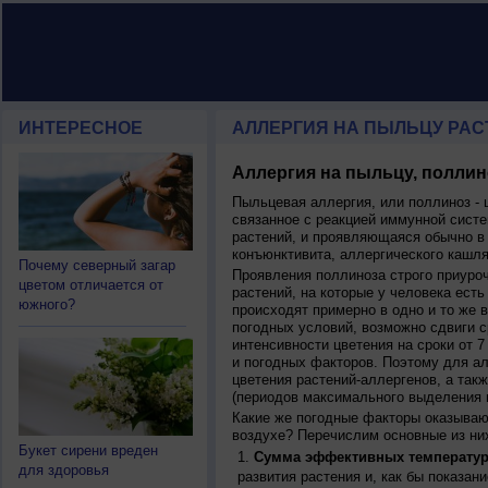
ИНТЕРЕСНОЕ
АЛЛЕРГИЯ НА ПЫЛЬЦУ РАСТ
Аллергия на пыльцу, поллин
Пыльцевая аллергия, или поллиноз - 
связанное с реакцией иммунной систе
растений, и проявляющаяся обычно в
конъюнктивита, аллергического кашля
Почему северный загар
Проявления поллиноза строго приуро
цветом отличается от
растений, на которые у человека есть
южного?
происходят примерно в одно и то же в
погодных условий, возможно сдвиги ср
интенсивности цветения на сроки от 7
и погодных факторов. Поэтому для ал
цветения растений-аллергенов, а так
(периодов максимального выделения 
Какие же погодные факторы оказываю
воздухе? Перечислим основные из ни
Букет сирени вреден
Сумма эффективных температур
для здоровья
развития растения и, как бы показан