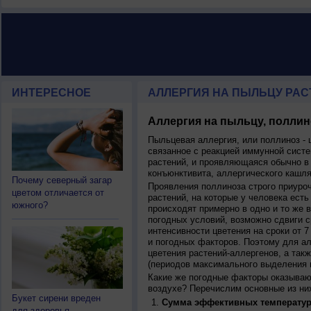
ИНТЕРЕСНОЕ
АЛЛЕРГИЯ НА ПЫЛЬЦУ РАСТ
Аллергия на пыльцу, поллин
Пыльцевая аллергия, или поллиноз - 
связанное с реакцией иммунной систе
растений, и проявляющаяся обычно в
конъюнктивита, аллергического кашля
Почему северный загар
Проявления поллиноза строго приуро
цветом отличается от
растений, на которые у человека есть
южного?
происходят примерно в одно и то же в
погодных условий, возможно сдвиги ср
интенсивности цветения на сроки от 7
и погодных факторов. Поэтому для ал
цветения растений-аллергенов, а так
(периодов максимального выделения 
Какие же погодные факторы оказываю
воздухе? Перечислим основные из ни
Букет сирени вреден
Сумма эффективных температур
для здоровья