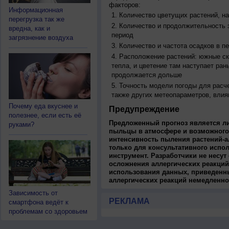
факторов:
Информационная
Количество цветущих растений, на
перегрузка так же
Количество и продолжительность з
вредна, как и
период
загрязнение воздуха
Количество и частота осадков в 
Расположение растений: южные ск
тепла, и цветение там наступает ран
продолжается дольше
Точность модели погоды для расч
также других метеопараметров, влия
Почему еда вкуснее и
Предупреждение
полезнее, если есть её
Предложенный прогноз является л
руками?
пыльцы в атмосфере и возможного
интенсивность пыления растений-а
только для консультативного испо
инструмент. Разработчики не несут
осложнения аллергических реакций
использования данных, приведенны
аллергических реакций немедленно
Зависимость от
РЕКЛАМА
смартфона ведёт к
проблемам со здоровьем