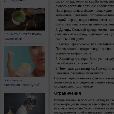
развития растения и, как бы показан
любого растения связно с количество
На определенных фазах происходят 
зеленение, цветение, созревание пл
людей, страдающих поллинозом, явля
фаза максимального пыления растен
Дождь.
Сильный дождь может полн
Чай матча может помочь
очистить атмосферу примерно на су
аллергикам
пыльцы в воздухе.
Ветер.
Практически все растения-
При штилевой погоде концентрация 
усилении ветра - растет.
Характер погоды.
В ясную погоду
пасмурную - снижается.
Температура воздуха.
При сильно
цветение растений тормозится.
Прогноз перечисленных факторов позв
Чем лечить
аллергенов и определить степень воз
потрескавшиеся губы?
страдающих поллинозом.
Ограничения
Используемый в прогнозе метод явля
концентрации пыльцы в атмосфере. Ф
исключительно на базе прогноза сум
определяется приблизительно, реальн