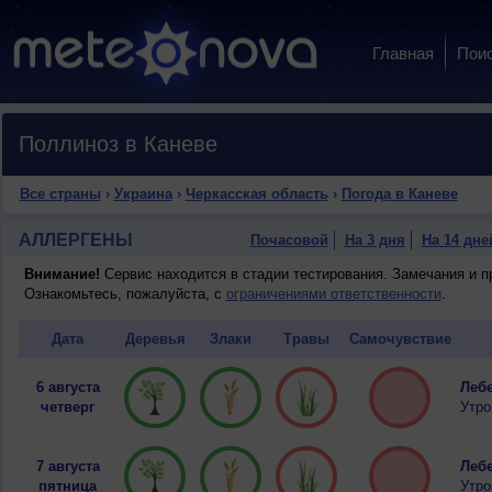
Главная
Пои
Поллиноз в Каневе
Все страны
›
Украина
›
Черкасская область
›
Погода в Каневе
АЛЛЕРГЕНЫ
Почасовой
На 3 дня
На 14 дне
Внимание!
Сервис находится в стадии тестирования. Замечания и 
Ознакомьтесь, пожалуйста, с
ограничениями ответственности
.
Дата
Деревья
Злаки
Травы
Самочувствие
6 августа
Лебе
четверг
Утро
7 августа
Лебе
пятница
Утро