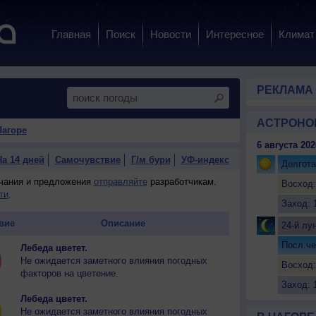
Главная
Поиск
Новости
Интересное
Климат
РЕКЛАМА
АСТРОНО
Чагоре
6 августа 202
На 14 дней
Самочувствие
Г/м бури
УФ-индекс
Долгота
ечания и предложения
отправляйте
разработчикам.
Восход:
ти
.
Заход: 
вие
Описание
24-й лу
Посл.че
Лебеда цветет.
Не ожидается заметного влияния погодных
Восход:
факторов на цветение.
Заход: 
Лебеда цветет.
Не ожидается заметного влияния погодных