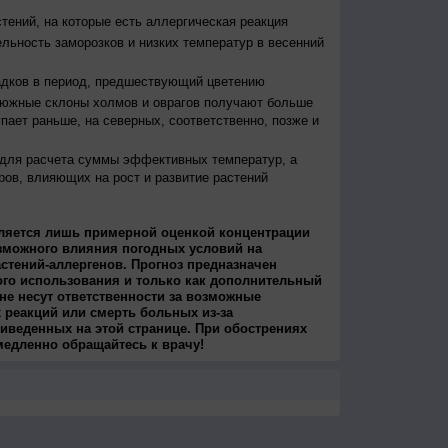
тений, на которые есть аллергическая реакция
льность заморозков и низких температур в весенний
адков в период, предшествующий цветению
 южные склоны холмов и оврагов получают больше
упает раньше, на северных, соответственно, позже и
 для расчета суммы эффективных температур, а
ров, влияющих на рост и развитие растений
ляется лишь примерной оценкой концентрации
зможного влияния погодных условий на
стений-аллергенов. Прогноз предназначен
ого использования и только как дополнительный
не несут ответственности за возможные
 реакций или смерть больных из-за
иведенных на этой странице. При обострениях
медленно обращайтесь к врачу!