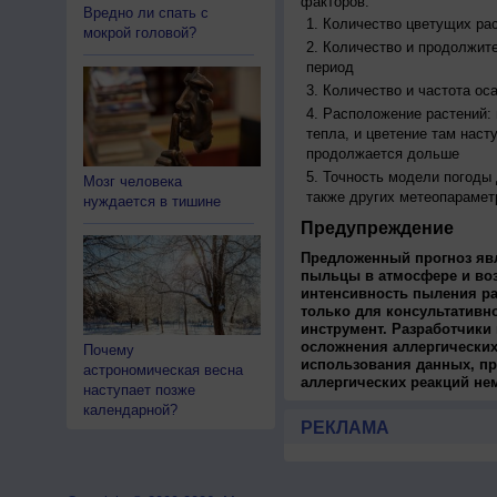
факторов:
Вредно ли спать с
Количество цветущих рас
мокрой головой?
Количество и продолжите
период
Количество и частота ос
Расположение растений:
тепла, и цветение там наст
продолжается дольше
Точность модели погоды
Мозг человека
также других метеопарамет
нуждается в тишине
Предупреждение
Предложенный прогноз яв
пыльцы в атмосфере и во
интенсивность пыления ра
только для консультативн
инструмент. Разработчики 
осложнения аллергических
Почему
использования данных, пр
астрономическая весна
аллергических реакций не
наступает позже
календарной?
РЕКЛАМА