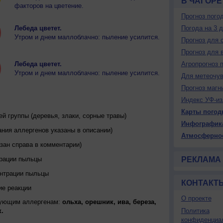
В ЧАГОРЕ
факторов на цветение.
Прогноз пого
Лебеда цветет.
Погода на 3 
Утром и днем маллоблачно: пыление усилится.
Прогноз для 
Прогноз для 
Лебеда цветет.
Агропрогноз 
Утром и днем маллоблачно: пыление усилится.
Для метеочу
Прогноз магн
Индекс УФ-из
Карты погод
 группы (деревья, злаки, сорные травы)
Инфографик
ния аллергенов указаны в описании)
Атмосферно
зан справа в комментарии)
трации пыльцы
РЕКЛАМА
ентрации пыльцы
КОНТАКТ
ие реакции
О проекте
дующим аллергенам:
ольха, орешник, ива, береза,
.
Политика
конфиденциа