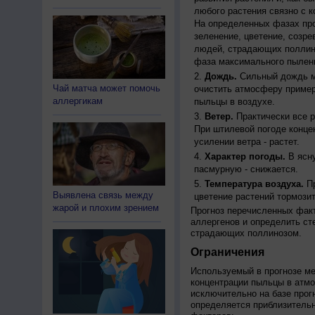
любого растения связно с к
На определенных фазах про
зеленение, цветение, созр
людей, страдающих поллино
фаза максимального пылени
Дождь.
Сильный дождь м
Чай матча может помочь
очистить атмосферу пример
аллергикам
пыльцы в воздухе.
Ветер.
Практически все р
При штилевой погоде конце
усилении ветра - растет.
Характер погоды.
В ясну
пасмурную - снижается.
Температура воздуха.
Пр
Выявлена связь между
цветение растений тормозит
жарой и плохим зрением
Прогноз перечисленных факт
аллергенов и определить ст
страдающих поллинозом.
Ограничения
Используемый в прогнозе м
концентрации пыльцы в атм
исключительно на базе про
определяется приблизительн