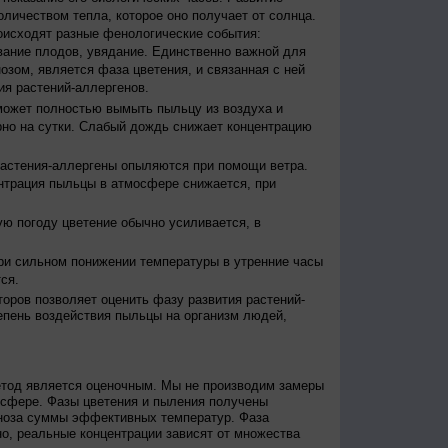
оличеством тепла, которое оно получает от солнца.
исходят разные фенологические события:
евание плодов, увядание. Единственно важной для
зом, является фаза цветения, и связанная с ней
я растений-аллергенов.
ожет полностью вымыть пыльцу из воздуха и
но на сутки. Слабый дождь снижает концентрацию
астения-аллергены опыляются при помощи ветра.
нтрация пыльцы в атмосфере снижается, при
ю погоду цветение обычно усиливается, в
и сильном понижении температуры в утренние часы
ся.
оров позволяет оценить фазу развития растений-
епень воздействия пыльцы на организм людей,
етод является оценочным. Мы не производим замеры
осфере. Фазы цветения и пыления получены
гноза суммы эффективных температур. Фаза
о, реальные концентрации зависят от множества