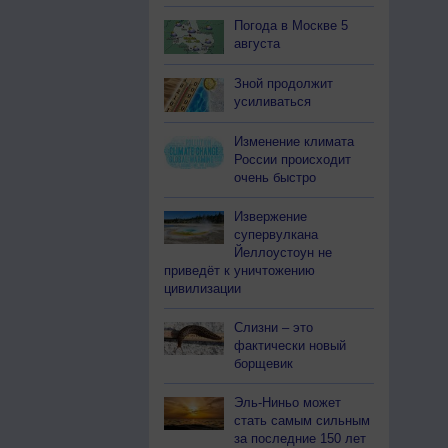
Погода в Москве 5
августа
Зной продолжит
усиливаться
Изменение климата
России происходит
очень быстро
Извержение
супервулкана
Йеллоустоун не
приведёт к уничтожению
цивилизации
Слизни – это
фактически новый
борщевик
Эль-Ниньо может
стать самым сильным
за последние 150 лет