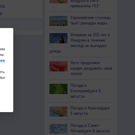
воздуха в ОАЭ
осы
превысила +51°
а
Европейские столицы
бьют рекорды жары
Впервые за 155 лет в
Лондоне в течение
месяца не выпадал
шим
дождь
ем.
ике
Лето продолжит
щедро раздавать своё
ить
тепло!
ки
Погода в
Екатеринбурге 5
августа
Погода в Краснодаре
5 августа
Погода в Санкт-
Петербурге 5 августа