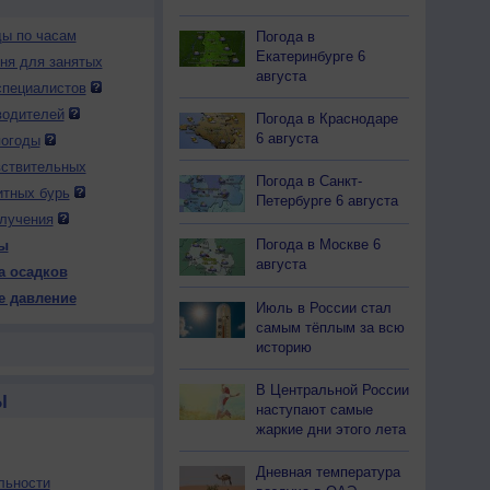
ды по часам
Погода в
Екатеринбурге 6
дня для занятых
августа
специалистов
водителей
Погода в Краснодаре
6 августа
погоды
вствительных
Погода в Санкт-
итных бурь
Петербурге 6 августа
лучения
Погода в Москве 6
ы
августа
а осадков
е давление
Июль в России стал
самым тёплым за всю
историю
В Центральной России
Ы
наступают самые
жаркие дни этого лета
Дневная температура
льности