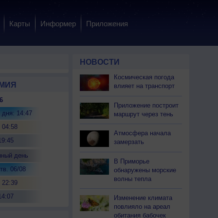
Карты
Информер
Приложения
НОВОСТИ
Космическая погода
МИЯ
влияет на транспорт
6
Приложение построит
 дня: 14:47
маршрут через тень
 04:58
Атмосфера начала
19:45
замерзать
нный день
В Приморье
тв. 06/08
обнаружены морские
волны тепла
 22:39
14:07
Изменение климата
повлияло на ареал
обитания бабочек