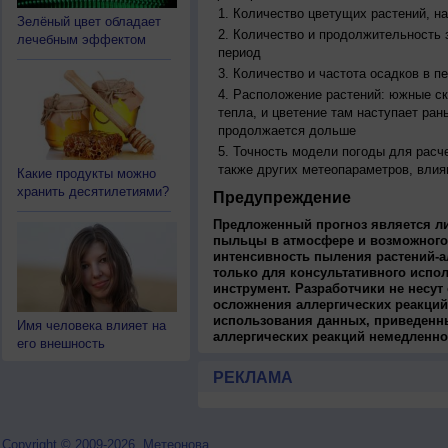
Количество цветущих растений, на
Зелёный цвет обладает
Количество и продолжительность з
лечебным эффектом
период
Количество и частота осадков в 
Расположение растений: южные ск
тепла, и цветение там наступает ран
продолжается дольше
Точность модели погоды для расч
также других метеопараметров, влия
Какие продукты можно
хранить десятилетиями?
Предупреждение
Предложенный прогноз является л
пыльцы в атмосфере и возможного
интенсивность пыления растений-а
только для консультативного испо
инструмент. Разработчики не несут
осложнения аллергических реакций
использования данных, приведенны
Имя человека влияет на
аллергических реакций немедленно
его внешность
РЕКЛАМА
Copyright © 2009-2026, Метеонова