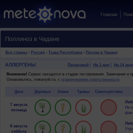
Главная
Пои
Поллиноз в Чадане
Все страны
›
Россия
›
Тыва Республика
›
Погода в Чадане
АЛЛЕРГЕНЫ
Почасовой
На 3 дня
На 14 дне
Внимание!
Сервис находится в стадии тестирования. Замечания и 
Ознакомьтесь, пожалуйста, с
ограничениями ответственности
.
Дата
Деревья
Злаки
Травы
Самочувствие
Лебе
7 августа
Не о
пятница
факт
Лебе
8 августа
Утр
суббота