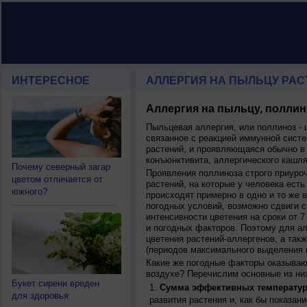
ИНТЕРЕСНОЕ
АЛЛЕРГИЯ НА ПЫЛЬЦУ РАСТ
Аллергия на пыльцу, поллин
Пыльцевая аллергия, или поллиноз - 
связанное с реакцией иммунной систе
растений, и проявляющаяся обычно в
конъюнктивита, аллергического кашля
Почему северный загар
Проявления поллиноза строго приуро
цветом отличается от
растений, на которые у человека есть
южного?
происходят примерно в одно и то же в
погодных условий, возможно сдвиги ср
интенсивности цветения на сроки от 7
и погодных факторов. Поэтому для ал
цветения растений-аллергенов, а так
(периодов максимального выделения 
Какие же погодные факторы оказываю
воздухе? Перечислим основные из ни
Букет сирени вреден
Сумма эффективных температур
для здоровья
развития растения и, как бы показан