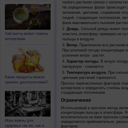
любого растения связно с количество
На определенных фазах происходят 
зеленение, цветение, созревание пл
людей, страдающих поллинозом, явля
фаза максимального пыления растен
Дождь.
Сильный дождь может полн
Чай матча может помочь
очистить атмосферу примерно на су
аллергикам
пыльцы в воздухе.
Ветер.
Практически все растения-
При штилевой погоде концентрация 
усилении ветра - растет.
Характер погоды.
В ясную погоду
пасмурную - снижается.
Температура воздуха.
При сильно
Какие продукты можно
цветение растений тормозится.
хранить десятилетиями?
Прогноз перечисленных факторов позв
аллергенов и определить степень воз
страдающих поллинозом.
Ограничения
Используемый в прогнозе метод явля
концентрации пыльцы в атмосфере. Ф
исключительно на базе прогноза сум
Игры важны для
определяется приблизительно, реальн
здоровья так же, как и
факторов: