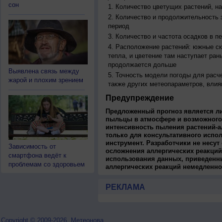
сон
Количество цветущих растений, на
Количество и продолжительность з
период
Количество и частота осадков в 
Расположение растений: южные ск
тепла, и цветение там наступает ран
продолжается дольше
Выявлена связь между
Точность модели погоды для расч
жарой и плохим зрением
также других метеопараметров, влия
Предупреждение
Предложенный прогноз является л
пыльцы в атмосфере и возможного
интенсивность пыления растений-а
только для консультативного испо
инструмент. Разработчики не несут
Зависимость от
осложнения аллергических реакций
смартфона ведёт к
использования данных, приведенны
проблемам со здоровьем
аллергических реакций немедленно
РЕКЛАМА
Copyright © 2009-2026, Метеонова