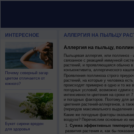
ИНТЕРЕСНОЕ
АЛЛЕРГИЯ НА ПЫЛЬЦУ РАСТ
Аллергия на пыльцу, поллин
Пыльцевая аллергия, или поллиноз - 
связанное с реакцией иммунной систе
растений, и проявляющаяся обычно в
конъюнктивита, аллергического кашля
Почему северный загар
Проявления поллиноза строго приуро
цветом отличается от
растений, на которые у человека есть
южного?
происходят примерно в одно и то же в
погодных условий, возможно сдвиги ср
интенсивности цветения на сроки от 7
и погодных факторов. Поэтому для ал
цветения растений-аллергенов, а так
(периодов максимального выделения 
Какие же погодные факторы оказываю
воздухе? Перечислим основные из ни
Букет сирени вреден
Сумма эффективных температур
для здоровья
развития растения и, как бы показан