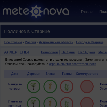
Главная
Пои
Поллиноз в Старице
Все страны
›
Россия
›
Астраханская область
›
Погода в Старице
АЛЛЕРГЕНЫ
Почасовой
На 3 дня
На 14 дней
Меся
Внимание!
Сервис находится в стадии тестирования. Замечания и 
Ознакомьтесь, пожалуйста, с
ограничениями ответственности
.
Дата
Деревья
Злаки
Травы
Самочувствие
6 августа
Полы
четверг
Утро
7 августа
Полы
пятница
Утро