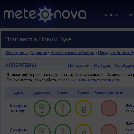
Главная
Пои
Поллиноз в Новом Буге
Все страны
›
Украина
›
Николаевская область
›
Погода в Новом Б
АЛЛЕРГЕНЫ
Почасовой
На 3 дня
На 14 дне
Внимание!
Сервис находится в стадии тестирования. Замечания и 
Ознакомьтесь, пожалуйста, с
ограничениями ответственности
.
Дата
Деревья
Злаки
Травы
Самочувствие
6 августа
Лебе
четверг
Утро
Лебе
7 августа
Утро