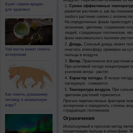
Букет сирени вреден
Сумма эффективных температур
для здоровья
развития растения и, как бы показан
любого растения связно с количество
На определенных фазах происходят 
зеленение, цветение, созревание пл
людей, страдающих поллинозом, явля
фаза максимального пыления растен
Дождь.
Сильный дождь может полн
Чай матча может помочь
очистить атмосферу примерно на су
аллергикам
пыльцы в воздухе.
Ветер.
Практически все растения-
При штилевой погоде концентрация 
усилении ветра - растет.
Характер погоды.
В ясную погоду
пасмурную - снижается.
Температура воздуха.
При сильно
Как помочь домашнему
цветение растений тормозится.
питомцу в аномальную
Прогноз перечисленных факторов позв
жару?
аллергенов и определить степень воз
страдающих поллинозом.
Ограничения
Используемый в прогнозе метод явля
концентрации пыльцы в атмосфере. Ф