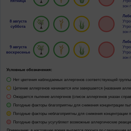
пятница
Утро
зон 
Лебе
8 августа
Утро
суббота
Утро
зон 
Лебе
9 августа
Утро
воскресенье
Утро
зон 
Условные обозначения:
Нет цветения наблюдаемых аллергенов соответствующей группы 
Цетение аллергенов начинается или завершается (названия алле
Ожидается пыление аллергенов (список аллергенов указан справ
Погодные факторы благоприятны для снижения концентрации пы
Погодные факторы неблагоприятны для снижения концентрации 
Погодные факторы усугубляют возможные аллергические реакци
Примечание: в настоящее время выдается прогноз по следующим а