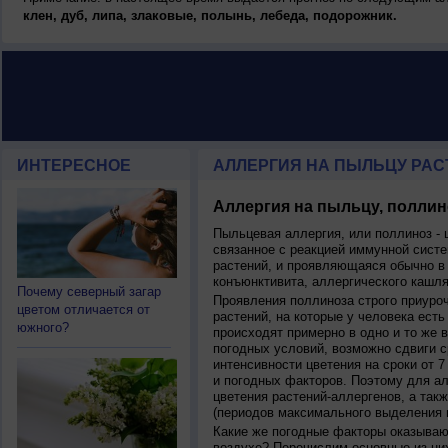
клен, дуб, липа, злаковые, полынь, лебеда, подорожник.
ИНТЕРЕСНОЕ
АЛЛЕРГИЯ НА ПЫЛЬЦУ РАСТ
Аллергия на пыльцу, поллин
Пыльцевая аллергия, или поллиноз - 
связанное с реакцией иммунной систе
растений, и проявляющаяся обычно в
конъюнктивита, аллергического кашля
Почему северный загар
Проявления поллиноза строго приуро
цветом отличается от
растений, на которые у человека есть
южного?
происходят примерно в одно и то же в
погодных условий, возможно сдвиги ср
интенсивности цветения на сроки от 7
и погодных факторов. Поэтому для ал
цветения растений-аллергенов, а так
(периодов максимального выделения 
Какие же погодные факторы оказываю
воздухе? Перечислим основные из ни