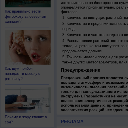
исключительно на базе прогноза сум
определяется приблизительно, реальн
Как правильно вести
факторов:
фотоохоту за северным
Количество цветущих растений, на
сиянием?
Количество и продолжительность з
период
Количество и частота осадков в 
Расположение растений: южные ск
тепла, и цветение там наступает ран
продолжается дольше
Точность модели погоды для расч
также других метеопараметров, влия
Как шум прибоя
Предупреждение
попадает в морскую
Предложенный прогноз является л
раковину?
пыльцы в атмосфере и возможного
интенсивность пыления растений-а
только для консультативного испо
инструмент. Разработчики не несут
осложнения аллергических реакций
использования данных, приведенны
аллергических реакций немедленно
Почему в жару клонит в
РЕКЛАМА
сон?