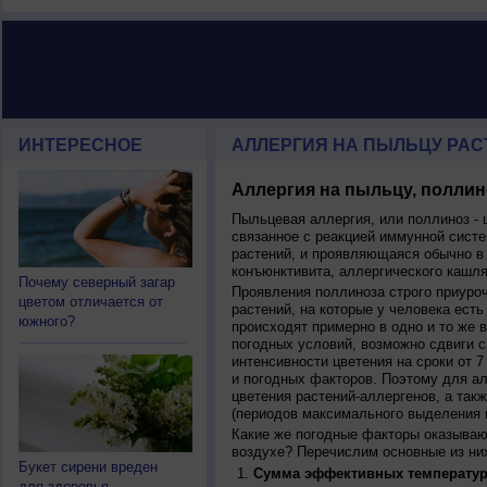
ИНТЕРЕСНОЕ
АЛЛЕРГИЯ НА ПЫЛЬЦУ РАСТ
Аллергия на пыльцу, поллин
Пыльцевая аллергия, или поллиноз - 
связанное с реакцией иммунной систе
растений, и проявляющаяся обычно в
конъюнктивита, аллергического кашля
Почему северный загар
Проявления поллиноза строго приуро
цветом отличается от
растений, на которые у человека есть
южного?
происходят примерно в одно и то же в
погодных условий, возможно сдвиги ср
интенсивности цветения на сроки от 7
и погодных факторов. Поэтому для ал
цветения растений-аллергенов, а так
(периодов максимального выделения 
Какие же погодные факторы оказываю
воздухе? Перечислим основные из ни
Букет сирени вреден
Сумма эффективных температур
для здоровья