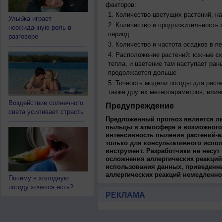
факторов:
Количество цветущих растений, на
Улыбка играет
Количество и продолжительность з
неожиданную роль в
период
разговоре
Количество и частота осадков в 
Расположение растений: южные ск
тепла, и цветение там наступает ран
продолжается дольше
Точность модели погоды для расч
также других метеопараметров, влия
Воздействие солнечного
Предупреждение
света усиливает страсть
Предложенный прогноз является л
пыльцы в атмосфере и возможного
интенсивность пыления растений-а
только для консультативного испо
инструмент. Разработчики не несут
осложнения аллергических реакций
использования данных, приведенны
аллергических реакций немедленно
Почему в холодную
погоду хочется есть?
РЕКЛАМА