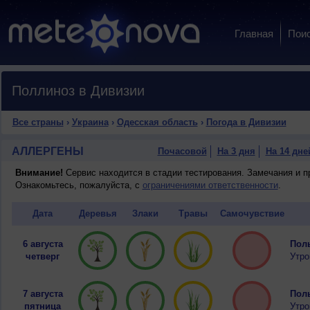
Главная
Пои
Поллиноз в Дивизии
Все страны
›
Украина
›
Одесская область
›
Погода в Дивизии
АЛЛЕРГЕНЫ
Почасовой
На 3 дня
На 14 дне
Внимание!
Сервис находится в стадии тестирования. Замечания и 
Ознакомьтесь, пожалуйста, с
ограничениями ответственности
.
Дата
Деревья
Злаки
Травы
Самочувствие
6 августа
Полы
четверг
Утро
7 августа
Полы
пятница
Утро