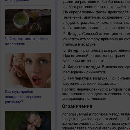
развития растения и, как бы показан
любого растения связно с количество
На определенных фазах происходят 
зеленение, цветение, созревание пл
людей, страдающих поллинозом, явля
фаза максимального пыления растен
Дождь.
Сильный дождь может полн
Чай матча может помочь
очистить атмосферу примерно на су
аллергикам
пыльцы в воздухе.
Ветер.
Практически все растения-
При штилевой погоде концентрация 
усилении ветра - растет.
Характер погоды.
В ясную погоду
пасмурную - снижается.
Температура воздуха.
При сильно
цветение растений тормозится.
Прогноз перечисленных факторов позв
Как шум прибоя
аллергенов и определить степень воз
попадает в морскую
страдающих поллинозом.
раковину?
Ограничения
Используемый в прогнозе метод явля
концентрации пыльцы в атмосфере. Ф
исключительно на базе прогноза сум
определяется приблизительно, реальн