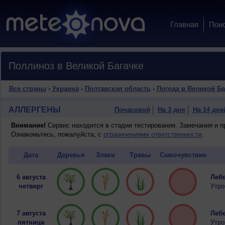
Главная
Пои
Поллиноз в Великой Багачке
Все страны
›
Украина
›
Полтавская область
›
Погода в Великой Ба
АЛЛЕРГЕНЫ
Почасовой
На 3 дня
На 14 дне
Внимание!
Сервис находится в стадии тестирования. Замечания и 
Ознакомьтесь, пожалуйста, с
ограничениями ответственности
.
Дата
Деревья
Злаки
Травы
Самочувствие
6 августа
Лебе
четверг
Утро
7 августа
Лебе
пятница
Утро