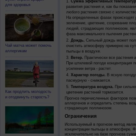
Сумма эффективных температур
для здоровья
развития растения и, как бы показан
любого растения связно с количество
На определенных фазах происходят 
зеленение, цветение, созревание пл
людей, страдающих поллинозом, явля
фаза максимального пыления растен
Дождь.
Сильный дождь может полн
Чай матча может помочь
очистить атмосферу примерно на су
аллергикам
пыльцы в воздухе.
Ветер.
Практически все растения-
При штилевой погоде концентрация 
усилении ветра - растет.
Характер погоды.
В ясную погоду
пасмурную - снижается.
Температура воздуха.
При сильно
Как продлить молодость
цветение растений тормозится.
и отодвинуть старость?
Прогноз перечисленных факторов позв
аллергенов и определить степень воз
страдающих поллинозом.
Ограничения
Используемый в прогнозе метод явля
концентрации пыльцы в атмосфере. Ф
исключительно на базе прогноза сум