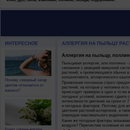
ИНТЕРЕСНОЕ
АЛЛЕРГИЯ НА ПЫЛЬЦУ РАСТ
Аллергия на пыльцу, поллин
Пыльцевая аллергия, или поллиноз - 
связанное с реакцией иммунной систе
растений, и проявляющаяся обычно в
конъюнктивита, аллергического кашля
Почему северный загар
Проявления поллиноза строго приуро
цветом отличается от
растений, на которые у человека есть
южного?
происходят примерно в одно и то же в
погодных условий, возможно сдвиги ср
интенсивности цветения на сроки от 7
и погодных факторов. Поэтому для ал
цветения растений-аллергенов, а так
(периодов максимального выделения 
Какие же погодные факторы оказываю
воздухе? Перечислим основные из ни
Букет сирени вреден