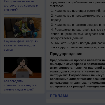
Как правильно вести
определяется приблизительно, реальн
фотоохоту за северным
факторов:
сиянием?
Количество цветущих растений, на
Количество и продолжительность з
период
Количество и частота осадков в 
Расположение растений: южные ск
тепла, и цветение там наступает ран
продолжается дольше
Научный факт: бабушки
Точность модели погоды для расч
важны и полезны для
также других метеопараметров, влия
семьи
Предупреждение
Предложенный прогноз является л
пыльцы в атмосфере и возможного
интенсивность пыления растений-а
только для консультативного испо
инструмент. Разработчики не несут
осложнения аллергических реакций
Как победить
использования данных, приведенны
сонливость и хандру в
аллергических реакций немедленно
зимние хмурые дни?
РЕКЛАМА