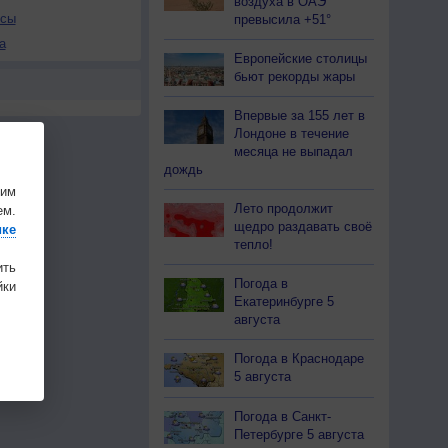
воздуха в ОАЭ
осы
превысила +51°
а
Европейские столицы
бьют рекорды жары
Впервые за 155 лет в
Лондоне в течение
месяца не выпадал
дождь
шим
Лето продолжит
ем.
щедро раздавать своё
ике
тепло!
ить
Погода в
ки
Екатеринбурге 5
августа
Погода в Краснодаре
5 августа
Погода в Санкт-
Петербурге 5 августа