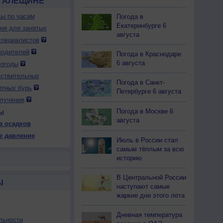
 ГАЛЕЩИНЕ
ды по часам
Погода в
Екатеринбурге 6
дня для занятых
августа
специалистов
водителей
Погода в Краснодаре
6 августа
погоды
вствительных
Погода в Санкт-
итных бурь
Петербурге 6 августа
лучения
Погода в Москве 6
ы
августа
а осадков
е давление
Июль в России стал
самым тёплым за всю
историю
В Центральной России
Ы
наступают самые
жаркие дни этого лета
Дневная температура
льности