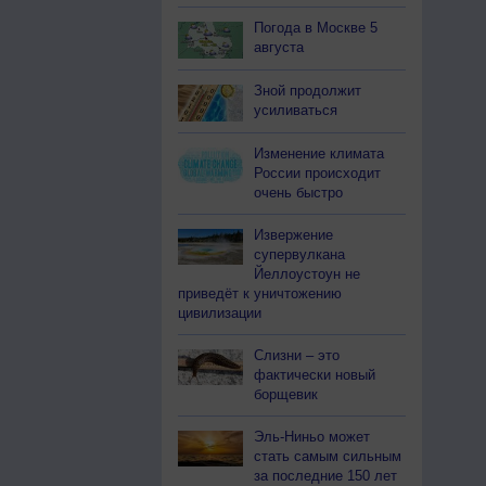
Погода в Москве 5
августа
Зной продолжит
усиливаться
Изменение климата
России происходит
очень быстро
Извержение
супервулкана
Йеллоустоун не
приведёт к уничтожению
цивилизации
Слизни – это
фактически новый
борщевик
Эль-Ниньо может
стать самым сильным
за последние 150 лет