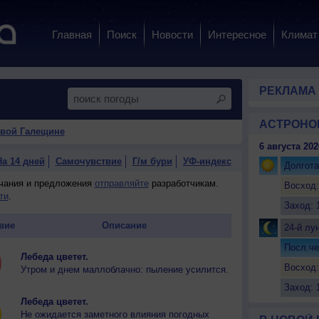
Главная
Поиск
Новости
Интересное
Климат
РЕКЛАМА
АСТРОНО
овой Галещине
6 августа 202
На 14 дней
Самочувствие
Г/м бури
УФ-индекс
Долгота
ечания и предложения
отправляйте
разработчикам.
Восход:
ти
.
Заход: 
вие
Описание
24-й лу
Посл.че
Лебеда цветет.
Восход:
Утром и днем маллоблачно: пыление усилится.
Заход: 
Лебеда цветет.
Не ожидается заметного влияния погодных