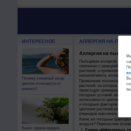
ИНТЕРЕСНОЕ
АЛЛЕРГИЯ НА ПЫЛЬЦ
Аллергия на пыльцу,
Мы
Пыльцевая аллергия, или по
са
связанное с реакцией иммун
По
растений, и проявляющаяся 
ко
конъюнктивита, аллергическ
Почему северный загар
Вы
Проявления поллиноза строг
цветом отличается от
с
растений, на которые у чело
южного?
бе
происходят примерно в одно 
погодных условий, возможно 
интенсивности цветения на с
и погодных факторов. Поэто
цветения растений-аллерген
(периодов максимального в
Какие же погодные факторы 
воздухе? Перечислим основн
Букет сирени вреден
Сумма эффективных те