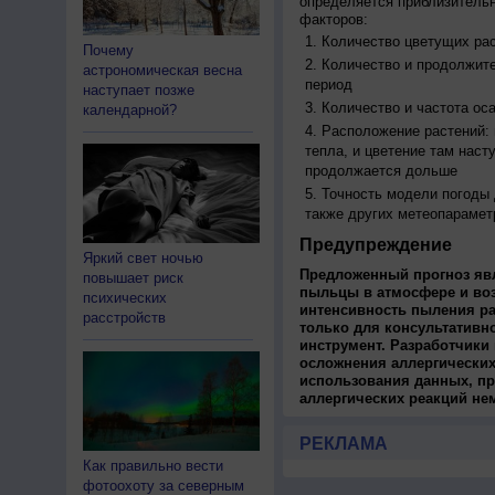
определяется приблизительн
факторов:
Количество цветущих рас
Почему
Количество и продолжите
астрономическая весна
период
наступает позже
Количество и частота ос
календарной?
Расположение растений:
тепла, и цветение там наст
продолжается дольше
Точность модели погоды
также других метеопарамет
Предупреждение
Яркий свет ночью
Предложенный прогноз яв
повышает риск
пыльцы в атмосфере и во
психических
интенсивность пыления ра
расстройств
только для консультативн
инструмент. Разработчики 
осложнения аллергических
использования данных, пр
аллергических реакций не
РЕКЛАМА
Как правильно вести
фотоохоту за северным