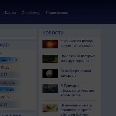
Карты
Информер
Приложения
НОВОСТИ
Космическая погода
МИЯ
влияет на транспорт
6
Приложение построит
 дня: 14:54
маршрут через тень
 04:23
Атмосфера начала
19:17
замерзать
нный день
В Приморье
тв. 06/08
обнаружены морские
волны тепла
 22:02
13:39
Изменение климата
повлияло на ареал
обитания бабочек