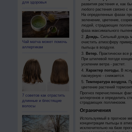
для здоровья
развития растения и, как б
любого растения связно с к
На определенных фазах про
зеленение, цветение, созр
людей, страдающих поллино
фаза максимального пылени
Дождь.
Сильный дождь м
Чай матча может помочь
очистить атмосферу пример
аллергикам
пыльцы в воздухе.
Ветер.
Практически все р
При штилевой погоде конце
усилении ветра - растет.
Характер погоды.
В ясну
пасмурную - снижается.
Температура воздуха.
Пр
цветение растений тормозит
Прогноз перечисленных факт
7 советов как отрастить
аллергенов и определить ст
длинные и блестящие
страдающих поллинозом.
волосы
Ограничения
Используемый в прогнозе м
концентрации пыльцы в атм
исключительно на базе про