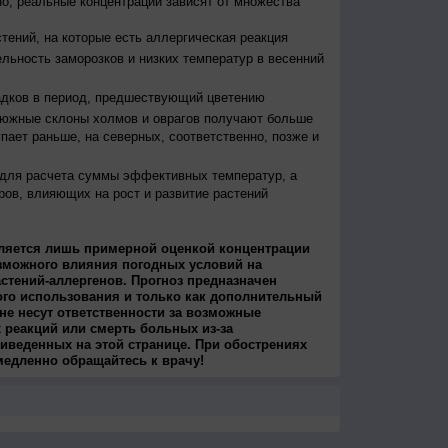
о, реальные концентрации зависят от множества
тений, на которые есть аллергическая реакция
льность заморозков и низких температур в весенний
адков в период, предшествующий цветению
 южные склоны холмов и оврагов получают больше
упает раньше, на северных, соответственно, позже и
 для расчета суммы эффективных температур, а
ров, влияющих на рост и развитие растений
ляется лишь примерной оценкой концентрации
зможного влияния погодных условий на
стений-аллергенов. Прогноз предназначен
ого использования и только как дополнительный
не несут ответственности за возможные
 реакций или смерть больных из-за
иведенных на этой странице. При обострениях
медленно обращайтесь к врачу!