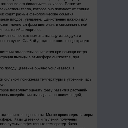
ы показание его биологических часов. Развитие
оличеством тепла, которое оно получает от солнца.
исходят разные фенологические события:
евание плодов, увядание. Единственно важной для
зом, является фаза цветения, и связанная с ней
я растений-аллергенов.
ожет полностью вымыть пыльцу из воздуха и
но на сутки. Слабый дождь снижает концентрацию
астения-аллергены опыляются при помощи ветра.
нтрация пыльцы в атмосфере снижается, при
ю погоду цветение обычно усиливается, в
и сильном понижении температуры в утренние часы
ся.
оров позволяет оценить фазу развития растений-
епень воздействия пыльцы на организм людей,
етод является оценочным. Мы не производим замеры
осфере. Фазы цветения и пыления получены
гноза суммы эффективных температур. Фаза