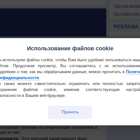
Частые вопр
Гостевая книг
РЕКЛАМА
У РАСТЕНИЙ в Новой Галещине
Использование файлов cookie
 поллиноз: возможен ли прогноз?
 используем файлы cookie, чтобы Вам было удобнее пользоваться на
ллиноз - широко распространенное заболевание,
йтом. Продолжая просмотр, Вы соглашаетесь с их использовани
ной системой человека на пыльцу некоторых видов
дробнее о том, как мы обрабатываем данные, можно прочитать в
Полит
обычно в форме аллергического ринита и
нфиденциальности
.
ого кашля или даже астмы.
 также можете самостоятельно ограничить или полностью запрет
о приурочены к цветению определенного вида
охранение файлов cookie, изменив соответствующие настрой
века есть аллергическая реакция. Такие обострения
зопасности в Вашем веб-браузере.
и то же время каждый год, но, из-за влияния
сдвиги сроков начала и конца, а также
роки от 7 до 14 дней из-за изменения климатических
му для аллергиков очень важна оперативная оценка
Принять
ов, а также прогноз интенсивности пыления
ыделения пыльцы).
оказывают влияние на концентрацию аллергенов в
ые из них:
мператур.
Этот критерий характеризует фазу