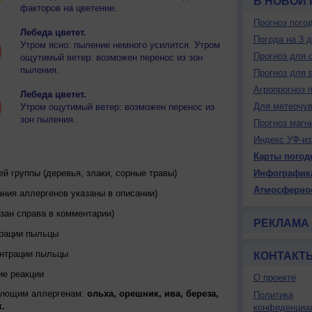
В НОВОЙ
факторов на цветение.
Прогноз пого
Лебеда цветет.
Погода на 3 
Утром ясно: пыление немного усилится. Утром
Прогноз для 
ощутимый ветер: возможен перенос из зон
пыления.
Прогноз для 
Агропрогноз 
Лебеда цветет.
Для метеочу
Утром ощутимый ветер: возможен перенос из
зон пыления.
Прогноз магн
Индекс УФ-из
Карты погод
 группы (деревья, злаки, сорные травы)
Инфографик
Атмосферно
ния аллергенов указаны в описании)
зан справа в комментарии)
РЕКЛАМА
трации пыльцы
ентрации пыльцы
КОНТАКТ
ие реакции
О проекте
дующим аллергенам:
ольха, орешник, ива, береза,
Политика
.
конфиденциа