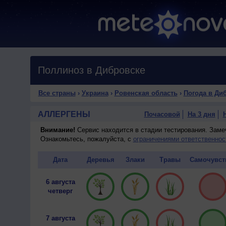
Поллиноз в Дибровске
Все страны
›
Украина
›
Ровенская область
›
Погода в Ди
АЛЛЕРГЕНЫ
Почасовой
На 3 дня
Внимание!
Сервис находится в стадии тестирования. Зам
Ознакомьтесь, пожалуйста, с
ограничениями ответственнос
Дата
Деревья
Злаки
Травы
Самочувст
6 августа
четверг
7 августа