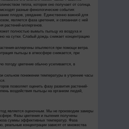
оличеством тепла, которое оно получает от солнца.
исходят разные фенологические события:
евание плодов, увядание. Единственно важной для
зом, является фаза цветения, и связанная с ней
я растений-аллергенов.
ожет полностью вымыть пыльцу из воздуха и
но на сутки. Слабый дождь снижает концентрацию
астения-аллергены опыляются при помощи ветра.
нтрация пыльцы в атмосфере снижается, при
ю погоду цветение обычно усиливается, в
и сильном понижении температуры в утренние часы
ся.
оров позволяет оценить фазу развития растений-
епень воздействия пыльцы на организм людей,
етод является оценочным. Мы не производим замеры
осфере. Фазы цветения и пыления получены
гноза суммы эффективных температур. Фаза
о, реальные концентрации зависят от множества