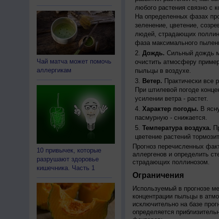
любого растения связно с к
На определенных фазах про
зеленение, цветение, созр
людей, страдающих поллино
фаза максимального пылени
Дождь.
Сильный дождь м
Чай матча может помочь
очистить атмосферу пример
аллергикам
пыльцы в воздухе.
Ветер.
Практически все р
При штилевой погоде конце
усилении ветра - растет.
Характер погоды.
В ясну
пасмурную - снижается.
Температура воздуха.
Пр
цветение растений тормозит
Прогноз перечисленных факт
10 привычек, которые
аллергенов и определить ст
разрушают здоровье
страдающих поллинозом.
кишечника. Часть 1
Ограничения
Используемый в прогнозе м
концентрации пыльцы в атм
исключительно на базе про
определяется приблизительн