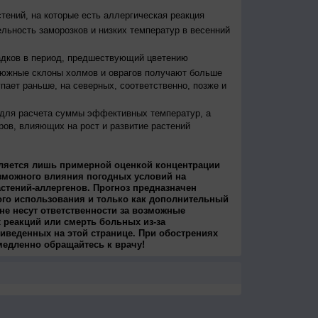
тений, на которые есть аллергическая реакция
льность заморозков и низких температур в весенний
адков в период, предшествующий цветению
 южные склоны холмов и оврагов получают больше
упает раньше, на северных, соответственно, позже и
 для расчета суммы эффективных температур, а
ров, влияющих на рост и развитие растений
ляется лишь примерной оценкой концентрации
зможного влияния погодных условий на
стений-аллергенов. Прогноз предназначен
ого использования и только как дополнительный
не несут ответственности за возможные
 реакций или смерть больных из-за
иведенных на этой странице. При обострениях
медленно обращайтесь к врачу!