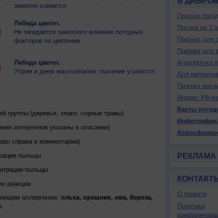
В ДИБРО
заметно снизится.
Прогноз пого
Лебеда цветет.
Погода на 3 
Не ожидается заметного влияния погодных
Прогноз для 
факторов на цветение.
Прогноз для 
Лебеда цветет.
Агропрогноз 
Утром и днем маллоблачно: пыление усилится.
Для метеочу
Прогноз магн
Индекс УФ-из
Карты погод
 группы (деревья, злаки, сорные травы)
Инфографик
ния аллергенов указаны в описании)
Атмосферно
зан справа в комментарии)
трации пыльцы
РЕКЛАМА
ентрации пыльцы
КОНТАКТ
ие реакции
О проекте
дующим аллергенам:
ольха, орешник, ива, береза,
.
Политика
конфиденциа