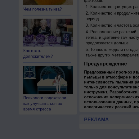
факторов:
Количество цветущих рас
Чем полезна тыква?
Количество и продолжите
период
Количество и частота ос
Расположение растений:
тепла, и цветение там наст
продолжается дольше
Точность модели погоды
Как стать
также других метеопарамет
долгожителем?
Предупреждение
Предложенный прогноз яв
пыльцы в атмосфере и во
интенсивность пыления ра
только для консультативн
инструмент. Разработчики 
осложнения аллергических
Психологи подсказали
использования данных, пр
как улучшить сон во
аллергических реакций не
время стресса
РЕКЛАМА