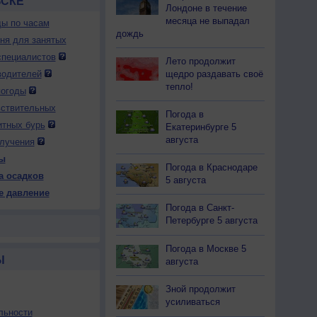
ВСКЕ
Лондоне в течение
месяца не выпадал
ды по часам
дождь
дня для занятых
специалистов
Лето продолжит
щедро раздавать своё
водителей
тепло!
погоды
вствительных
Погода в
итных бурь
Екатеринбурге 5
августа
лучения
ы
Погода в Краснодаре
а осадков
5 августа
е давление
Погода в Санкт-
Петербурге 5 августа
Погода в Москве 5
Ы
августа
Зной продолжит
усиливаться
льности