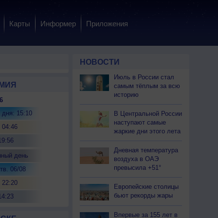
Карты
Информер
Приложения
НОВОСТИ
Июль в России стал
МИЯ
самым тёплым за всю
историю
6
 дня: 15:10
В Центральной России
наступают самые
 04:46
жаркие дни этого лета
19:56
Дневная температура
нный день
воздуха в ОАЭ
превысила +51°
тв. 06/08
 22:20
Европейские столицы
бьют рекорды жары
14:23
Впервые за 155 лет в