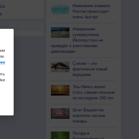
Изменение климата
осы
России происходит
а
очень быстро
Извержение
супервулкана
Йеллоустоун не
приведёт к уничтожению
шим
цивилизации
ем.
ике
Слизни – это
фактически новый
ить
борщевик
ки
Эль-Ниньо может
стать самым сильным
за последние 150 лет
Штат Вашингтон
охватили лесные
пожары
Погода в
Екатеринбурге 4