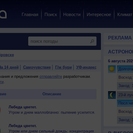
Главная
Поиск
Новости
Интересное
Климат
РЕКЛАМА
АСТРОНО
бровске
6 августа 202
На 14 дней
Самочувствие
Г/м бури
УФ-индекс
Долгота
ечания и предложения
отправляйте
разработчикам.
Восход:
ти
.
Заход: 
вие
Описание
23-й лу
Посл.че
Лебеда цветет.
Восход:
Утром и днем маллоблачно: пыление усилится.
Заход: 
Лебеда цветет.
Утром или днем сильный дождь: концентрация