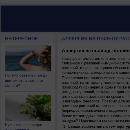
ИНТЕРЕСНОЕ
АЛЛЕРГИЯ НА ПЫЛЬЦУ РАСТ
Аллергия на пыльцу, поллин
Пыльцевая аллергия, или поллиноз - 
связанное с реакцией иммунной систе
растений, и проявляющаяся обычно в
конъюнктивита, аллергического кашля
Почему северный загар
Проявления поллиноза строго приуро
цветом отличается от
растений, на которые у человека есть
южного?
происходят примерно в одно и то же в
погодных условий, возможно сдвиги ср
интенсивности цветения на сроки от 7
и погодных факторов. Поэтому для ал
цветения растений-аллергенов, а так
(периодов максимального выделения 
Какие же погодные факторы оказываю
воздухе? Перечислим основные из ни
Букет сирени вреден
Сумма эффективных температур
для здоровья