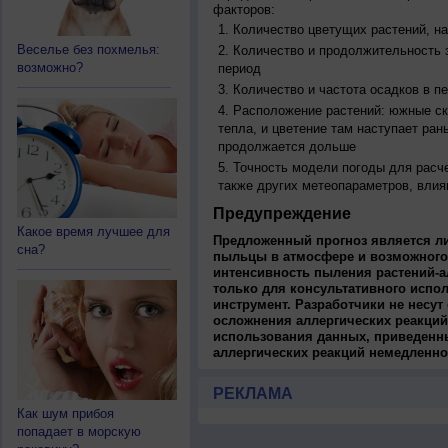
факторов:
Количество цветущих растений, на
Веселье без похмелья:
Количество и продолжительность з
возможно?
период
Количество и частота осадков в 
Расположение растений: южные ск
тепла, и цветение там наступает ран
продолжается дольше
Точность модели погоды для расч
также других метеопараметров, влия
Предупреждение
Какое время лучшее для
Предложенный прогноз является л
сна?
пыльцы в атмосфере и возможного
интенсивность пыления растений-а
только для консультативного испо
инструмент. Разработчики не несут
осложнения аллергических реакций
использования данных, приведенны
аллергических реакций немедленно
РЕКЛАМА
Как шум прибоя
попадает в морскую