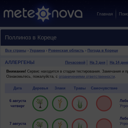
Главная
Пои
Поллиноз в Кореце
Все страны
›
Украина
›
Ровенская область
›
Погода в Кореце
АЛЛЕРГЕНЫ
Почасовой
На 3 дня
На 14 дне
Внимание!
Сервис находится в стадии тестирования. Замечания и 
Ознакомьтесь, пожалуйста, с
ограничениями ответственности
.
Дата
Деревья
Злаки
Травы
Самочувствие
6 августа
Лебе
четверг
Утро
Лебе
7 августа
Утро