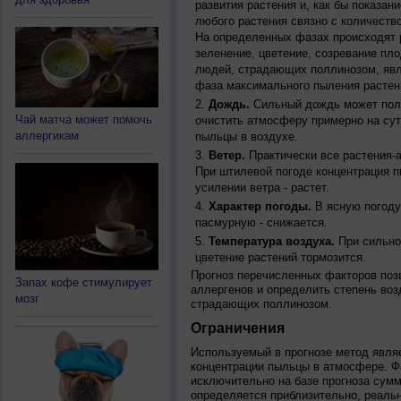
развития растения и, как бы показан
любого растения связно с количество
На определенных фазах происходят 
зеленение, цветение, созревание пл
людей, страдающих поллинозом, явля
фаза максимального пыления растен
Дождь.
Сильный дождь может полн
Чай матча может помочь
очистить атмосферу примерно на су
аллергикам
пыльцы в воздухе.
Ветер.
Практически все растения-
При штилевой погоде концентрация 
усилении ветра - растет.
Характер погоды.
В ясную погоду
пасмурную - снижается.
Температура воздуха.
При сильно
цветение растений тормозится.
Прогноз перечисленных факторов позв
Запах кофе стимулирует
аллергенов и определить степень воз
мозг
страдающих поллинозом.
Ограничения
Используемый в прогнозе метод явля
концентрации пыльцы в атмосфере. Ф
исключительно на базе прогноза сум
определяется приблизительно, реальн