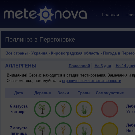
Главная
Пои
Поллиноз в Перегоновке
Все страны
›
Украина
›
Кировоградская область
›
Погода в Перег
АЛЛЕРГЕНЫ
Почасовой
На 3 дня
На 14 дне
Внимание!
Сервис находится в стадии тестирования. Замечания и 
Ознакомьтесь, пожалуйста, с
ограничениями ответственности
.
Дата
Деревья
Злаки
Травы
Самочувствие
6 августа
Лебе
четверг
Утро
Лебе
7 августа
Не о
пятница