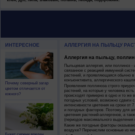
ИНТЕРЕСНОЕ
АЛЛЕРГИЯ НА ПЫЛЬЦУ РАСТ
Аллергия на пыльцу, поллин
Пыльцевая аллергия, или поллиноз - 
связанное с реакцией иммунной систе
растений, и проявляющаяся обычно в
конъюнктивита, аллергического кашля
Почему северный загар
Проявления поллиноза строго приуро
цветом отличается от
растений, на которые у человека есть
южного?
происходят примерно в одно и то же в
погодных условий, возможно сдвиги ср
интенсивности цветения на сроки от 7
и погодных факторов. Поэтому для ал
цветения растений-аллергенов, а так
(периодов максимального выделения 
Какие же погодные факторы оказываю
воздухе? Перечислим основные из ни
Букет сирени вреден