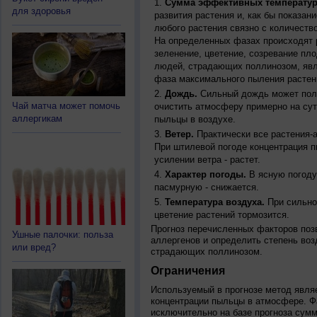
Сумма эффективных температур
для здоровья
развития растения и, как бы показан
любого растения связно с количество
На определенных фазах происходят 
зеленение, цветение, созревание пл
людей, страдающих поллинозом, явля
фаза максимального пыления растен
Дождь.
Сильный дождь может полн
Чай матча может помочь
очистить атмосферу примерно на су
аллергикам
пыльцы в воздухе.
Ветер.
Практически все растения-
При штилевой погоде концентрация 
усилении ветра - растет.
Характер погоды.
В ясную погоду
пасмурную - снижается.
Температура воздуха.
При сильно
цветение растений тормозится.
Прогноз перечисленных факторов позв
Ушные палочки: польза
аллергенов и определить степень воз
или вред?
страдающих поллинозом.
Ограничения
Используемый в прогнозе метод явля
концентрации пыльцы в атмосфере. Ф
исключительно на базе прогноза сум