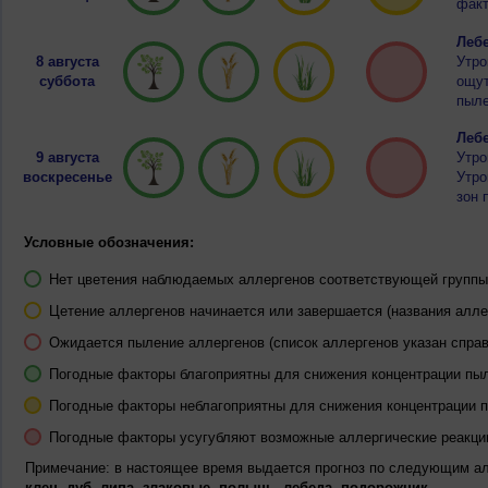
факт
Лебе
8 августа
Утро
суббота
ощут
пыле
Лебе
9 августа
Утро
воскресенье
Утро
зон 
Условные обозначения:
Нет цветения наблюдаемых аллергенов соответствующей группы 
Цетение аллергенов начинается или завершается (названия алле
Ожидается пыление аллергенов (список аллергенов указан справ
Погодные факторы благоприятны для снижения концентрации пы
Погодные факторы неблагоприятны для снижения концентрации 
Погодные факторы усугубляют возможные аллергические реакци
Примечание: в настоящее время выдается прогноз по следующим а
клен, дуб, липа, злаковые, полынь, лебеда, подорожник.