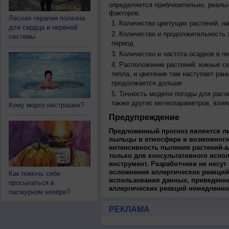
определяется приблизительно, реальн
факторов:
Лесная терапия полезна
Количество цветущих растений, на
для сердца и нервной
Количество и продолжительность з
системы
период
Количество и частота осадков в 
Расположение растений: южные ск
тепла, и цветение там наступает ран
продолжается дольше
Точность модели погоды для расч
также других метеопараметров, влия
Кому мороз нестрашен?
Предупреждение
Предложенный прогноз является л
пыльцы в атмосфере и возможного
интенсивность пыления растений-а
только для консультативного испо
инструмент. Разработчики не несут
осложнения аллергических реакций
Как помочь себе
использования данных, приведенны
просыпаться в
аллергических реакций немедленно
пасмурном ноябре?
РЕКЛАМА