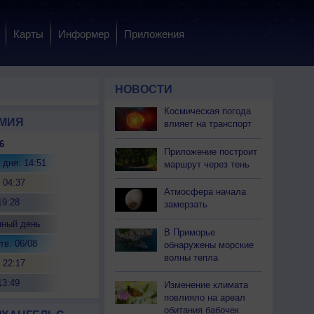
Карты
Информер
Приложения
НОВОСТИ
Космическая погода
МИЯ
влияет на транспорт
6
Приложение построит
 дня: 14:51
маршрут через тень
 04:37
Атмосфера начала
19:28
замерзать
нный день
В Приморье
тв. 06/08
обнаружены морские
волны тепла
 22:17
13:49
Изменение климата
повлияло на ареал
обитания бабочек