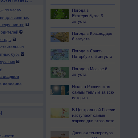
ХАНГЕЛЬС...
ды по часам
Погода в
Екатеринбурге 6
дня для занятых
августа
специалистов
водителей
Погода в Краснодаре
6 августа
погоды
вствительных
Погода в Санкт-
итных бурь
Петербурге 6 августа
лучения
Погода в Москве 6
ы
августа
а осадков
е давление
Июль в России стал
самым тёплым за всю
историю
В Центральной России
Ы
наступают самые
жаркие дни этого лета
Дневная температура
льности