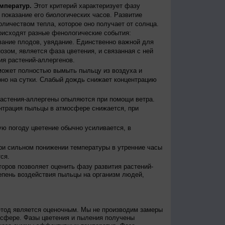
мператур.
Этот критерий характеризует фазу
ы показание его биологических часов. Развитие
оличеством тепла, которое оно получает от солнца.
исходят разные фенологические события:
евание плодов, увядание. Единственно важной для
зом, является фаза цветения, и связанная с ней
я растений-аллергенов.
ожет полностью вымыть пыльцу из воздуха и
но на сутки. Слабый дождь снижает концентрацию
астения-аллергены опыляются при помощи ветра.
нтрация пыльцы в атмосфере снижается, при
ю погоду цветение обычно усиливается, в
и сильном понижении температуры в утренние часы
ся.
оров позволяет оценить фазу развития растений-
епень воздействия пыльцы на организм людей,
етод является оценочным. Мы не производим замеры
осфере. Фазы цветения и пыления получены