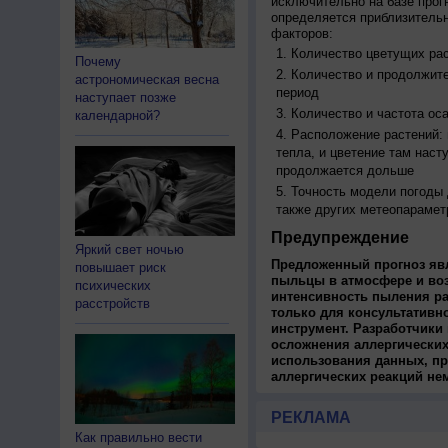
исключительно на базе про
определяется приблизительн
факторов:
Количество цветущих рас
Почему
Количество и продолжите
астрономическая весна
период
наступает позже
Количество и частота ос
календарной?
Расположение растений:
тепла, и цветение там наст
продолжается дольше
Точность модели погоды
также других метеопарамет
Предупреждение
Яркий свет ночью
Предложенный прогноз яв
повышает риск
пыльцы в атмосфере и во
психических
интенсивность пыления ра
расстройств
только для консультативн
инструмент. Разработчики 
осложнения аллергических
использования данных, пр
аллергических реакций не
РЕКЛАМА
Как правильно вести