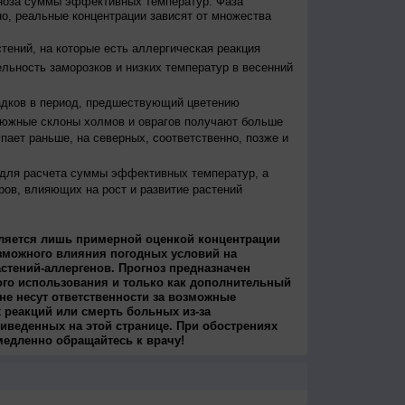
гноза суммы эффективных температур. Фаза
о, реальные концентрации зависят от множества
тений, на которые есть аллергическая реакция
льность заморозков и низких температур в весенний
адков в период, предшествующий цветению
 южные склоны холмов и оврагов получают больше
упает раньше, на северных, соответственно, позже и
 для расчета суммы эффективных температур, а
ров, влияющих на рост и развитие растений
ляется лишь примерной оценкой концентрации
зможного влияния погодных условий на
стений-аллергенов. Прогноз предназначен
ого использования и только как дополнительный
не несут ответственности за возможные
 реакций или смерть больных из-за
иведенных на этой странице. При обострениях
медленно обращайтесь к врачу!