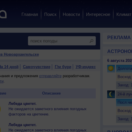
Главная
Поиск
Новости
Интересное
Климат
РЕКЛАМА
АСТРОНО
 в Новоархангельске
6 августа 202
На 14 дней
Самочувствие
Г/м бури
УФ-индекс
Долгота
ечания и предложения
отправляйте
разработчикам.
Восход:
ти
.
Заход: 
вие
Описание
24-й лу
Посл.че
Лебеда цветет.
Не ожидается заметного влияния погодных
Восход:
факторов на цветение.
Заход: 
Лебеда цветет.
Не ожидается заметного влияния погодных