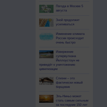
Погода в Москве 5
августа
Зной продолжит
усиливаться
Изменение климата
России происходит
очень быстро
Извержение
супервулкана
Йеллоустоун не
приведёт к уничтожению
цивилизации
Слизни – это
фактически новый
борщевик
Эль-Ниньо может
стать самым сильным
за последние 150 лет