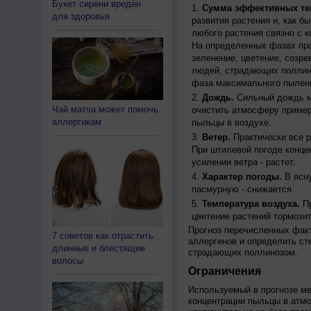
Букет сирени вреден
Сумма эффективных те
для здоровья
развития растения и, как б
любого растения связно с к
На определенных фазах про
зеленение, цветение, созр
людей, страдающих поллино
фаза максимального пылени
Дождь.
Сильный дождь м
Чай матча может помочь
очистить атмосферу пример
аллергикам
пыльцы в воздухе.
Ветер.
Практически все р
При штилевой погоде конце
усилении ветра - растет.
Характер погоды.
В ясну
пасмурную - снижается.
Температура воздуха.
Пр
цветение растений тормозит
Прогноз перечисленных факт
7 советов как отрастить
аллергенов и определить ст
длинные и блестящие
страдающих поллинозом.
волосы
Ограничения
Используемый в прогнозе м
концентрации пыльцы в атм