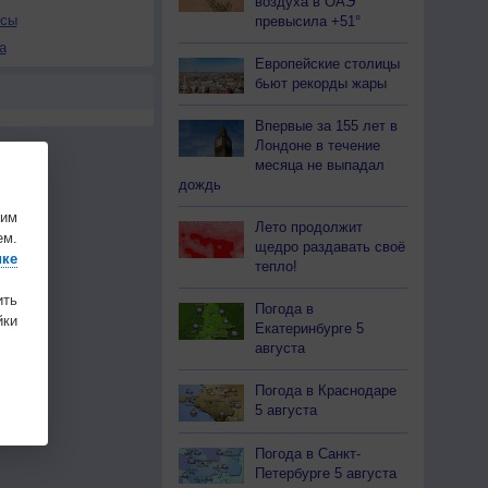
воздуха в ОАЭ
осы
превысила +51°
а
Европейские столицы
бьют рекорды жары
Впервые за 155 лет в
Лондоне в течение
месяца не выпадал
дождь
шим
Лето продолжит
ем.
щедро раздавать своё
ике
тепло!
ить
Погода в
ки
Екатеринбурге 5
августа
Погода в Краснодаре
5 августа
Погода в Санкт-
Петербурге 5 августа