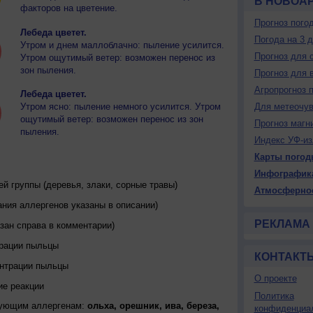
В НОВОАР
факторов на цветение.
Прогноз пого
Лебеда цветет.
Погода на 3 
Утром и днем маллоблачно: пыление усилится.
Прогноз для 
Утром ощутимый ветер: возможен перенос из
зон пыления.
Прогноз для 
Агропрогноз 
Лебеда цветет.
Утром ясно: пыление немного усилится. Утром
Для метеочу
ощутимый ветер: возможен перенос из зон
Прогноз магн
пыления.
Индекс УФ-из
Карты погод
Инфографик
 группы (деревья, злаки, сорные травы)
Атмосферно
ния аллергенов указаны в описании)
РЕКЛАМА
зан справа в комментарии)
трации пыльцы
КОНТАКТ
ентрации пыльцы
О проекте
ие реакции
Политика
дующим аллергенам:
ольха, орешник, ива, береза,
конфиденциа