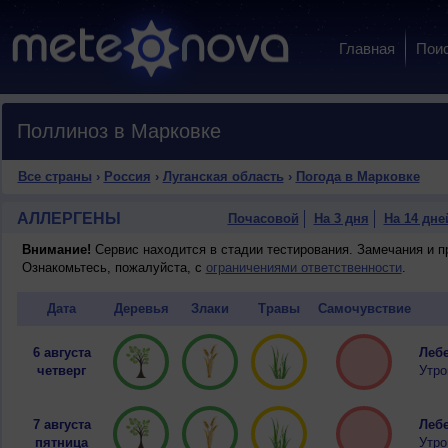
Главная
Пои
Поллиноз в Марковке
Все страны
›
Россия
›
Луганская область
›
Погода в Марковке
АЛЛЕРГЕНЫ
Почасовой
На 3 дня
На 14 дне
Внимание!
Сервис находится в стадии тестирования. Замечания и 
Ознакомьтесь, пожалуйста, с
ограничениями ответственности
.
Дата
Деревья
Злаки
Травы
Самочувствие
6 августа
Лебе
четверг
Утро
7 августа
Лебе
пятница
Утро