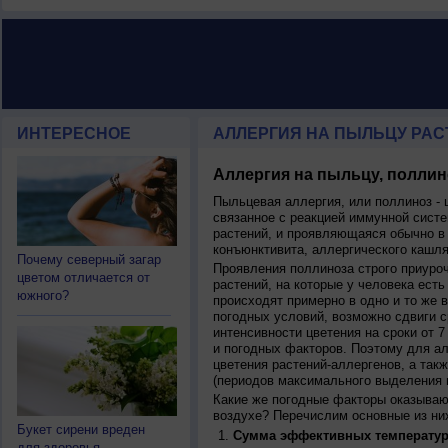
ИНТЕРЕСНОЕ
АЛЛЕРГИЯ НА ПЫЛЬЦУ РАСТ
Аллергия на пыльцу, поллин
Пыльцевая аллергия, или поллиноз - 
связанное с реакцией иммунной систе
растений, и проявляющаяся обычно в
конъюнктивита, аллергического кашля
Почему северный загар
Проявления поллиноза строго приуро
цветом отличается от
растений, на которые у человека есть
южного?
происходят примерно в одно и то же в
погодных условий, возможно сдвиги ср
интенсивности цветения на сроки от 7
и погодных факторов. Поэтому для ал
цветения растений-аллергенов, а так
(периодов максимального выделения 
Какие же погодные факторы оказываю
воздухе? Перечислим основные из ни
Букет сирени вреден
Сумма эффективных температур
для здоровья