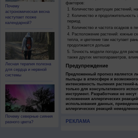
факторов:
Почему
Количество цветущих растений, на
астрономическая весна
Количество и продолжительность з
наступает позже
период
календарной?
Количество и частота осадков в 
Расположение растений: южные ск
тепла, и цветение там наступает ран
продолжается дольше
Точность модели погоды для расч
также других метеопараметров, влия
Лесная терапия полезна
Предупреждение
для сердца и нервной
Предложенный прогноз является л
системы
пыльцы в атмосфере и возможного
интенсивность пыления растений-а
только для консультативного испо
инструмент. Разработчики не несут
осложнения аллергических реакций
использования данных, приведенны
аллергических реакций немедленно
Почему северные сияния
РЕКЛАМА
разного цвета?