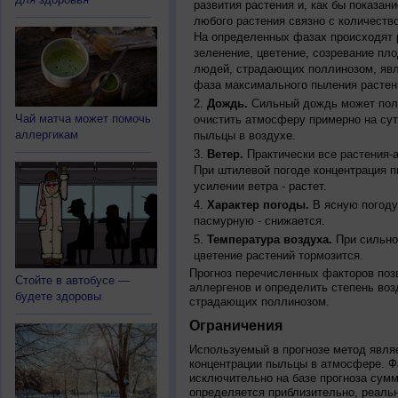
развития растения и, как бы показан
любого растения связно с количество
На определенных фазах происходят 
зеленение, цветение, созревание пл
людей, страдающих поллинозом, явля
фаза максимального пыления растен
Дождь.
Сильный дождь может полн
Чай матча может помочь
очистить атмосферу примерно на су
аллергикам
пыльцы в воздухе.
Ветер.
Практически все растения-
При штилевой погоде концентрация 
усилении ветра - растет.
Характер погоды.
В ясную погоду
пасмурную - снижается.
Температура воздуха.
При сильно
цветение растений тормозится.
Прогноз перечисленных факторов позв
Стойте в автобусе —
аллергенов и определить степень воз
будете здоровы
страдающих поллинозом.
Ограничения
Используемый в прогнозе метод явля
концентрации пыльцы в атмосфере. Ф
исключительно на базе прогноза сум
определяется приблизительно, реальн