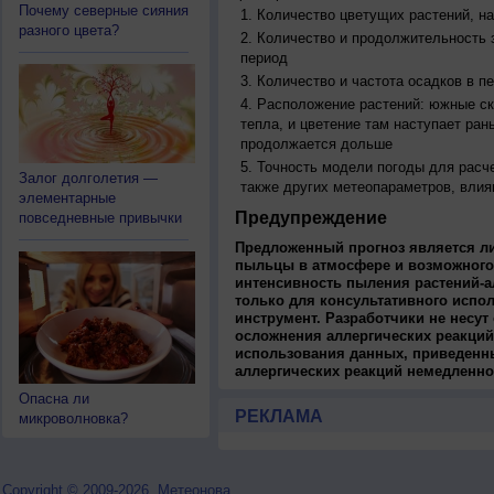
Почему северные сияния
Количество цветущих растений, на
разного цвета?
Количество и продолжительность з
период
Количество и частота осадков в 
Расположение растений: южные ск
тепла, и цветение там наступает ран
продолжается дольше
Точность модели погоды для расч
Залог долголетия —
также других метеопараметров, влия
элементарные
Предупреждение
повседневные привычки
Предложенный прогноз является л
пыльцы в атмосфере и возможного
интенсивность пыления растений-а
только для консультативного испо
инструмент. Разработчики не несут
осложнения аллергических реакций
использования данных, приведенны
аллергических реакций немедленно
Опасна ли
РЕКЛАМА
микроволновка?
Copyright © 2009-2026, Метеонова