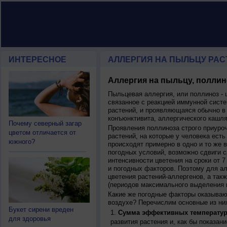
ИНТЕРЕСНОЕ
АЛЛЕРГИЯ НА ПЫЛЬЦУ РАСТ
Аллергия на пыльцу, поллин
Пыльцевая аллергия, или поллиноз - 
связанное с реакцией иммунной систе
растений, и проявляющаяся обычно в
конъюнктивита, аллергического кашля
Почему северный загар
Проявления поллиноза строго приуро
цветом отличается от
растений, на которые у человека есть
южного?
происходят примерно в одно и то же в
погодных условий, возможно сдвиги ср
интенсивности цветения на сроки от 7
и погодных факторов. Поэтому для ал
цветения растений-аллергенов, а так
(периодов максимального выделения 
Какие же погодные факторы оказываю
воздухе? Перечислим основные из ни
Букет сирени вреден
Сумма эффективных температур
для здоровья
развития растения и, как бы показан