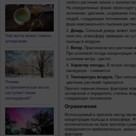
любого растения связно с количество
На определенных фазах происходят 
зеленение, цветение, созревание пл
людей, страдающих поллинозом, явля
фаза максимального пыления растен
Дождь.
Сильный дождь может полн
Чай матча может помочь
очистить атмосферу примерно на су
аллергикам
пыльцы в воздухе.
Ветер.
Практически все растения-
При штилевой погоде концентрация 
усилении ветра - растет.
Характер погоды.
В ясную погоду
пасмурную - снижается.
Температура воздуха.
При сильно
Почему
цветение растений тормозится.
астрономическая весна
Прогноз перечисленных факторов позв
наступает позже
аллергенов и определить степень воз
календарной?
страдающих поллинозом.
Ограничения
Используемый в прогнозе метод явля
концентрации пыльцы в атмосфере. Ф
исключительно на базе прогноза сум
определяется приблизительно, реальн
факторов: