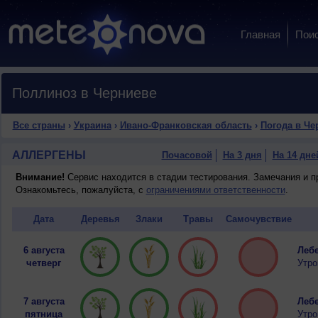
Главная
Пои
Поллиноз в Черниеве
Все страны
›
Украина
›
Ивано-Франковская область
›
Погода в Че
АЛЛЕРГЕНЫ
Почасовой
На 3 дня
На 14 дне
Внимание!
Сервис находится в стадии тестирования. Замечания и 
Ознакомьтесь, пожалуйста, с
ограничениями ответственности
.
Дата
Деревья
Злаки
Травы
Самочувствие
6 августа
Лебе
четверг
Утро
7 августа
Лебе
пятница
Утро