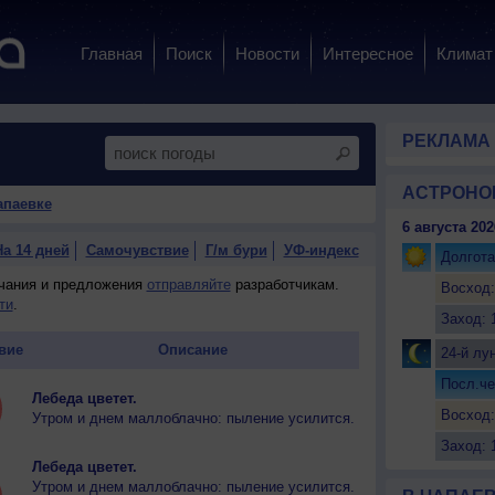
Главная
Поиск
Новости
Интересное
Климат
РЕКЛАМА
АСТРОНО
апаевке
6 августа 202
На 14 дней
Самочувствие
Г/м бури
УФ-индекс
Долгота
ечания и предложения
отправляйте
разработчикам.
Восход:
ти
.
Заход: 
вие
Описание
24-й лу
Посл.че
Лебеда цветет.
Восход:
Утром и днем маллоблачно: пыление усилится.
Заход: 
Лебеда цветет.
Утром и днем маллоблачно: пыление усилится.