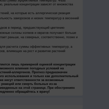
гноза суммы эффективных температур. Фаза
о, реальные концентрации зависят от множества
тений, на которые есть аллергическая реакция
льность заморозков и низких температур в весенний
адков в период, предшествующий цветению
 южные склоны холмов и оврагов получают больше
упает раньше, на северных, соответственно, позже и
 для расчета суммы эффективных температур, а
ров, влияющих на рост и развитие растений
ляется лишь примерной оценкой концентрации
зможного влияния погодных условий на
стений-аллергенов. Прогноз предназначен
ого использования и только как дополнительный
не несут ответственности за возможные
 реакций или смерть больных из-за
иведенных на этой странице. При обострениях
медленно обращайтесь к врачу!