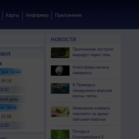
Карты
Информер
Приложения
НОВОСТИ
Приложение построит
МИЯ
маршрут через тень
6
Атмосфера начала
 дня: 14:44
замерзать
 04:18
В Приморье
19:02
обнаружены морские
волны тепла
нный день
тв. 06/08
Изменение климата
повлияло на ареал
 21:59
обитания бабочек
13:20
Погода в
Екатеринбурге 6