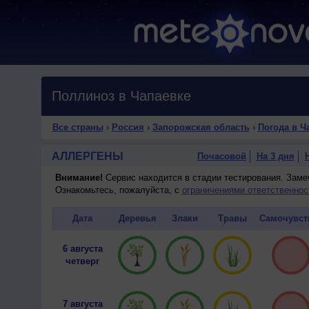
Поллиноз в Чапаевке
Все страны
›
Россия
›
Запорожская область
›
Погода в Ч
АЛЛЕРГЕНЫ
Почасовой
На 3 дня
Внимание!
Сервис находится в стадии тестирования. Зам
Ознакомьтесь, пожалуйста, с
ограничениями ответственнос
Дата
Деревья
Злаки
Травы
Самочувст
6 августа
четверг
7 августа