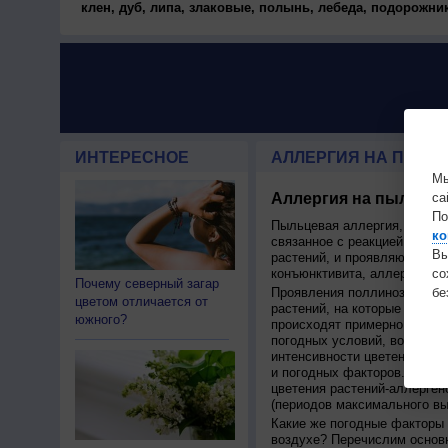
клен, дуб, липа, злаковые, полынь, лебеда, подорожник
ИНТЕРЕСНОЕ
АЛЛЕРГИЯ НА ПЫЛЬЦ
Мы
са
Аллергия на пыльцу,
По
Пыльцевая аллергия, или по
ко
связанное с реакцией иммун
Вы
растений, и проявляющаяся 
с
конъюнктивита, аллергическ
Почему северный загар
бе
Проявления поллиноза строг
цветом отличается от
растений, на которые у чело
южного?
происходят примерно в одно 
погодных условий, возможно 
интенсивности цветения на с
и погодных факторов. Поэто
цветения растений-аллерген
(периодов максимального в
Какие же погодные факторы 
воздухе? Перечислим основн