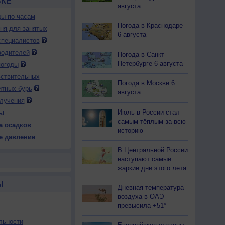
ВКЕ
августа
ды по часам
Погода в Краснодаре
дня для занятых
6 августа
специалистов
водителей
Погода в Санкт-
Петербурге 6 августа
погоды
вствительных
Погода в Москве 6
итных бурь
августа
лучения
Июль в России стал
ы
самым тёплым за всю
а осадков
историю
е давление
В Центральной России
наступают самые
жаркие дни этого лета
Ы
Дневная температура
воздуха в ОАЭ
превысила +51°
льности