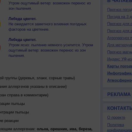
В ЧАПАЕ
Утром ощутимый ветер: возможен перенос из
зон пыления.
Прогноз пого
Погода на 3 
Лебеда цветет.
Прогноз для 
Не ожидается заметного влияния погодных
факторов на цветение.
Прогноз для 
Агропрогноз 
Лебеда цветет.
Утром ясно: пыление немного усилится. Утром
Для метеочу
ощутимый ветер: возможен перенос из зон
Прогноз магн
пыления.
Индекс УФ-из
Карты погод
Инфографик
 группы (деревья, злаки, сорные травы)
Атмосферно
ния аллергенов указаны в описании)
РЕКЛАМА
зан справа в комментарии)
трации пыльцы
КОНТАКТ
ентрации пыльцы
О проекте
ие реакции
Политика
дующим аллергенам:
ольха, орешник, ива, береза,
конфиденциа