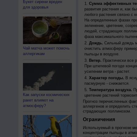
Букет сирени вреден
Сумма эффективных те
для здоровья
развития растения и, как б
любого растения связно с к
На определенных фазах про
зеленение, цветение, созр
людей, страдающих поллино
фаза максимального пылени
Дождь.
Сильный дождь м
Чай матча может помочь
очистить атмосферу пример
аллергикам
пыльцы в воздухе.
Ветер.
Практически все р
При штилевой погоде конце
усилении ветра - растет.
Характер погоды.
В ясну
пасмурную - снижается.
Температура воздуха.
Пр
Как запуски космических
цветение растений тормозит
ракет влияют на
Прогноз перечисленных факт
атмосферу?
аллергенов и определить ст
страдающих поллинозом.
Ограничения
Используемый в прогнозе м
концентрации пыльцы в атм