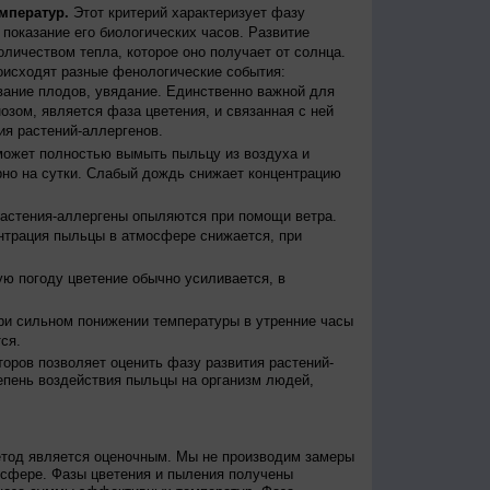
мператур.
Этот критерий характеризует фазу
ы показание его биологических часов. Развитие
оличеством тепла, которое оно получает от солнца.
исходят разные фенологические события:
евание плодов, увядание. Единственно важной для
зом, является фаза цветения, и связанная с ней
я растений-аллергенов.
ожет полностью вымыть пыльцу из воздуха и
но на сутки. Слабый дождь снижает концентрацию
астения-аллергены опыляются при помощи ветра.
нтрация пыльцы в атмосфере снижается, при
ю погоду цветение обычно усиливается, в
и сильном понижении температуры в утренние часы
ся.
оров позволяет оценить фазу развития растений-
епень воздействия пыльцы на организм людей,
етод является оценочным. Мы не производим замеры
осфере. Фазы цветения и пыления получены