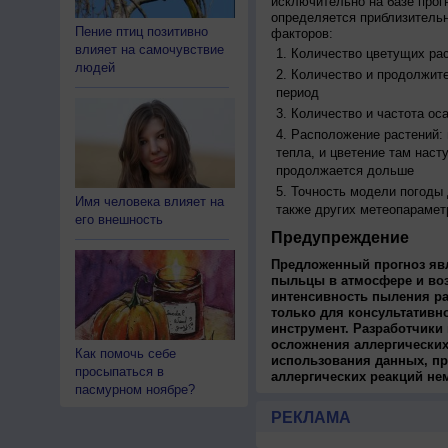
исключительно на базе про
определяется приблизительн
Пение птиц позитивно
факторов:
влияет на самочувствие
Количество цветущих рас
людей
Количество и продолжите
период
Количество и частота ос
Расположение растений:
тепла, и цветение там наст
продолжается дольше
Точность модели погоды
Имя человека влияет на
также других метеопарамет
его внешность
Предупреждение
Предложенный прогноз яв
пыльцы в атмосфере и во
интенсивность пыления ра
только для консультативн
инструмент. Разработчики 
осложнения аллергических
Как помочь себе
использования данных, пр
просыпаться в
аллергических реакций не
пасмурном ноябре?
РЕКЛАМА