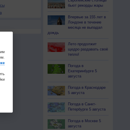
Европейские столицы
бьют рекорды жары
осы
а
Впервые за 155 лет в
Лондоне в течение
месяца не выпадал
дождь
Лето продолжит
щедро раздавать своё
шим
тепло!
ем.
ике
Погода в
Екатеринбурге 5
ить
августа
ки
Погода в Краснодаре
5 августа
Погода в Санкт-
Петербурге 5 августа
Погода в Москве 5
августа