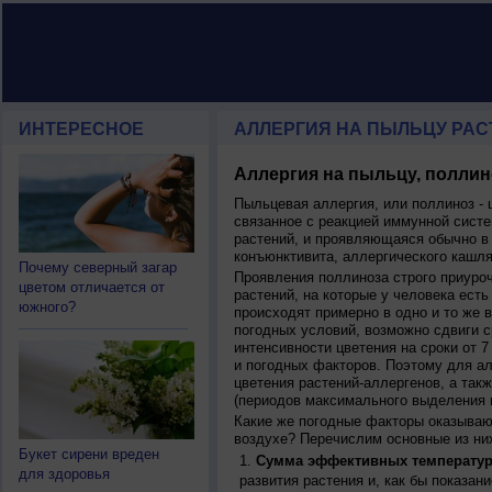
ИНТЕРЕСНОЕ
АЛЛЕРГИЯ НА ПЫЛЬЦУ РАСТ
Аллергия на пыльцу, поллин
Пыльцевая аллергия, или поллиноз - 
связанное с реакцией иммунной систе
растений, и проявляющаяся обычно в
конъюнктивита, аллергического кашля
Почему северный загар
Проявления поллиноза строго приуро
цветом отличается от
растений, на которые у человека есть
южного?
происходят примерно в одно и то же в
погодных условий, возможно сдвиги ср
интенсивности цветения на сроки от 7
и погодных факторов. Поэтому для ал
цветения растений-аллергенов, а так
(периодов максимального выделения 
Какие же погодные факторы оказываю
воздухе? Перечислим основные из ни
Букет сирени вреден
Сумма эффективных температур
для здоровья
развития растения и, как бы показан