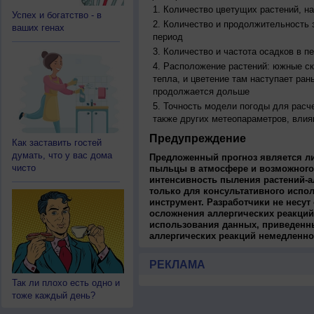
Количество цветущих растений, на
Успех и богатство - в
Количество и продолжительность з
ваших генах
период
Количество и частота осадков в 
Расположение растений: южные ск
тепла, и цветение там наступает ран
продолжается дольше
Точность модели погоды для расч
также других метеопараметров, влия
Предупреждение
Как заставить гостей
думать, что у вас дома
Предложенный прогноз является л
чисто
пыльцы в атмосфере и возможного
интенсивность пыления растений-а
только для консультативного испо
инструмент. Разработчики не несут
осложнения аллергических реакций
использования данных, приведенны
аллергических реакций немедленно
РЕКЛАМА
Так ли плохо есть одно и
тоже каждый день?