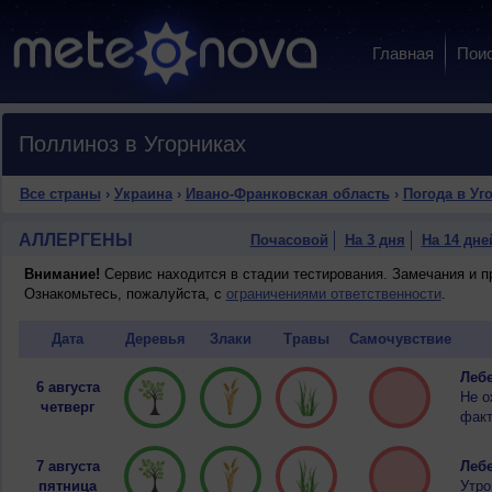
Главная
Пои
Поллиноз в Угорниках
Все страны
›
Украина
›
Ивано-Франковская область
›
Погода в Уг
АЛЛЕРГЕНЫ
Почасовой
На 3 дня
На 14 дне
Внимание!
Сервис находится в стадии тестирования. Замечания и 
Ознакомьтесь, пожалуйста, с
ограничениями ответственности
.
Дата
Деревья
Злаки
Травы
Самочувствие
Лебе
6 августа
Не о
четверг
факт
7 августа
Лебе
пятница
Утро