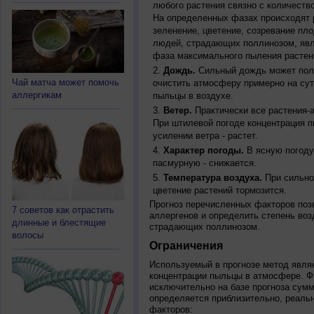
любого растения связно с количество
На определенных фазах происходят 
зеленение, цветение, созревание пл
людей, страдающих поллинозом, явля
фаза максимального пыления растен
Дождь.
Сильный дождь может полн
Чай матча может помочь
очистить атмосферу примерно на су
аллергикам
пыльцы в воздухе.
Ветер.
Практически все растения-
При штилевой погоде концентрация 
усилении ветра - растет.
Характер погоды.
В ясную погоду
пасмурную - снижается.
Температура воздуха.
При сильно
цветение растений тормозится.
Прогноз перечисленных факторов позв
7 советов как отрастить
аллергенов и определить степень воз
длинные и блестящие
страдающих поллинозом.
волосы
Ограничения
Используемый в прогнозе метод явля
концентрации пыльцы в атмосфере. Ф
исключительно на базе прогноза сум
определяется приблизительно, реальн
факторов: