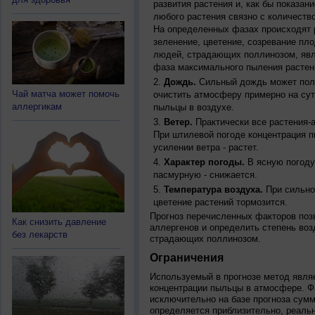
развития растения и, как бы показан
любого растения связно с количество
На определенных фазах происходят 
зеленение, цветение, созревание пл
людей, страдающих поллинозом, явля
фаза максимального пыления растен
Дождь.
Сильный дождь может полн
Чай матча может помочь
очистить атмосферу примерно на су
аллергикам
пыльцы в воздухе.
Ветер.
Практически все растения-
При штилевой погоде концентрация 
усилении ветра - растет.
Характер погоды.
В ясную погоду
пасмурную - снижается.
Температура воздуха.
При сильно
цветение растений тормозится.
Прогноз перечисленных факторов позв
Как снизить давление
аллергенов и определить степень воз
без лекарств
страдающих поллинозом.
Ограничения
Используемый в прогнозе метод явля
концентрации пыльцы в атмосфере. Ф
исключительно на базе прогноза сум
определяется приблизительно, реальн