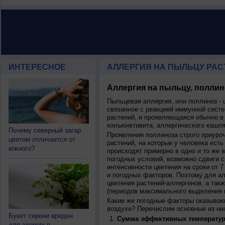
ИНТЕРЕСНОЕ
АЛЛЕРГИЯ НА ПЫЛЬЦУ РАСТ
Аллергия на пыльцу, поллин
Пыльцевая аллергия, или поллиноз - 
связанное с реакцией иммунной систе
растений, и проявляющаяся обычно в
конъюнктивита, аллергического кашля
Почему северный загар
Проявления поллиноза строго приуро
цветом отличается от
растений, на которые у человека есть
южного?
происходят примерно в одно и то же в
погодных условий, возможно сдвиги ср
интенсивности цветения на сроки от 7
и погодных факторов. Поэтому для ал
цветения растений-аллергенов, а так
(периодов максимального выделения 
Какие же погодные факторы оказываю
воздухе? Перечислим основные из ни
Букет сирени вреден
Сумма эффективных температур
для здоровья