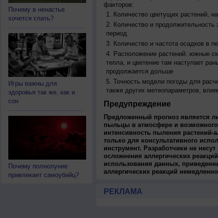
факторов:
Почему в ненастье
Количество цветущих растений, на
хочется спать?
Количество и продолжительность з
период
Количество и частота осадков в 
Расположение растений: южные ск
тепла, и цветение там наступает ран
продолжается дольше
Точность модели погоды для расч
Игры важны для
также других метеопараметров, влия
здоровья так же, как и
сон
Предупреждение
Предложенный прогноз является л
пыльцы в атмосфере и возможного
интенсивность пыления растений-а
только для консультативного испо
инструмент. Разработчики не несут
осложнения аллергических реакций
использования данных, приведенны
Почему полнолуние
аллергических реакций немедленно
привлекает самоубийц?
РЕКЛАМА