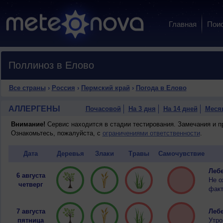
Главная
Пои
Поллиноз в Елово
Все страны
›
Россия
›
Пермский край
›
Погода в Елово
АЛЛЕРГЕНЫ
Почасовой
На 3 дня
На 14 дней
Меся
Внимание!
Сервис находится в стадии тестирования. Замечания и 
Ознакомьтесь, пожалуйста, с
ограничениями ответственности
.
Дата
Деревья
Злаки
Травы
Самочувствие
Лебе
6 августа
Не о
четверг
факт
7 августа
Лебе
пятница
Утро