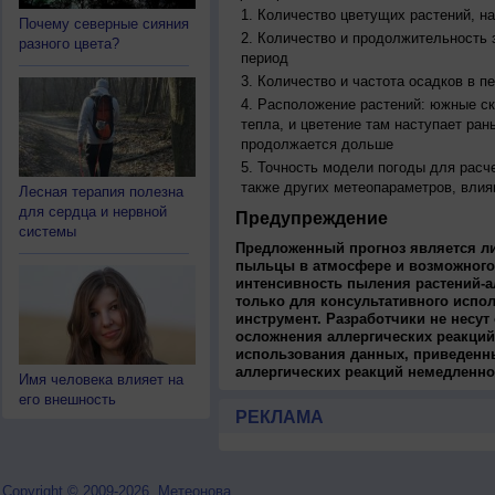
Количество цветущих растений, на
Почему северные сияния
Количество и продолжительность з
разного цвета?
период
Количество и частота осадков в 
Расположение растений: южные ск
тепла, и цветение там наступает ран
продолжается дольше
Точность модели погоды для расч
также других метеопараметров, влия
Лесная терапия полезна
для сердца и нервной
Предупреждение
системы
Предложенный прогноз является л
пыльцы в атмосфере и возможного
интенсивность пыления растений-а
только для консультативного испо
инструмент. Разработчики не несут
осложнения аллергических реакций
использования данных, приведенны
аллергических реакций немедленно
Имя человека влияет на
его внешность
РЕКЛАМА
Copyright © 2009-2026, Метеонова