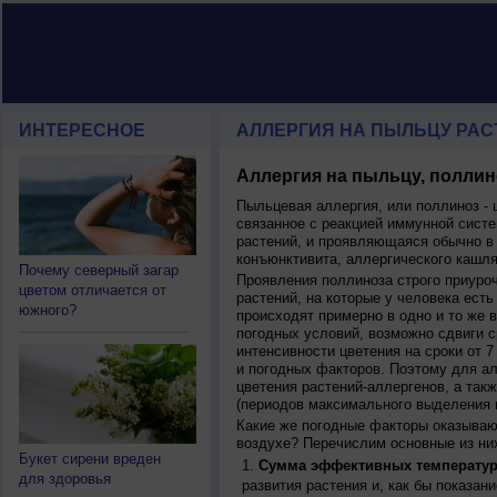
ИНТЕРЕСНОЕ
АЛЛЕРГИЯ НА ПЫЛЬЦУ РАСТ
Аллергия на пыльцу, поллин
Пыльцевая аллергия, или поллиноз - 
связанное с реакцией иммунной систе
растений, и проявляющаяся обычно в
конъюнктивита, аллергического кашля
Почему северный загар
Проявления поллиноза строго приуро
цветом отличается от
растений, на которые у человека есть
южного?
происходят примерно в одно и то же в
погодных условий, возможно сдвиги ср
интенсивности цветения на сроки от 7
и погодных факторов. Поэтому для ал
цветения растений-аллергенов, а так
(периодов максимального выделения 
Какие же погодные факторы оказываю
воздухе? Перечислим основные из ни
Букет сирени вреден
Сумма эффективных температур
для здоровья
развития растения и, как бы показан