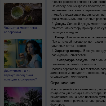
любого растения связно с количество
На определенных фазах происходят 
зеленение, цветение, созревание пл
людей, страдающих поллинозом, явля
фаза максимального пыления растен
Дождь.
Сильный дождь может полн
Чай матча может помочь
очистить атмосферу примерно на су
аллергикам
пыльцы в воздухе.
Ветер.
Практически все растения-
При штилевой погоде концентрация 
усилении ветра - растет.
Характер погоды.
В ясную погоду
пасмурную - снижается.
Температура воздуха.
При сильно
цветение растений тормозится.
Прогноз перечисленных факторов позв
Действительно ли
аллергенов и определить степень воз
перекус перед сном
страдающих поллинозом.
приводит к ожирению?
Ограничения
Используемый в прогнозе метод явля
концентрации пыльцы в атмосфере. Ф
исключительно на базе прогноза сум
определяется приблизительно, реальн
факторов: