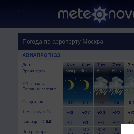
Погода по аэропорту Москва
АВИАПРОГНОЗ
Дата
6 чт
6 чт
7 пт
7 пт
7 п
Вечер
Вечер
Ночь
Ночь
Утр
Время суток
Облачность
Погодные явления
Осадки, мм
0.0
0.1
0.8
0.5
0.
Температура °C
+30
+27
+24
+23
+2
Комфорт,°C
+31
+28
+24
+22
+2
З
Ю-З
Ю-З
З
Ю-
Ветер, метр/с