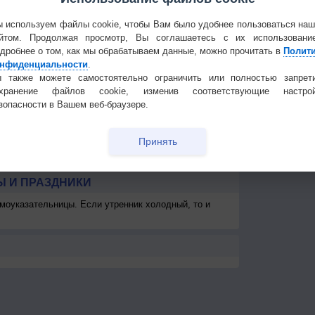
5
3-6
3-6
3-6
5-9
3-6
2-5
3-6
3-6
3
Частые вопр
<7
<7
7
7
8
<7
<7
<7
Гостевая книг
 используем файлы cookie, чтобы Вам было удобнее пользоваться на
км
>10 км
>10 км
>10 км
>10 км
>10 км
>10 км
>10 км
>10 км
>1
йтом. Продолжая просмотр, Вы соглашаетесь с их использовани
дробнее о том, как мы обрабатываем данные, можно прочитать в
Полит
-
-
> 1 км
-
> 1 км
> 1 км
> 1 км
400
4
нфиденциальности
.
 также можете самостоятельно ограничить или полностью запрет
охранение файлов cookie, изменив соответствующие настрой
зопасности в Вашем веб-браузере.
Принять
 И ПРАЗДНИКИ
моуказательницы. Если утренник холодный, то и