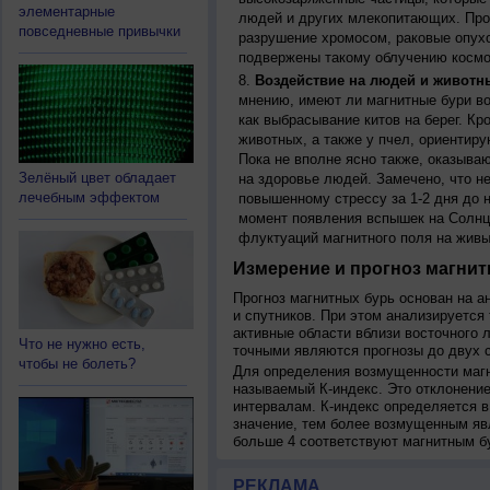
элементарные
людей и других млекопитающих. Прон
повседневные привычки
разрушение хромосом, раковые опух
подвержены такому облучению космо
Воздействие на людей и животн
мнению, имеют ли магнитные бури во
как выбрасывание китов на берег. К
животных, а также у пчел, ориентир
Пока не вполне ясно также, оказыва
Зелёный цвет обладает
на здоровье людей. Замечено, что 
лечебным эффектом
повышенному стрессу за 1-2 дня до н
момент появления вспышек на Солнц
флуктуаций магнитного поля на живы
Измерение и прогноз магнит
Прогноз магнитных бурь основан на а
и спутников. При этом анализируется
активные области вблизи восточного 
Что не нужно есть,
точными являются прогнозы до двух с
чтобы не болеть?
Для определения возмущенности магн
называемый К-индекс. Это отклонение
интервалам. К-индекс определяется в
значение, тем более возмущенным яв
больше 4 соответствуют магнитным б
РЕКЛАМА