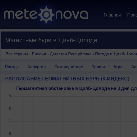
Главная
Пои
Магнитные бури в Цияб-Цолоде
Все страны
›
Россия
›
Дагестан Республика
›
Погода в Цияб-Цоло
Погода
Аллергия
Самочувствие
Профи
Агро
Ав
РАСПИСАНИЕ ГЕОМАГНИТНЫХ БУРЬ (К-ИНДЕКС)
Геомагнитная обстановка в Цияб-Цолоде на 3 дня 