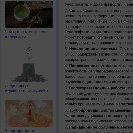
электросетях и даже приводить к ве
Связь.
Средства связи, испрльзую
используют ионосферу для передачи
расстояния. Магнитные бури в ионос
географических широтах, особенно, 
Чай матча может помочь
Телеграфные линии также подвержен
аллергикам
может повредить спутники связи, чт
телевидение, телефонию и интернет.
Навигационные системы.
Спутник
GPS, подвержены воздействию магни
распространения радиоволн в атмос
Повреждение спутников.
Магнитн
поверхности от ультрафиолетового и
более, горячие течения способны из
спуников и даже вывести их из строя
Люди смогут
Геологоразведочные работы.
Маг
отращивать конечности
геологами для изучения подземных г
обнаруживаются нефть, газ и залежи
только при невозмущенном магнитно
Трубопроводы.
Быстро меняющиес
магнитноиндуцированные токи в труб
расхода воды и усилению коррозии т
Радиационное облучение.
Интенс
Залог долголетия —
высокозаряженные частицы, которые