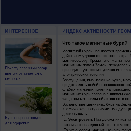
ИНТЕРЕСНОЕ
ИНДЕКС АКТИВНОСТИ ГЕОМ
Что такое магнитные бури?
Магнитной бурей называется времен
действием ударов солнечного ветра. 
магнитосферу. Кроме того, магнитное
магнитным полем Земли, передавая ча
Почему северный загар
приводит к ускорению движения плаз
цветом отличается от
электрических течений.
южного?
Возмущения, вызывающие бурю, могут
представлять собой высокоскоростной
слабых магниных полей на поверхнос
магнитных бурь связана с циклом сол
чаще при максиальной активности сол
Воздействие магнитных бурь на Земл
Космическая погода иммет следующи
деятельность:
Букет сирени вреден
Электросети.
При движении магнит
для здоровья
возникает наведенный ток, что может
Таким образом, магнитные бури могу