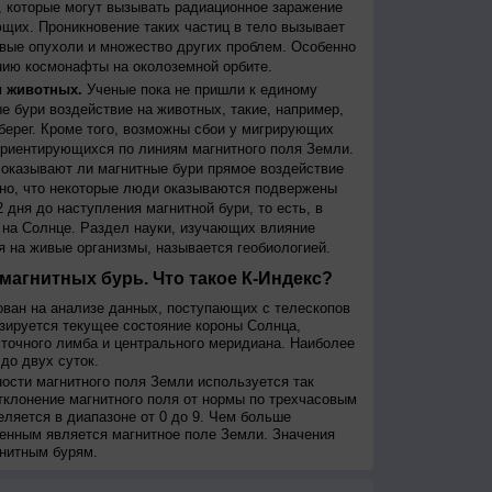
 которые могут вызывать радиационное заражение
щих. Проникновение таких частиц в тело вызывает
вые опухоли и множество других проблем. Особенно
ию космонафты на околоземной орбите.
и животных.
Ученые пока не пришли к единому
е бури воздействие на животных, такие, например,
берег. Кроме того, возможны сбои у мигрирующих
 ориентирующихся по линиям магнитного поля Земли.
, оказывают ли магнитные бури прямое воздействие
но, что некоторые люди оказываются подвержены
 дня до наступления магнитной бури, то есть, в
на Солнце. Раздел науки, изучающих влияние
я на живые организмы, называется геобиологией.
магнитных бурь. Что такое К-Индекс?
ован на анализе данных, поступающих с телескопов
изируется текущее состояние короны Солнца,
сточного лимба и центрального меридиана. Наиболее
до двух суток.
сти магнитного поля Земли используется так
тклонение магнитного поля от нормы по трехчасовым
еляется в диапазоне от 0 до 9. Чем больше
енным является магнитное поле Земли. Значения
нитным бурям.