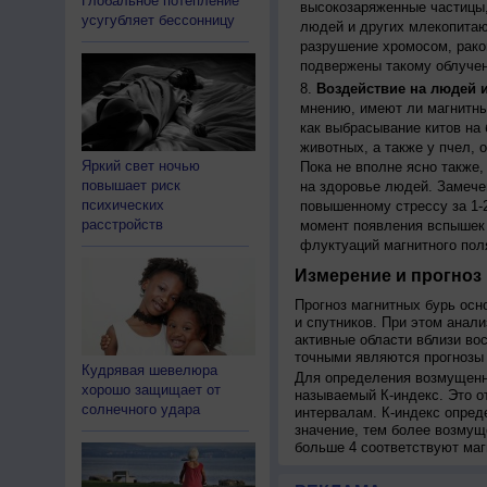
Глобальное потепление
высокозаряженные частицы,
усугубляет бессонницу
людей и других млекопитаю
разрушение хромосом, рако
подвержены такому облучен
Воздействие на людей 
мнению, имеют ли магнитны
как выбрасывание китов на 
животных, а также у пчел,
Яркий свет ночью
Пока не вполне ясно также
повышает риск
на здоровье людей. Замече
психических
повышенному стрессу за 1-2
расстройств
момент появления вспышек 
флуктуаций магнитного пол
Измерение и прогноз 
Прогноз магнитных бурь осн
и спутников. При этом анал
активные области вблизи во
точными являются прогнозы 
Кудрявая шевелюра
Для определения возмущенно
хорошо защищает от
называемый К-индекс. Это о
солнечного удара
интервалам. К-индекс опред
значение, тем более возмущ
больше 4 соответствуют маг