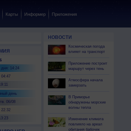
Карты
Информер
Приложения
НОВОСТИ
Космическая погода
МИЯ
влияет на транспорт
6
Приложение построит
 дня: 14:24
маршрут через тень
 04:47
Атмосфера начала
19:11
замерзать
нный день
В Приморье
тв. 06/08
обнаружены морские
волны тепла
 22:32
13:23
Изменение климата
повлияло на ареал
обитания бабочек