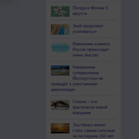
Погода в Москве 5
августа
Зной продолжит
усиливаться
Изменение климата
России происходит
очень быстро
Извержение
супервулкана
Йеллоустоун не
приведёт к уничтожению
цивилизации
Слизни – это
фактически новый
борщевик
Эль-Ниньо может
стать самым сильным
за последние 150 лет