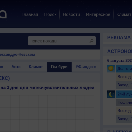
Главная
Поиск
Новости
Интересное
Климат
РЕКЛАМА
АСТРОНО
лександро-Невском
6 августа 202
ро
Авто
Климат
Г/м бури
УФ-индекс
Долгота
Восход:
ЕКС)
Заход: 
 на 3 дня для метеочувствительных людей
24-й лу
Посл.че
Восход:
Заход: 