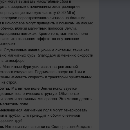
бури могут вызывать масштабные сбои в
дить к веерным отключениям электроэнергии.
испрльзующие высокую частоту (3-30 МГц)
передачи переотраженного сигнала на большие
и в ионосфере могут приводить к помехам на любых
собенно, вблизи магнитных полюсов Земли.
одвержены помехам. Кроме того, магнитное поле
вязи, что оказывает эффект на спутниковое
интернет.
ы.
Спутниковые навигационные системы, такие как
ию магнитных бурь, благодаря изменению скорости
 в атмосфере.
.
Магнитные бури усиливают нагрев земной
етового излучения. Поднимаясь вверх на 1 км и
собны изменить скорость и траектории орбитальных
 из строя.
боты.
Магнитное поле Земли используется
дземных геологических структур. Обычно так
 и залежи различных минералов. Это можно делать
магнитном поле.
меняющиеся магнитные поля могут генерировать
и в трубах. Это приводит к сбоям счетчиков
оррозии труб.
е.
Интенсивные вспышки на Солнце высвобождают