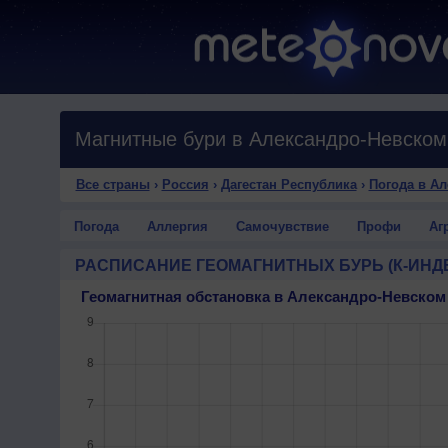
Магнитные бури в Александро-Невском
Все страны
›
Россия
›
Дагестан Республика
›
Погода в А
Погода
Аллергия
Самочувствие
Профи
Аг
РАСПИСАНИЕ ГЕОМАГНИТНЫХ БУРЬ (К-ИНД
Геомагнитная обстановка в Александро-Невском