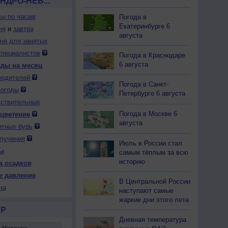
НДРО-НЕВ...
ды по часам
Погода в
Екатеринбурге 6
ня
и
завтра
августа
дня для занятых
специалистов
Погода в Краснодаре
6 августа
оды на месяц
водителей
Погода в Санкт-
погоды
Петербурге 6 августа
вствительных
Погода в Москве 6
 цветение
августа
итных бурь
лучения
Июль в России стал
ы
самым тёплым за всю
историю
а осадков
е давление
В Центральной России
на
наступают самые
жаркие дни этого лета
Р
Дневная температура