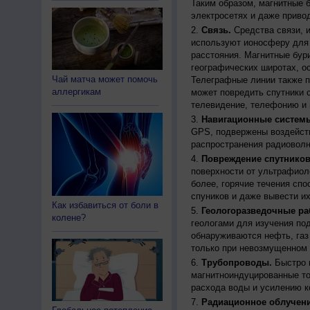
Таким образом, магнитные 
электросетях и даже приво
Связь.
Средства связи, 
используют ионосферу для 
расстояния. Магнитные бур
географических широтах, о
Чай матча может помочь
Телеграфные линии также п
аллергикам
может повредить спутники с
телевидение, телефонию и 
Навигационные систем
GPS, подвержены воздейств
распространения радиоволн
Повреждение спутников
поверхности от ультрафиол
более, горячие течения спо
спуников и даже вывести их
Как избавиться от боли в
Геологоразведочные ра
колене?
геологами для изучения по
обнаруживаются нефть, газ
только при невозмущенном 
Трубопроводы.
Быстро 
магнитноиндуцированные ток
расхода воды и усилению к
Радиационное облучени