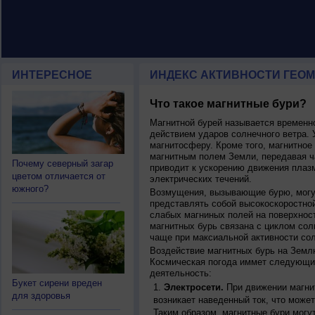
ИНТЕРЕСНОЕ
ИНДЕКС АКТИВНОСТИ ГЕОМ
Что такое магнитные бури?
Магнитной бурей называется времен
действием ударов солнечного ветра. 
магнитосферу. Кроме того, магнитное
магнитным полем Земли, передавая ча
Почему северный загар
приводит к ускорению движения плаз
цветом отличается от
электрических течений.
южного?
Возмущения, вызывающие бурю, могут
представлять собой высокоскоростной
слабых магниных полей на поверхнос
магнитных бурь связана с циклом сол
чаще при максиальной активности сол
Воздействие магнитных бурь на Земл
Космическая погода иммет следующи
деятельность:
Букет сирени вреден
Электросети.
При движении магнит
для здоровья
возникает наведенный ток, что может
Таким образом, магнитные бури могу