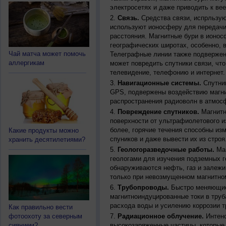
электросетях и даже приводить к ве
Связь.
Средства связи, испрльзую
используют ионосферу для передачи
расстояния. Магнитные бури в ионос
географических широтах, особенно, 
Чай матча может помочь
Телеграфные линии также подвержен
аллергикам
может повредить спутники связи, чт
телевидение, телефонию и интернет.
Навигационные системы.
Спутник
GPS, подвержены воздействию магни
распространения радиоволн в атмос
Повреждение спутников.
Магнитн
поверхности от ультрафиолетового и
более, горячие течения способны из
Какие продукты можно
спуников и даже вывести их из строя
хранить десятилетиями?
Геологоразведочные работы.
Маг
геологами для изучения подземных г
обнаруживаются нефть, газ и залежи
только при невозмущенном магнитно
Трубопроводы.
Быстро меняющиес
магнитноиндуцированные токи в труб
расхода воды и усилению коррозии т
Как правильно вести
фотоохоту за северным
Радиационное облучение.
Интенс
сиянием?
высокозаряженные частицы, которые