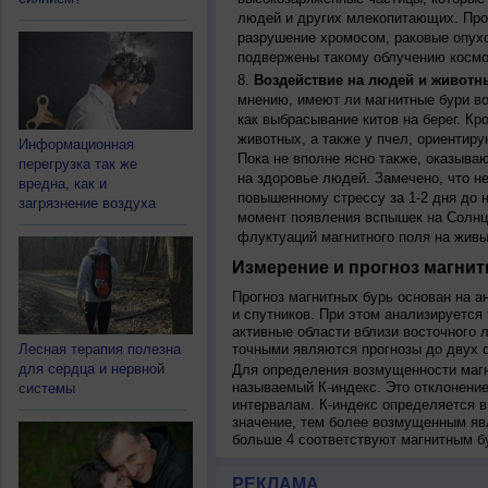
людей и других млекопитающих. Прон
разрушение хромосом, раковые опух
подвержены такому облучению космо
Воздействие на людей и животн
мнению, имеют ли магнитные бури во
как выбрасывание китов на берег. К
животных, а также у пчел, ориентир
Информационная
Пока не вполне ясно также, оказыва
перегрузка так же
на здоровье людей. Замечено, что 
вредна, как и
повышенному стрессу за 1-2 дня до н
загрязнение воздуха
момент появления вспышек на Солнц
флуктуаций магнитного поля на живы
Измерение и прогноз магнит
Прогноз магнитных бурь основан на а
и спутников. При этом анализируется
активные области вблизи восточного 
Лесная терапия полезна
точными являются прогнозы до двух с
для сердца и нервной
Для определения возмущенности магн
называемый К-индекс. Это отклонение
системы
интервалам. К-индекс определяется в
значение, тем более возмущенным яв
больше 4 соответствуют магнитным б
РЕКЛАМА