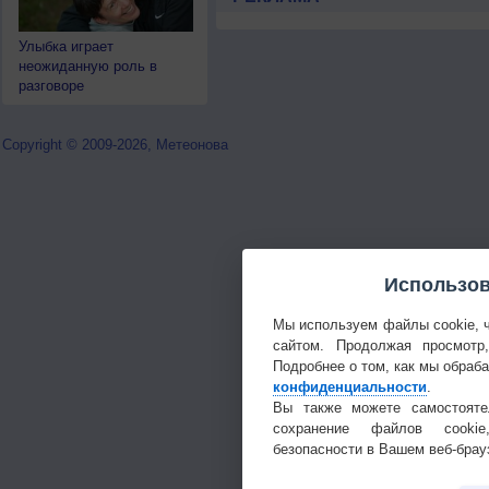
Улыбка играет
неожиданную роль в
разговоре
Copyright © 2009-2026, Метеонова
Использов
Мы используем файлы cookie, 
сайтом. Продолжая просмотр
Подробнее о том, как мы обраб
конфиденциальности
.
Вы также можете самостояте
сохранение файлов cookie
безопасности в Вашем веб-брау