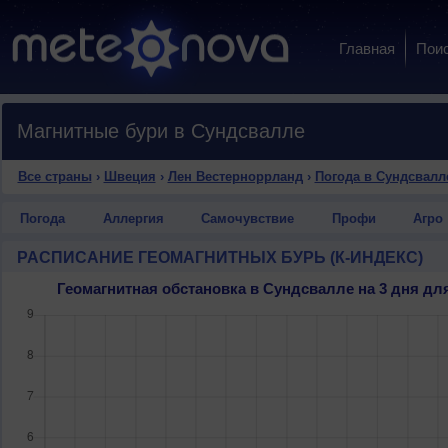
Главная
Пои
Магнитные бури в Сундсвалле
Все страны
›
Швеция
›
Лен Вестерноррланд
›
Погода в Сундсвалл
Погода
Аллергия
Самочувствие
Профи
Агро
РАСПИСАНИЕ ГЕОМАГНИТНЫХ БУРЬ (К-ИНДЕКС)
Геомагнитная обстановка в Сундсвалле на 3 дня д