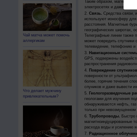
Таким образом, магнитные 
электросетях и даже приво
Связь.
Средства связи, 
используют ионосферу для 
расстояния. Магнитные бур
географических широтах, о
Чай матча может помочь
Телеграфные линии также п
аллергикам
может повредить спутники с
телевидение, телефонию и 
Навигационные систем
GPS, подвержены воздейств
распространения радиоволн
Повреждение спутников
поверхности от ультрафиол
более, горячие течения спо
спуников и даже вывести их
Что делает мужчину
Геологоразведочные ра
привлекательным?
геологами для изучения по
обнаруживаются нефть, газ
только при невозмущенном 
Трубопроводы.
Быстро 
магнитноиндуцированные ток
расхода воды и усилению к
Радиационное облучени