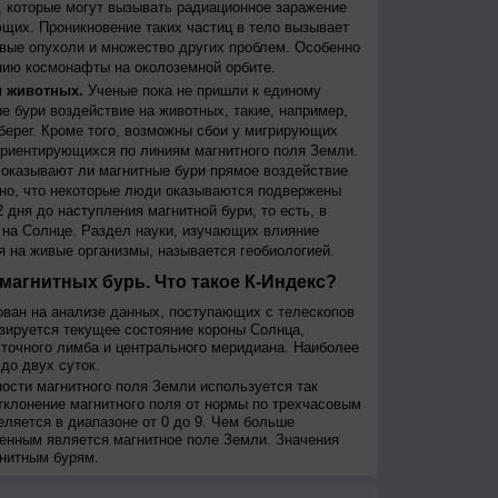
 которые могут вызывать радиационное заражение
щих. Проникновение таких частиц в тело вызывает
вые опухоли и множество других проблем. Особенно
ию космонафты на околоземной орбите.
и животных.
Ученые пока не пришли к единому
е бури воздействие на животных, такие, например,
берег. Кроме того, возможны сбои у мигрирующих
 ориентирующихся по линиям магнитного поля Земли.
, оказывают ли магнитные бури прямое воздействие
но, что некоторые люди оказываются подвержены
 дня до наступления магнитной бури, то есть, в
на Солнце. Раздел науки, изучающих влияние
я на живые организмы, называется геобиологией.
магнитных бурь. Что такое К-Индекс?
ован на анализе данных, поступающих с телескопов
изируется текущее состояние короны Солнца,
сточного лимба и центрального меридиана. Наиболее
до двух суток.
сти магнитного поля Земли используется так
тклонение магнитного поля от нормы по трехчасовым
еляется в диапазоне от 0 до 9. Чем больше
енным является магнитное поле Земли. Значения
нитным бурям.