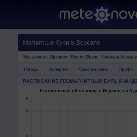
Магнитные бури в Версале
Все страны
›
Франция
›
Иль-де-Франс
›
Погода в Версале
Погода
Аллергия
Самочувствие
Профи
РАСПИСАНИЕ ГЕОМАГНИТНЫХ БУРЬ (К-ИНД
Геомагнитная обстановка в Версале на 3