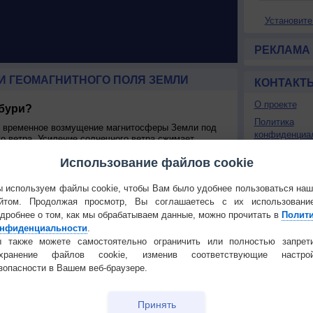
Установите
РЕКЛАМА
И ГЕОМАГНИТНОГО ПОЛЯ ЗЕМЛИ
КОНТАКТ
О проекте
 бури?
Политика
я временное возмущение магнитосферы Земли под
конфиденциа
о ветра. Усиление солнечного ветра сжимает
магнитное поле солнечного ветра взаимодействиует с
Частые вопр
Использование файлов cookie
едавая часть своей энергии в магнитосферу. Это
Гостевая книг
ения плазмы через магнитосферу и увеличению силы
 используем файлы cookie, чтобы Вам было удобнее пользоваться на
рю, могут быть причиной коронарного выброса или
РЕКЛАМА
йтом. Продолжая просмотр, Вы соглашаетесь с их использовани
коростной поток солнечного ветра из областей
дробнее о том, как мы обрабатываем данные, можно прочитать в
Полит
оверхности Солнца. Частота усилений и ослаблений
нфиденциальности
.
иклом солнечных пятен. Коронарные бури возникают
 также можете самостоятельно ограничить или полностью запрет
ности солнца, а потоковые - при минимамльной.
охранение файлов cookie, изменив соответствующие настрой
 на Землю называется космической погодой.
следующие воздейсвия на хозяйственную
зопасности в Вашем веб-браузере.
ии магнитного поля около проводника, в нем
что может приводить к перегрузкам в электросетях.
Принять