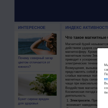
ИНТЕРЕСНОЕ
ИНДЕКС АКТИВНОСТ
Что такое магнитные
Магнитной бурей называетс
действием ударов солнечног
магнитосферу. Кроме того, 
магнитным полем Земли, пер
Почему северный загар
приводит к ускорению движ
цветом отличается от
электрических течений.
Мы
южного?
Возмущения, вызывающие бу
са
представлять собой высокос
По
слабых магниных полей на п
ко
магнитных бурь связана с ц
Вы
чаще при максиальной актив
с
Воздействие магнитных бурь
Космическая погода иммет 
бе
деятельность:
Букет сирени вреден
Электросети.
При движен
для здоровья
возникает наведенный ток, 