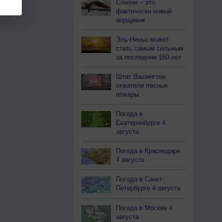
Слизни – это
фактически новый
борщевик
Эль-Ниньо может
стать самым сильным
за последние 150 лет
Штат Вашингтон
охватили лесные
пожары
Погода в
Екатеринбурге 4
августа
Погода в Краснодаре
4 августа
Погода в Санкт-
Петербурге 4 августа
Погода в Москве 4
августа