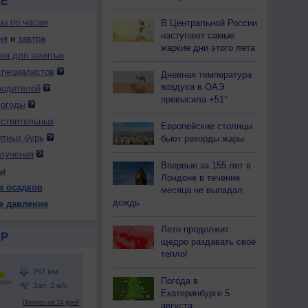
ЛЕ
ды по часам
В Центральной России
наступают самые
ня
и
завтра
жаркие дни этого лета
дня для занятых
специалистов
Дневная температура
воздуха в ОАЭ
водителей
превысила +51°
погоды
вствительных
Европейские столицы
итных бурь
бьют рекорды жары
лучения
Впервые за 155 лет в
ы
Лондоне в течение
а осадков
месяца не выпадал
дождь
е давление
Лето продолжит
Р
щедро раздавать своё
тепло!
Погода в
Екатеринбурге 5
августа