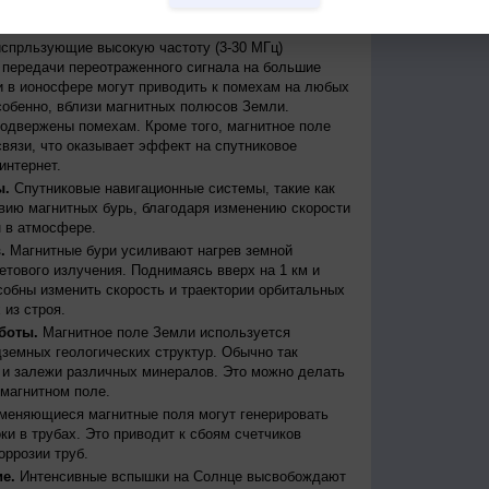
бури могут вызывать масштабные сбои в
дить к веерным отключениям электроэнергии.
испрльзующие высокую частоту (3-30 МГц)
передачи переотраженного сигнала на большие
и в ионосфере могут приводить к помехам на любых
собенно, вблизи магнитных полюсов Земли.
одвержены помехам. Кроме того, магнитное поле
вязи, что оказывает эффект на спутниковое
интернет.
ы.
Спутниковые навигационные системы, такие как
ию магнитных бурь, благодаря изменению скорости
 в атмосфере.
.
Магнитные бури усиливают нагрев земной
етового излучения. Поднимаясь вверх на 1 км и
собны изменить скорость и траектории орбитальных
 из строя.
боты.
Магнитное поле Земли используется
дземных геологических структур. Обычно так
 и залежи различных минералов. Это можно делать
магнитном поле.
меняющиеся магнитные поля могут генерировать
и в трубах. Это приводит к сбоям счетчиков
оррозии труб.
е.
Интенсивные вспышки на Солнце высвобождают