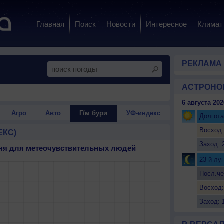
Главная
Поиск
Новости
Интересное
Климат
РЕКЛАМА
АСТРОНО
6 августа 202
Агро
Авто
Г/м бури
УФ-индекс
Долгота
Восход:
ЕКС)
Заход: 
 дня для метеочувствительных людей
23-й лу
Посл.че
Восход:
Заход: 