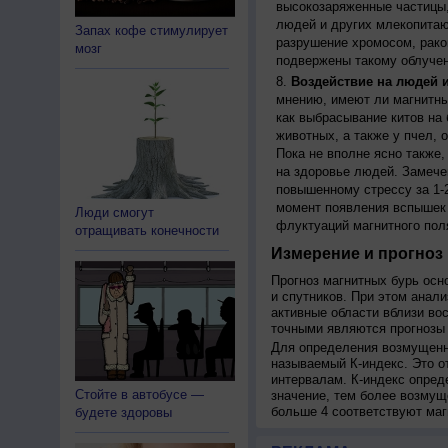
высокозаряженные частицы,
людей и других млекопитаю
Запах кофе стимулирует
разрушение хромосом, рако
мозг
подвержены такому облучен
Воздействие на людей 
мнению, имеют ли магнитны
как выбрасывание китов на 
животных, а также у пчел,
Пока не вполне ясно также
на здоровье людей. Замече
повышенному стрессу за 1-2
момент появления вспышек 
Люди смогут
флуктуаций магнитного пол
отращивать конечности
Измерение и прогноз 
Прогноз магнитных бурь осн
и спутников. При этом анал
активные области вблизи во
точными являются прогнозы 
Для определения возмущенно
называемый К-индекс. Это о
интервалам. К-индекс опред
Стойте в автобусе —
значение, тем более возмущ
больше 4 соответствуют маг
будете здоровы