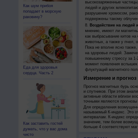
высокозаряженные частицы,
Как шум прибоя
людей и других млекопитаю
попадает в морскую
разрушение хромосом, рако
раковину?
подвержены такому облучен
Воздействие на людей 
мнению, имеют ли магнитны
как выбрасывание китов на 
животных, а также у пчел,
Пока не вполне ясно также
на здоровье людей. Замече
повышенному стрессу за 1-2
момент появления вспышек 
Еда для здоровья
флуктуаций магнитного пол
сердца. Часть 2
Измерение и прогноз 
Прогноз магнитных бурь осн
и спутников. При этом анал
активные области вблизи во
точными являются прогнозы 
Для определения возмущенно
называемый К-индекс. Это о
интервалам. К-индекс опред
значение, тем более возмущ
Как заставить гостей
больше 4 соответствуют маг
думать, что у вас дома
чисто