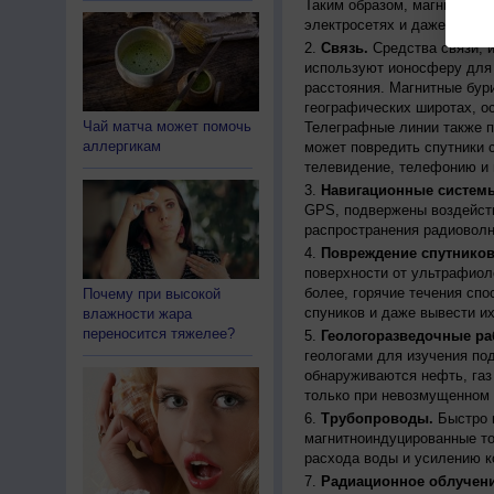
Таким образом, магнитные 
электросетях и даже приво
Связь.
Средства связи, 
используют ионосферу для 
расстояния. Магнитные бур
географических широтах, о
Чай матча может помочь
Телеграфные линии также п
аллергикам
может повредить спутники с
телевидение, телефонию и 
Навигационные систем
GPS, подвержены воздейств
распространения радиоволн
Повреждение спутников
поверхности от ультрафиол
более, горячие течения спо
Почему при высокой
спуников и даже вывести их
влажности жара
переносится тяжелее?
Геологоразведочные ра
геологами для изучения по
обнаруживаются нефть, газ
только при невозмущенном 
Трубопроводы.
Быстро 
магнитноиндуцированные ток
расхода воды и усилению к
Радиационное облучени