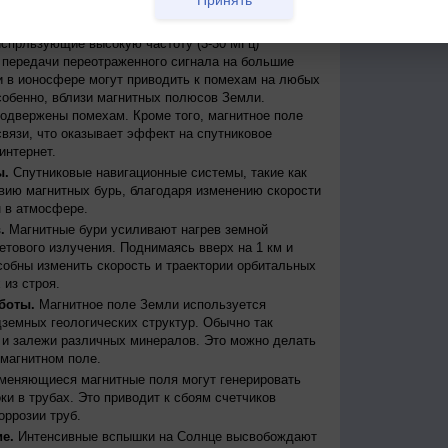
бури могут вызывать масштабные сбои в
дить к веерным отключениям электроэнергии.
испрльзующие высокую частоту (3-30 МГц)
передачи переотраженного сигнала на большие
и в ионосфере могут приводить к помехам на любых
собенно, вблизи магнитных полюсов Земли.
одвержены помехам. Кроме того, магнитное поле
вязи, что оказывает эффект на спутниковое
интернет.
ы.
Спутниковые навигационные системы, такие как
ию магнитных бурь, благодаря изменению скорости
 в атмосфере.
.
Магнитные бури усиливают нагрев земной
етового излучения. Поднимаясь вверх на 1 км и
собны изменить скорость и траектории орбитальных
 из строя.
боты.
Магнитное поле Земли используется
дземных геологических структур. Обычно так
 и залежи различных минералов. Это можно делать
магнитном поле.
меняющиеся магнитные поля могут генерировать
и в трубах. Это приводит к сбоям счетчиков
оррозии труб.
е.
Интенсивные вспышки на Солнце высвобождают