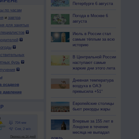
ОЙРЕНЕ
Петербурге 6 августа
ды по часам
Погода в Москве 6
ня
и
завтра
августа
дня для занятых
специалистов
Июль в России стал
самым тёплым за всю
водителей
историю
погоды
вствительных
В Центральной России
итных бурь
наступают самые
жаркие дни этого лета
лучения
ы
Дневная температура
а осадков
воздуха в ОАЭ
превысила +51°
е давление
Европейские столицы
Р
бьют рекорды жары
Впервые за 155 лет в
Лондоне в течение
месяца не выпадал
дождь