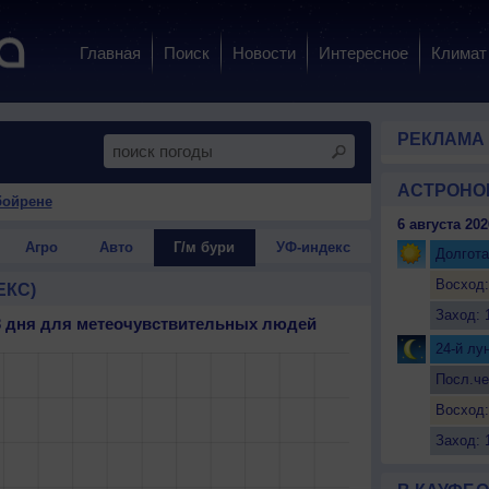
Главная
Поиск
Новости
Интересное
Климат
РЕКЛАМА
АСТРОНО
бойрене
6 августа 202
Агро
Авто
Г/м бури
УФ-индекс
Долгота
Восход:
ЕКС)
Заход: 
 3 дня для метеочувствительных людей
24-й лу
Посл.че
Восход:
Заход: 