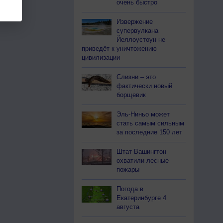
очень быстро
Извержение
супервулкана
Йеллоустоун не
приведёт к уничтожению
цивилизации
Слизни – это
фактически новый
борщевик
Эль-Ниньо может
стать самым сильным
за последние 150 лет
Штат Вашингтон
охватили лесные
пожары
Погода в
Екатеринбурге 4
августа