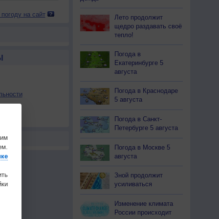
 погоду на сайт
Лето продолжит
щедро раздавать своё
тепло!
Погода в
Ы
Екатеринбурге 5
августа
Погода в Краснодаре
льности
5 августа
осы
а
Погода в Санкт-
Петербурге 5 августа
шим
ем.
Погода в Москве 5
ике
августа
ить
Зной продолжит
ки
усиливаться
Изменение климата
России происходит