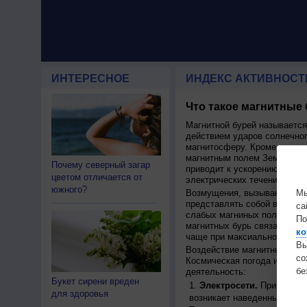
ИНТЕРЕСНОЕ
ИНДЕКС АКТИВНОСТ
Что такое магнитные
Магнитной бурей называетс
действием ударов солнечног
магнитосферу. Кроме того, 
магнитным полем Земли, пер
Почему северный загар
приводит к ускорению движ
цветом отличается от
электрических течений.
южного?
Мы
Возмущения, вызывающие бу
представлять собой высокос
са
слабых магниных полей на п
По
магнитных бурь связана с ц
ко
чаще при максиальной актив
Вы
Воздействие магнитных бурь
с
Космическая погода иммет 
бе
деятельность:
Букет сирени вреден
Электросети.
При движен
для здоровья
возникает наведенный ток, 