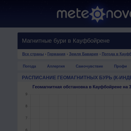
Магнитные бури в Кауфбойрене
Все страны
›
Германия
›
Земля Бавария
›
Погода в Кауф
Погода
Аллергия
Самочувствие
Профи
РАСПИСАНИЕ ГЕОМАГНИТНЫХ БУРЬ (К-ИНД
Геомагнитная обстановка в Кауфбойрене на