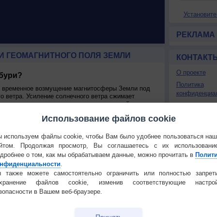
Установите
РЕКЛАМА
И ГЕОМАГНИТНОГО ПОЛЯ ЗЕМЛИ
КОНТАКТ
О проекте
 бури?
Политика
я временное возмущение магнитосферы Земли под
конфиденциа
о ветра. Усиление солнечного ветра сжимает
магнитное поле солнечного ветра взаимодействиует с
Частые вопр
едавая часть своей энергии в магнитосферу. Это
Использование файлов cookie
Гостевая книг
ения плазмы через магнитосферу и увеличению силы
 используем файлы cookie, чтобы Вам было удобнее пользоваться на
рю, могут быть причиной коронарного выброса или
РЕКЛАМА
коростной поток солнечного ветра из областей
йтом. Продолжая просмотр, Вы соглашаетесь с их использовани
оверхности Солнца. Частота усилений и ослаблений
дробнее о том, как мы обрабатываем данные, можно прочитать в
Полит
иклом солнечных пятен. Коронарные бури возникают
нфиденциальности
.
ности солнца, а потоковые - при минимамльной.
 также можете самостоятельно ограничить или полностью запрет
 на Землю называется космической погодой.
охранение файлов cookie, изменив соответствующие настрой
следующие воздейсвия на хозяйственную
зопасности в Вашем веб-браузере.
ии магнитного поля около проводника, в нем
что может приводить к перегрузкам в электросетях.
Принять