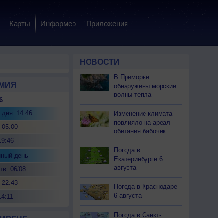
Карты
Информер
Приложения
НОВОСТИ
В Приморье
МИЯ
обнаружены морские
волны тепла
6
 дня: 14:46
Изменение климата
повлияло на ареал
 05:00
обитания бабочек
19:46
Погода в
нный день
Екатеринбурге 6
августа
тв. 06/08
 22:43
Погода в Краснодаре
6 августа
14:11
Погода в Санкт-