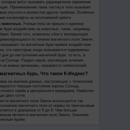
 которые могут вызывать радиационное заражение
щих. Проникновение таких частиц в тело вызывает
вые опухоли и множество других проблем. Особенно
ию космонафты на околоземной орбите.
и животных.
Ученые пока не пришли к единому
е бури воздействие на животных, такие, например,
берег. Кроме того, возможны сбои у мигрирующих
 ориентирующихся по линиям магнитного поля Земли.
, оказывают ли магнитные бури прямое воздействие
но, что некоторые люди оказываются подвержены
 дня до наступления магнитной бури, то есть, в
на Солнце. Раздел науки, изучающих влияние
я на живые организмы, называется геобиологией.
магнитных бурь. Что такое К-Индекс?
ован на анализе данных, поступающих с телескопов
изируется текущее состояние короны Солнца,
сточного лимба и центрального меридиана. Наиболее
до двух суток.
сти магнитного поля Земли используется так
тклонение магнитного поля от нормы по трехчасовым
еляется в диапазоне от 0 до 9. Чем больше
енным является магнитное поле Земли. Значения
нитным бурям.