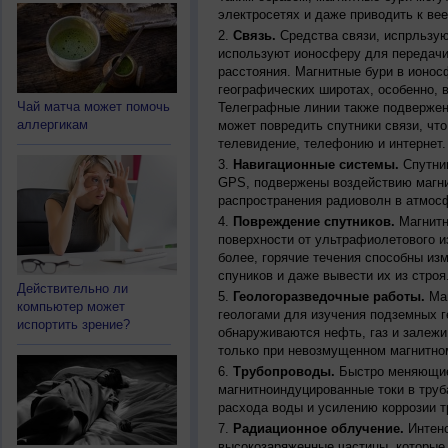
электросетях и даже приводить к ве
Связь.
Средства связи, испрльзую
используют ионосферу для передачи
расстояния. Магнитные бури в ионос
географических широтах, особенно, 
Чай матча может помочь
Телеграфные линии также подвержен
аллергикам
может повредить спутники связи, чт
телевидение, телефонию и интернет.
Навигационные системы.
Спутник
GPS, подвержены воздействию магни
распространения радиоволн в атмос
Повреждение спутников.
Магнитн
поверхности от ультрафиолетового и
более, горячие течения способны из
спуников и даже вывести их из строя
Действительно ли
Геологоразведочные работы.
Маг
компьютер может
геологами для изучения подземных г
испортить зрение?
обнаруживаются нефть, газ и залежи
только при невозмущенном магнитно
Трубопроводы.
Быстро меняющиес
магнитноиндуцированные токи в труб
расхода воды и усилению коррозии т
Радиационное облучение.
Интенс
высокозаряженные частицы, которые