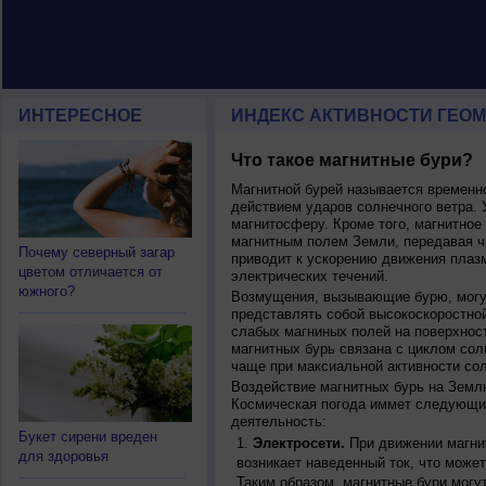
ИНТЕРЕСНОЕ
ИНДЕКС АКТИВНОСТИ ГЕОМ
Что такое магнитные бури?
Магнитной бурей называется времен
действием ударов солнечного ветра. 
магнитосферу. Кроме того, магнитное
магнитным полем Земли, передавая ча
Почему северный загар
приводит к ускорению движения плаз
цветом отличается от
электрических течений.
южного?
Возмущения, вызывающие бурю, могут
представлять собой высокоскоростной
слабых магниных полей на поверхнос
магнитных бурь связана с циклом сол
чаще при максиальной активности сол
Воздействие магнитных бурь на Земл
Космическая погода иммет следующи
деятельность:
Букет сирени вреден
Электросети.
При движении магнит
для здоровья
возникает наведенный ток, что может
Таким образом, магнитные бури могу