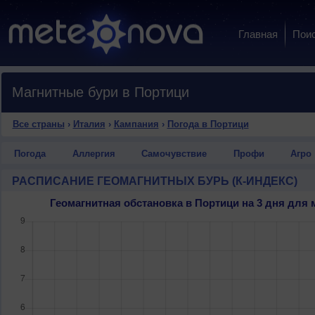
Главная
Пои
Магнитные бури в Портици
Все страны
›
Италия
›
Кампания
›
Погода в Портици
Погода
Аллергия
Самочувствие
Профи
Агро
РАСПИСАНИЕ ГЕОМАГНИТНЫХ БУРЬ (К-ИНДЕКС)
Геомагнитная обстановка в Портици на 3 дня дл