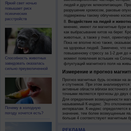
Яркий свет ночью
людей и других млекопитающих. Прон
повышает риск
разрушение хромосом, раковые опух
психических
подвержены такому облучению космо
расстройств
Воздействие на людей и животн
мнению, имеют ли магнитные бури во
как выбрасывание китов на берег. К
животных, а также у пчел, ориентир
Пока не вполне ясно также, оказыва
на здоровье людей. Замечено, что 
повышенному стрессу за 1-2 дня до н
Способность животных
момент появления вспышек на Солнц
завидовать оказалась
флуктуаций магнитного поля на живы
сильно преувеличенной
Измерение и прогноз магнит
Прогноз магнитных бурь основан на а
и спутников. При этом анализируется
активные области вблизи восточного 
точными являются прогнозы до двух с
Для определения возмущенности магн
называемый К-индекс. Это отклонение
Почему в холодную
интервалам. К-индекс определяется в
погоду хочется есть?
значение, тем более возмущенным яв
больше 4 соответствуют магнитным б
РЕКЛАМА