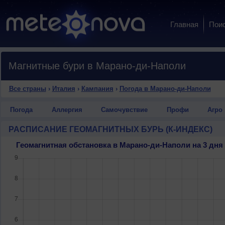
Главная
Пои
Магнитные бури в Марано-ди-Наполи
Все страны
›
Италия
›
Кампания
›
Погода в Марано-ди-Наполи
Погода
Аллергия
Самочувствие
Профи
Агро
РАСПИСАНИЕ ГЕОМАГНИТНЫХ БУРЬ (К-ИНДЕКС)
Геомагнитная обстановка в Марано-ди-Наполи на 3 дн