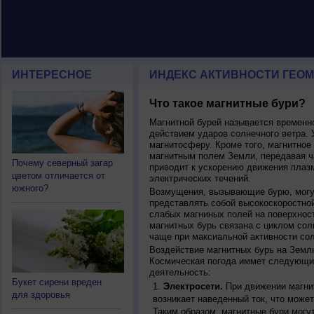
ИНТЕРЕСНОЕ
ИНДЕКС АКТИВНОСТИ ГЕОМ
Что такое магнитные бури?
Магнитной бурей называется времен
действием ударов солнечного ветра. 
магнитосферу. Кроме того, магнитное
магнитным полем Земли, передавая ча
Почему северный загар
приводит к ускорению движения плаз
цветом отличается от
электрических течений.
южного?
Возмущения, вызывающие бурю, могут
представлять собой высокоскоростной
слабых магниных полей на поверхнос
магнитных бурь связана с циклом сол
чаще при максиальной активности сол
Воздействие магнитных бурь на Земл
Космическая погода иммет следующи
деятельность:
Букет сирени вреден
Электросети.
При движении магнит
для здоровья
возникает наведенный ток, что может
Таким образом, магнитные бури могу