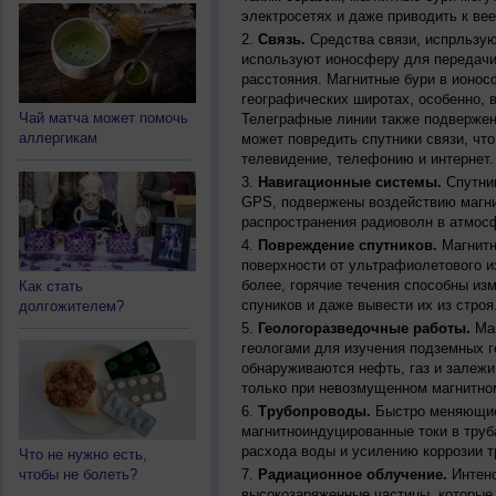
электросетях и даже приводить к ве
Связь.
Средства связи, испрльзую
используют ионосферу для передачи
расстояния. Магнитные бури в ионос
географических широтах, особенно, 
Чай матча может помочь
Телеграфные линии также подвержен
аллергикам
может повредить спутники связи, чт
телевидение, телефонию и интернет.
Навигационные системы.
Спутник
GPS, подвержены воздействию магни
распространения радиоволн в атмос
Повреждение спутников.
Магнитн
поверхности от ультрафиолетового и
более, горячие течения способны из
Как стать
спуников и даже вывести их из строя
долгожителем?
Геологоразведочные работы.
Маг
геологами для изучения подземных г
обнаруживаются нефть, газ и залежи
только при невозмущенном магнитно
Трубопроводы.
Быстро меняющиес
магнитноиндуцированные токи в труб
расхода воды и усилению коррозии т
Что не нужно есть,
чтобы не болеть?
Радиационное облучение.
Интенс
высокозаряженные частицы, которые