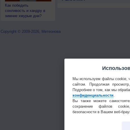
Как победить
сонливость и хандру в
зимние хмурые дни?
Copyright © 2009-2026, Метеонова
Использов
Мы используем файлы cookie, 
сайтом. Продолжая просмотр
Подробнее о том, как мы обраб
конфиденциальности
.
Вы также можете самостояте
сохранение файлов cookie
безопасности в Вашем веб-брау