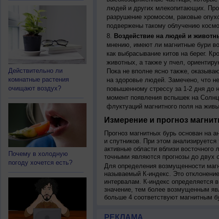
людей и других млекопитающих. Прон
разрушение хромосом, раковые опух
подвержены такому облучению космо
Воздействие на людей и животн
мнению, имеют ли магнитные бури во
как выбрасывание китов на берег. К
животных, а также у пчел, ориентир
Действительно ли
Пока не вполне ясно также, оказыва
комнатные растения
на здоровье людей. Замечено, что 
очищают воздух?
повышенному стрессу за 1-2 дня до н
момент появления вспышек на Солнц
флуктуаций магнитного поля на живы
Измерение и прогноз магнит
Прогноз магнитных бурь основан на а
и спутников. При этом анализируется
активные области вблизи восточного 
Почему в холодную
точными являются прогнозы до двух с
погоду хочется есть?
Для определения возмущенности магн
называемый К-индекс. Это отклонение
интервалам. К-индекс определяется в
значение, тем более возмущенным яв
больше 4 соответствуют магнитным б
РЕКЛАМА