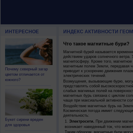
ИНТЕРЕСНОЕ
ИНДЕКС АКТИВНОСТИ ГЕОМ
Что такое магнитные бури?
Магнитной бурей называется времен
действием ударов солнечного ветра. 
магнитосферу. Кроме того, магнитное
магнитным полем Земли, передавая ча
Почему северный загар
приводит к ускорению движения плаз
цветом отличается от
электрических течений.
южного?
Возмущения, вызывающие бурю, могут
представлять собой высокоскоростной
слабых магниных полей на поверхнос
магнитных бурь связана с циклом сол
чаще при максиальной активности сол
Воздействие магнитных бурь на Земл
Космическая погода иммет следующи
деятельность:
Букет сирени вреден
Электросети.
При движении магнит
для здоровья
возникает наведенный ток, что может
Таким образом, магнитные бури могу