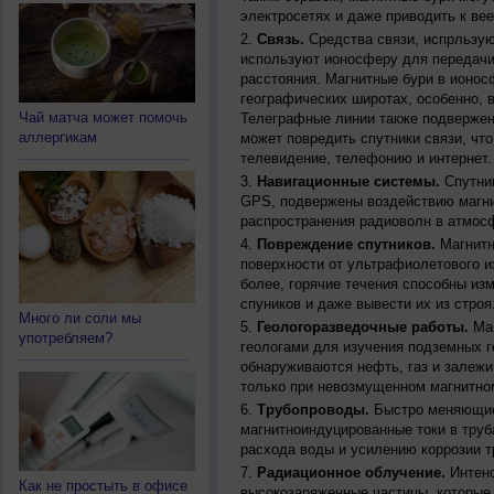
электросетях и даже приводить к ве
Связь.
Средства связи, испрльзую
используют ионосферу для передачи
расстояния. Магнитные бури в ионос
географических широтах, особенно, 
Чай матча может помочь
Телеграфные линии также подвержен
аллергикам
может повредить спутники связи, чт
телевидение, телефонию и интернет.
Навигационные системы.
Спутник
GPS, подвержены воздействию магни
распространения радиоволн в атмос
Повреждение спутников.
Магнитн
поверхности от ультрафиолетового и
более, горячие течения способны из
спуников и даже вывести их из строя
Много ли соли мы
Геологоразведочные работы.
Маг
употребляем?
геологами для изучения подземных г
обнаруживаются нефть, газ и залежи
только при невозмущенном магнитно
Трубопроводы.
Быстро меняющиес
магнитноиндуцированные токи в труб
расхода воды и усилению коррозии т
Радиационное облучение.
Интенс
Как не простыть в офисе
высокозаряженные частицы, которые