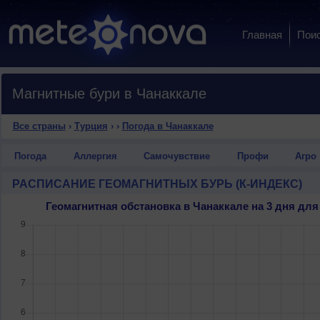
Главная
Пои
Магнитные бури в Чанаккале
Все страны
›
Турция
›
›
Погода в Чанаккале
Погода
Аллергия
Самочувствие
Профи
Агро
РАСПИСАНИЕ ГЕОМАГНИТНЫХ БУРЬ (К-ИНДЕКС)
Геомагнитная обстановка в Чанаккале на 3 дня д