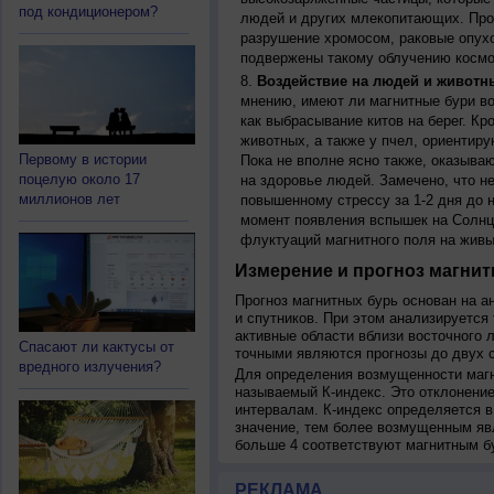
под кондиционером?
людей и других млекопитающих. Прон
разрушение хромосом, раковые опух
подвержены такому облучению космо
Воздействие на людей и животн
мнению, имеют ли магнитные бури во
как выбрасывание китов на берег. К
животных, а также у пчел, ориентир
Первому в истории
Пока не вполне ясно также, оказыва
поцелую около 17
на здоровье людей. Замечено, что 
миллионов лет
повышенному стрессу за 1-2 дня до н
момент появления вспышек на Солнц
флуктуаций магнитного поля на живы
Измерение и прогноз магнит
Прогноз магнитных бурь основан на а
и спутников. При этом анализируется
активные области вблизи восточного 
Спасают ли кактусы от
точными являются прогнозы до двух с
вредного излучения?
Для определения возмущенности магн
называемый К-индекс. Это отклонение
интервалам. К-индекс определяется в
значение, тем более возмущенным яв
больше 4 соответствуют магнитным б
РЕКЛАМА