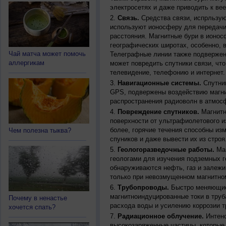
электросетях и даже приводить к ве
Связь.
Средства связи, испрльзую
используют ионосферу для передачи
расстояния. Магнитные бури в ионос
географических широтах, особенно, 
Чай матча может помочь
Телеграфные линии также подвержен
аллергикам
может повредить спутники связи, чт
телевидение, телефонию и интернет.
Навигационные системы.
Спутник
GPS, подвержены воздействию магни
распространения радиоволн в атмос
Повреждение спутников.
Магнитн
поверхности от ультрафиолетового и
более, горячие течения способны из
Чем полезна тыква?
спуников и даже вывести их из строя
Геологоразведочные работы.
Маг
геологами для изучения подземных г
обнаруживаются нефть, газ и залежи
только при невозмущенном магнитно
Трубопроводы.
Быстро меняющиес
магнитноиндуцированные токи в труб
Почему в ненастье
расхода воды и усилению коррозии т
хочется спать?
Радиационное облучение.
Интенс
высокозаряженные частицы, которые