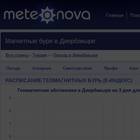
Главная
Пои
Магнитные бури в Диярбакыре
Все страны
›
Турция
›
›
Погода в Диярбакыре
Погода
Аллергия
Самочувствие
Профи
Агро
РАСПИСАНИЕ ГЕОМАГНИТНЫХ БУРЬ (К-ИНДЕКС)
Геомагнитная обстановка в Диярбакыре на 3 дня д