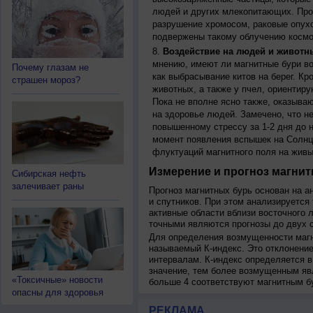
людей и других млекопитающих. Прон
разрушение хромосом, раковые опух
подвержены такому облучению космо
Воздействие на людей и животн
мнению, имеют ли магнитные бури во
Почему глазам не
как выбрасывание китов на берег. К
страшен мороз?
животных, а также у пчел, ориентир
Пока не вполне ясно также, оказыва
на здоровье людей. Замечено, что 
повышенному стрессу за 1-2 дня до н
момент появления вспышек на Солнц
флуктуаций магнитного поля на живы
Измерение и прогноз магнит
Сибирская нефть
залечивает раны
Прогноз магнитных бурь основан на а
и спутников. При этом анализируется
активные области вблизи восточного 
точными являются прогнозы до двух с
Для определения возмущенности магн
называемый К-индекс. Это отклонение
интервалам. К-индекс определяется в
значение, тем более возмущенным яв
«Токсичные» новости
больше 4 соответствуют магнитным б
опасны для здоровья
РЕКЛАМА