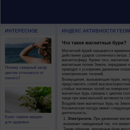
ИНТЕРЕСНОЕ
ИНДЕКС АКТИВНОСТИ ГЕОМ
Что такое магнитные бури?
Магнитной бурей называется времен
действием ударов солнечного ветра. 
магнитосферу. Кроме того, магнитное
магнитным полем Земли, передавая ча
Почему северный загар
приводит к ускорению движения плаз
цветом отличается от
электрических течений.
южного?
Возмущения, вызывающие бурю, могут
представлять собой высокоскоростной
слабых магниных полей на поверхнос
магнитных бурь связана с циклом сол
чаще при максиальной активности сол
Воздействие магнитных бурь на Земл
Космическая погода иммет следующи
деятельность:
Букет сирени вреден
Электросети.
При движении магнит
для здоровья
возникает наведенный ток, что может
Таким образом, магнитные бури могу