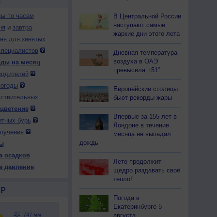
Е
ды по часам
В Центральной России
наступают самые
ня
и
завтра
жаркие дни этого лета
дня для занятых
специалистов
Дневная температура
воздуха в ОАЭ
оды на месяц
превысила +51°
водителей
погоды
Европейские столицы
вствительных
бьют рекорды жары
 цветение
Впервые за 155 лет в
итных бурь
Лондоне в течение
лучения
месяца не выпадал
дождь
ы
а осадков
Лето продолжит
е давление
щедро раздавать своё
тепло!
Р
Погода в
Екатеринбурге 5
августа