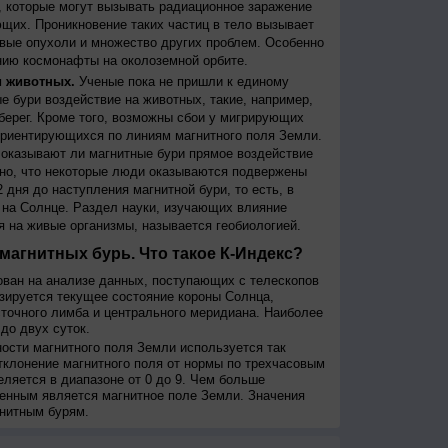
 которые могут вызывать радиационное заражение
щих. Проникновение таких частиц в тело вызывает
вые опухоли и множество других проблем. Особенно
ию космонафты на околоземной орбите.
и животных.
Ученые пока не пришли к единому
е бури воздействие на животных, такие, например,
берег. Кроме того, возможны сбои у мигрирующих
 ориентирующихся по линиям магнитного поля Земли.
, оказывают ли магнитные бури прямое воздействие
но, что некоторые люди оказываются подвержены
 дня до наступления магнитной бури, то есть, в
на Солнце. Раздел науки, изучающих влияние
я на живые организмы, называется геобиологией.
магнитных бурь. Что такое К-Индекс?
ован на анализе данных, поступающих с телескопов
изируется текущее состояние короны Солнца,
сточного лимба и центрального меридиана. Наиболее
до двух суток.
сти магнитного поля Земли используется так
тклонение магнитного поля от нормы по трехчасовым
еляется в диапазоне от 0 до 9. Чем больше
енным является магнитное поле Земли. Значения
нитным бурям.