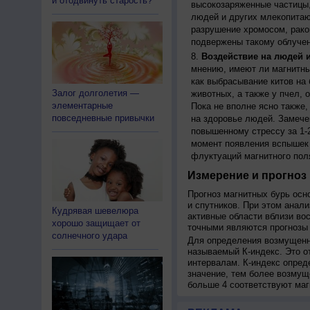
и отодвинуть старость?
высокозаряженные частицы,
людей и других млекопитаю
разрушение хромосом, рако
подвержены такому облучен
Воздействие на людей 
мнению, имеют ли магнитны
как выбрасывание китов на 
Залог долголетия —
животных, а также у пчел,
элементарные
Пока не вполне ясно также
повседневные привычки
на здоровье людей. Замече
повышенному стрессу за 1-2
момент появления вспышек 
флуктуаций магнитного пол
Измерение и прогноз 
Прогноз магнитных бурь осн
и спутников. При этом анал
Кудрявая шевелюра
активные области вблизи во
хорошо защищает от
точными являются прогнозы 
солнечного удара
Для определения возмущенно
называемый К-индекс. Это о
интервалам. К-индекс опред
значение, тем более возмущ
больше 4 соответствуют маг