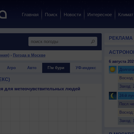
Главная
Поиск
Новости
Интересное
Климат
РЕКЛАМА
АСТРОНО
ения)
›
Погода в Москве
6 августа 202
Агро
Авто
Г/м бури
УФ-индекс
Долгота
Восход:
ЕКС)
Заход: 
дня для метеочувствительных людей
24-й лу
Посл.че
Восход:
Заход: 