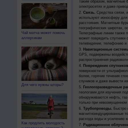
Таким образом, магнитные 
электросетях и даже приво
Связь.
Средства связи, 
используют ионосферу для 
расстояния. Магнитные бур
географических широтах, о
Чай матча может помочь
Телеграфные линии также п
аллергикам
может повредить спутники с
телевидение, телефонию и 
Навигационные систем
GPS, подвержены воздейств
распространения радиоволн
Повреждение спутников
поверхности от ультрафиол
более, горячие течения спо
спуников и даже вывести их
Для чего нужны шторы?
Геологоразведочные ра
геологами для изучения по
обнаруживаются нефть, газ
только при невозмущенном 
Трубопроводы.
Быстро 
магнитноиндуцированные ток
расхода воды и усилению к
Как продлить молодость
Радиационное облучени