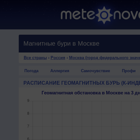
Магнитные бури в Москве
Все страны
›
Россия
›
Москва (город федерального знач
Погода
Аллергия
Самочувствие
Профи
РАСПИСАНИЕ ГЕОМАГНИТНЫХ БУРЬ (К-ИНД
Геомагнитная обстановка в Москве на 3 