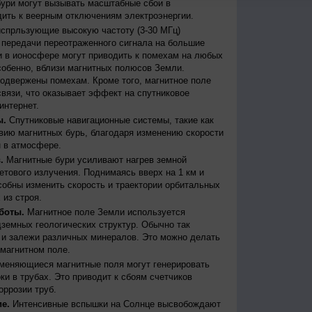
бури могут вызывать масштабные сбои в
дить к веерным отключениям электроэнергии.
испрльзующие высокую частоту (3-30 МГц)
передачи переотраженного сигнала на большие
и в ионосфере могут приводить к помехам на любых
собенно, вблизи магнитных полюсов Земли.
одвержены помехам. Кроме того, магнитное поле
вязи, что оказывает эффект на спутниковое
интернет.
ы.
Спутниковые навигационные системы, такие как
ию магнитных бурь, благодаря изменению скорости
 в атмосфере.
.
Магнитные бури усиливают нагрев земной
етового излучения. Поднимаясь вверх на 1 км и
собны изменить скорость и траектории орбитальных
 из строя.
боты.
Магнитное поле Земли используется
дземных геологических структур. Обычно так
 и залежи различных минералов. Это можно делать
магнитном поле.
меняющиеся магнитные поля могут генерировать
и в трубах. Это приводит к сбоям счетчиков
оррозии труб.
е.
Интенсивные вспышки на Солнце высвобождают