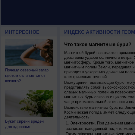
ИНТЕРЕСНОЕ
ИНДЕКС АКТИВНОСТИ ГЕОМ
Что такое магнитные бури?
Магнитной бурей называется времен
действием ударов солнечного ветра. 
магнитосферу. Кроме того, магнитное
магнитным полем Земли, передавая ча
Почему северный загар
приводит к ускорению движения плаз
цветом отличается от
электрических течений.
южного?
Возмущения, вызывающие бурю, могут
представлять собой высокоскоростной
слабых магниных полей на поверхнос
магнитных бурь связана с циклом сол
чаще при максиальной активности сол
Воздействие магнитных бурь на Земл
Космическая погода иммет следующи
деятельность:
Букет сирени вреден
Электросети.
При движении магнит
для здоровья
возникает наведенный ток, что может
Таким образом, магнитные бури могу