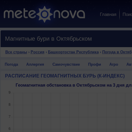
Главная
Пои
Магнитные бури в Октябрьском
Все страны
›
Россия
›
Башкортостан Республика
›
Погода в Октя
Погода
Аллергия
Самочувствие
Профи
Агро
Ав
РАСПИСАНИЕ ГЕОМАГНИТНЫХ БУРЬ (К-ИНДЕКС)
Геомагнитная обстановка в Октябрьском на 3 дня 