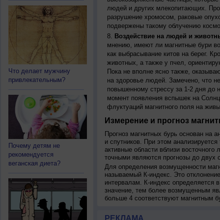
людей и других млекопитающих. Прон
разрушение хромосом, раковые опух
подвержены такому облучению космо
Воздействие на людей и животн
мнению, имеют ли магнитные бури во
как выбрасывание китов на берег. К
животных, а также у пчел, ориентир
Что делает мужчину
Пока не вполне ясно также, оказыва
привлекательным?
на здоровье людей. Замечено, что 
повышенному стрессу за 1-2 дня до н
момент появления вспышек на Солнц
флуктуаций магнитного поля на живы
Измерение и прогноз магнит
Прогноз магнитных бурь основан на а
и спутников. При этом анализируется
Почему детям не
активные области вблизи восточного 
рекомендуется
точными являются прогнозы до двух с
веганская диета?
Для определения возмущенности магн
называемый К-индекс. Это отклонение
интервалам. К-индекс определяется в
значение, тем более возмущенным яв
больше 4 соответствуют магнитным б
РЕКЛАМА