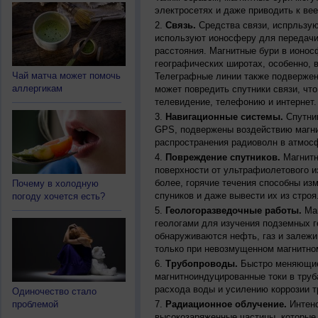
электросетях и даже приводить к ве
Связь.
Средства связи, испрльзую
используют ионосферу для передачи
расстояния. Магнитные бури в ионос
географических широтах, особенно, 
Чай матча может помочь
Телеграфные линии также подвержен
аллергикам
может повредить спутники связи, чт
телевидение, телефонию и интернет.
Навигационные системы.
Спутник
GPS, подвержены воздействию магни
распространения радиоволн в атмос
Повреждение спутников.
Магнитн
поверхности от ультрафиолетового и
более, горячие течения способны из
Почему в холодную
спуников и даже вывести их из строя
погоду хочется есть?
Геологоразведочные работы.
Маг
геологами для изучения подземных г
обнаруживаются нефть, газ и залежи
только при невозмущенном магнитно
Трубопроводы.
Быстро меняющиес
магнитноиндуцированные токи в труб
расхода воды и усилению коррозии т
Одиночество стало
проблемой
Радиационное облучение.
Интенс
высокозаряженные частицы, которые