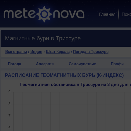
Главная
Пои
Магнитные бури в Триссуре
Все страны
›
Индия
›
Штат Керала
›
Погода в Триссуре
Погода
Аллергия
Самочувствие
Профи
РАСПИСАНИЕ ГЕОМАГНИТНЫХ БУРЬ (К-ИНДЕКС)
Геомагнитная обстановка в Триссуре на 3 дня дл