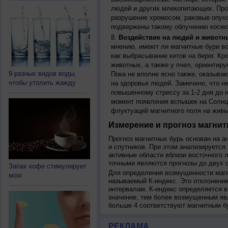
людей и других млекопитающих. Прон
разрушение хромосом, раковые опух
подвержены такому облучению космо
Воздействие на людей и животн
мнению, имеют ли магнитные бури во
как выбрасывание китов на берег. К
животных, а также у пчел, ориентир
9 разных видов воды,
Пока не вполне ясно также, оказыва
чтобы утолить жажду
на здоровье людей. Замечено, что 
повышенному стрессу за 1-2 дня до н
момент появления вспышек на Солнц
флуктуаций магнитного поля на живы
Измерение и прогноз магнит
Прогноз магнитных бурь основан на а
и спутников. При этом анализируется
активные области вблизи восточного 
точными являются прогнозы до двух с
Запах кофе стимулирует
Для определения возмущенности магн
мозг
называемый К-индекс. Это отклонение
интервалам. К-индекс определяется в
значение, тем более возмущенным яв
больше 4 соответствуют магнитным б
РЕКЛАМА