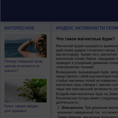
ИНТЕРЕСНОЕ
ИНДЕКС АКТИВНОСТИ ГЕОМ
Что такое магнитные бури?
Магнитной бурей называется времен
действием ударов солнечного ветра. 
магнитосферу. Кроме того, магнитное
магнитным полем Земли, передавая ча
Почему северный загар
приводит к ускорению движения плаз
цветом отличается от
электрических течений.
южного?
Возмущения, вызывающие бурю, могут
представлять собой высокоскоростной
слабых магниных полей на поверхнос
магнитных бурь связана с циклом сол
чаще при максиальной активности сол
Воздействие магнитных бурь на Земл
Космическая погода иммет следующи
деятельность:
Букет сирени вреден
Электросети.
При движении магнит
для здоровья
возникает наведенный ток, что может
Таким образом, магнитные бури могу