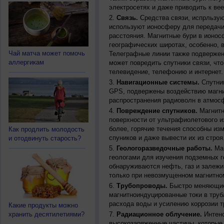
электросетях и даже приводить к ве
Связь.
Средства связи, испрльзую
используют ионосферу для передачи
расстояния. Магнитные бури в ионос
географических широтах, особенно, 
Чай матча может помочь
Телеграфные линии также подвержен
аллергикам
может повредить спутники связи, чт
телевидение, телефонию и интернет.
Навигационные системы.
Спутник
GPS, подвержены воздействию магни
распространения радиоволн в атмос
Повреждение спутников.
Магнитн
поверхности от ультрафиолетового и
более, горячие течения способны из
Как продлить молодость
спуников и даже вывести их из строя
и отодвинуть старость?
Геологоразведочные работы.
Маг
геологами для изучения подземных г
обнаруживаются нефть, газ и залежи
только при невозмущенном магнитно
Трубопроводы.
Быстро меняющиес
магнитноиндуцированные токи в труб
расхода воды и усилению коррозии т
Какие продукты можно
хранить десятилетиями?
Радиационное облучение.
Интенс
высокозаряженные частицы, которые