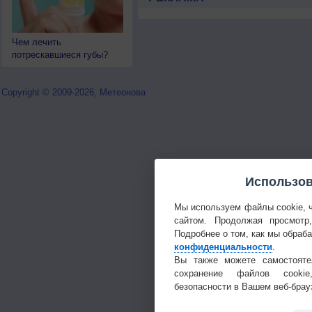
Чем лечить
потрескавшиеся губы?
Copyright © 2009-2026, Метеонова
Использов
Мы используем файлы cookie, 
сайтом. Продолжая просмотр
Подробнее о том, как мы обраб
конфиденциальности
.
Вы также можете самостояте
сохранение файлов cookie
безопасности в Вашем веб-брау