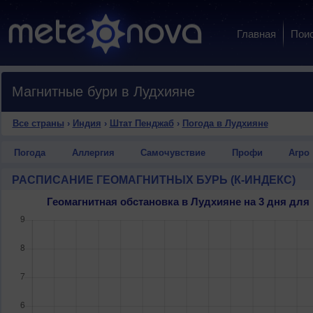
Главная
Пои
Магнитные бури в Лудхияне
Все страны
›
Индия
›
Штат Пенджаб
›
Погода в Лудхияне
Погода
Аллергия
Самочувствие
Профи
Агро
РАСПИСАНИЕ ГЕОМАГНИТНЫХ БУРЬ (К-ИНДЕКС)
Геомагнитная обстановка в Лудхияне на 3 дня дл