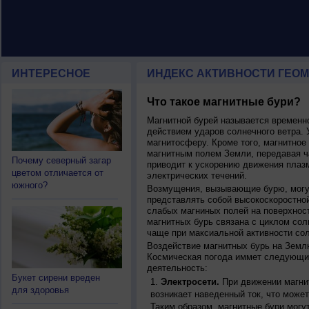
ИНТЕРЕСНОЕ
ИНДЕКС АКТИВНОСТИ ГЕОМ
Что такое магнитные бури?
Магнитной бурей называется времен
действием ударов солнечного ветра. 
магнитосферу. Кроме того, магнитное
магнитным полем Земли, передавая ча
Почему северный загар
приводит к ускорению движения плаз
цветом отличается от
электрических течений.
южного?
Возмущения, вызывающие бурю, могут
представлять собой высокоскоростной
слабых магниных полей на поверхнос
магнитных бурь связана с циклом сол
чаще при максиальной активности сол
Воздействие магнитных бурь на Земл
Космическая погода иммет следующи
деятельность:
Букет сирени вреден
Электросети.
При движении магнит
для здоровья
возникает наведенный ток, что может
Таким образом, магнитные бури могу