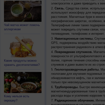
электросетях и даже приводить к ве
Связь.
Средства связи, испрльзую
используют ионосферу для передачи
расстояния. Магнитные бури в ионос
географических широтах, особенно, 
Чай матча может помочь
Телеграфные линии также подвержен
аллергикам
может повредить спутники связи, чт
телевидение, телефонию и интернет.
Навигационные системы.
Спутник
GPS, подвержены воздействию магни
распространения радиоволн в атмос
Повреждение спутников.
Магнитн
поверхности от ультрафиолетового и
более, горячие течения способны из
Какие продукты можно
спуников и даже вывести их из строя
хранить десятилетиями?
Геологоразведочные работы.
Маг
геологами для изучения подземных г
обнаруживаются нефть, газ и залежи
только при невозмущенном магнитно
Трубопроводы.
Быстро меняющиес
магнитноиндуцированные токи в труб
расхода воды и усилению коррозии т
Кому нельзя есть
окрошку?
Радиационное облучение.
Интенс
высокозаряженные частицы, которые