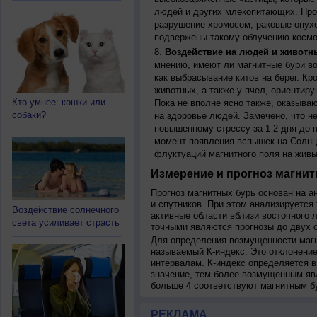
людей и других млекопитающих. Прон
разрушение хромосом, раковые опух
подвержены такому облучению космо
Воздействие на людей и животн
мнению, имеют ли магнитные бури во
как выбрасывание китов на берег. К
животных, а также у пчел, ориентир
Кто умнее: кошки или
Пока не вполне ясно также, оказыва
собаки?
на здоровье людей. Замечено, что 
повышенному стрессу за 1-2 дня до н
момент появления вспышек на Солнц
флуктуаций магнитного поля на живы
Измерение и прогноз магнит
Прогноз магнитных бурь основан на а
и спутников. При этом анализируется
Воздействие солнечного
активные области вблизи восточного 
света усиливает страсть
точными являются прогнозы до двух с
Для определения возмущенности магн
называемый К-индекс. Это отклонение
интервалам. К-индекс определяется в
значение, тем более возмущенным яв
больше 4 соответствуют магнитным б
РЕКЛАМА