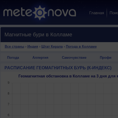
Главная
Пои
Магнитные бури в Колламе
Все страны
›
Индия
›
Штат Керала
›
Погода в Колламе
Погода
Аллергия
Самочувствие
Профи
РАСПИСАНИЕ ГЕОМАГНИТНЫХ БУРЬ (К-ИНДЕКС)
Геомагнитная обстановка в Колламе на 3 дня дл