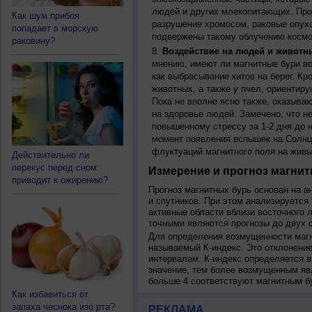
людей и других млекопитающих. Прон
Как шум прибоя
разрушение хромосом, раковые опух
попадает в морскую
подвержены такому облучению космо
раковину?
Воздействие на людей и животн
мнению, имеют ли магнитные бури во
как выбрасывание китов на берег. К
животных, а также у пчел, ориентир
Пока не вполне ясно также, оказыва
на здоровье людей. Замечено, что 
повышенному стрессу за 1-2 дня до н
момент появления вспышек на Солнц
флуктуаций магнитного поля на живы
Действительно ли
перекус перед сном
Измерение и прогноз магнит
приводит к ожирению?
Прогноз магнитных бурь основан на а
и спутников. При этом анализируется
активные области вблизи восточного 
точными являются прогнозы до двух с
Для определения возмущенности магн
называемый К-индекс. Это отклонение
интервалам. К-индекс определяется в
значение, тем более возмущенным яв
больше 4 соответствуют магнитным б
Как избавиться от
запаха чеснока изо рта?
РЕКЛАМА