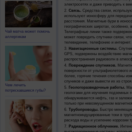
электросетях и даже приводить к ве
Связь.
Средства связи, испрльзую
используют ионосферу для передачи
расстояния. Магнитные бури в ионос
географических широтах, особенно, 
Чай матча может помочь
Телеграфные линии также подвержен
аллергикам
может повредить спутники связи, чт
телевидение, телефонию и интернет.
Навигационные системы.
Спутник
GPS, подвержены воздействию магни
распространения радиоволн в атмос
Повреждение спутников.
Магнитн
поверхности от ультрафиолетового и
более, горячие течения способны из
спуников и даже вывести их из строя
Чем лечить
Геологоразведочные работы.
Маг
потрескавшиеся губы?
геологами для изучения подземных г
обнаруживаются нефть, газ и залежи
только при невозмущенном магнитно
Трубопроводы.
Быстро меняющиес
магнитноиндуцированные токи в труб
расхода воды и усилению коррозии т
Радиационное облучение.
Интенс
высокозаряженные частицы, которые