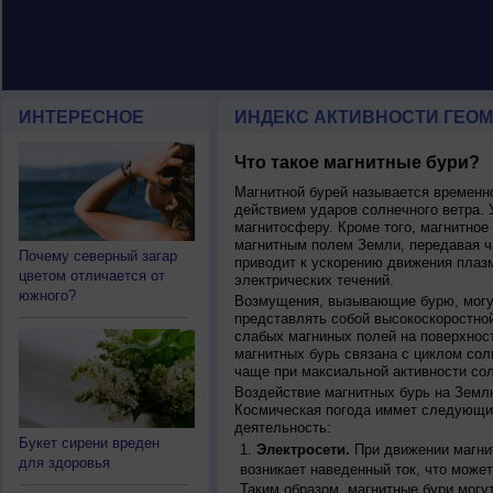
ИНТЕРЕСНОЕ
ИНДЕКС АКТИВНОСТИ ГЕОМ
Что такое магнитные бури?
Магнитной бурей называется времен
действием ударов солнечного ветра. 
магнитосферу. Кроме того, магнитное
магнитным полем Земли, передавая ча
Почему северный загар
приводит к ускорению движения плаз
цветом отличается от
электрических течений.
южного?
Возмущения, вызывающие бурю, могут
представлять собой высокоскоростной
слабых магниных полей на поверхнос
магнитных бурь связана с циклом сол
чаще при максиальной активности сол
Воздействие магнитных бурь на Земл
Космическая погода иммет следующи
деятельность:
Букет сирени вреден
Электросети.
При движении магнит
для здоровья
возникает наведенный ток, что может
Таким образом, магнитные бури могу