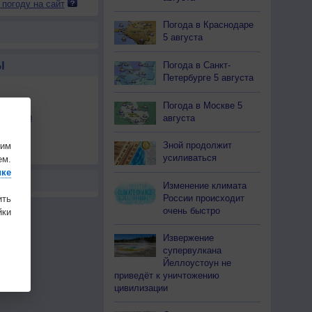
 погоду на сайт
Погода в Краснодаре
5 августа
Погода в Санкт-
Ы
Петербурге 5 августа
Погода в Москве 5
льности
августа
осы
Зной продолжит
шим
а
усиливаться
ем.
ике
Изменение климата
России происходит
ить
очень быстро
ки
Извержение
супервулкана
Йеллоустоун не
приведёт к уничтожению
цивилизации