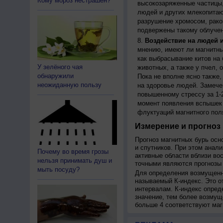
Кому мороз нестрашен?
высокозаряженные частицы,
людей и других млекопитаю
разрушение хромосом, рако
подвержены такому облучен
Воздействие на людей 
мнению, имеют ли магнитны
как выбрасывание китов на 
У зелёного чая
животных, а также у пчел,
обнаружили
Пока не вполне ясно также
неожиданную пользу
на здоровье людей. Замече
повышенному стрессу за 1-2
момент появления вспышек 
флуктуаций магнитного пол
Измерение и прогноз 
Прогноз магнитных бурь осн
и спутников. При этом анал
Почему во время грозы
активные области вблизи во
нельзя принимать душ и
точными являются прогнозы 
мыть посуду?
Для определения возмущенно
называемый К-индекс. Это о
интервалам. К-индекс опред
значение, тем более возмущ
больше 4 соответствуют маг