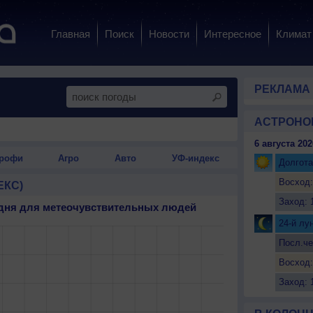
Главная
Поиск
Новости
Интересное
Климат
РЕКЛАМА
АСТРОНО
6 августа 202
рофи
Агро
Авто
УФ-индекс
Долгота
Восход:
ЕКС)
Заход: 
3 дня для метеочувствительных людей
24-й лу
Посл.че
Восход:
Заход: 