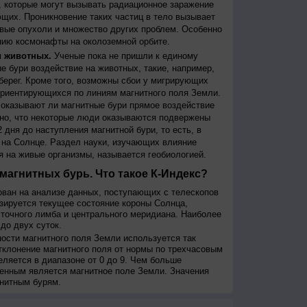
 которые могут вызывать радиационное заражение
щих. Проникновение таких частиц в тело вызывает
вые опухоли и множество других проблем. Особенно
ию космонафты на околоземной орбите.
и животных.
Ученые пока не пришли к единому
е бури воздействие на животных, такие, например,
берег. Кроме того, возможны сбои у мигрирующих
 ориентирующихся по линиям магнитного поля Земли.
, оказывают ли магнитные бури прямое воздействие
но, что некоторые люди оказываются подвержены
 дня до наступления магнитной бури, то есть, в
на Солнце. Раздел науки, изучающих влияние
я на живые организмы, называется геобиологией.
магнитных бурь. Что такое К-Индекс?
ован на анализе данных, поступающих с телескопов
изируется текущее состояние короны Солнца,
сточного лимба и центрального меридиана. Наиболее
до двух суток.
сти магнитного поля Земли используется так
тклонение магнитного поля от нормы по трехчасовым
еляется в диапазоне от 0 до 9. Чем больше
енным является магнитное поле Земли. Значения
нитным бурям.