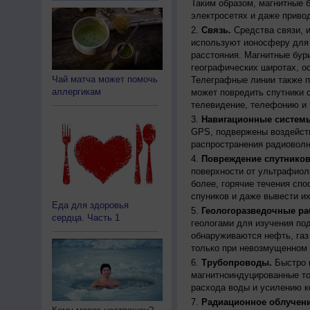
Таким образом, магнитные 
электросетях и даже приво
Связь.
Средства связи, 
используют ионосферу для 
расстояния. Магнитные бур
географических широтах, о
Чай матча может помочь
Телеграфные линии также п
аллергикам
может повредить спутники с
телевидение, телефонию и 
Навигационные систем
GPS, подвержены воздейств
распространения радиоволн
Повреждение спутников
поверхности от ультрафиол
более, горячие течения спо
спуников и даже вывести их
Еда для здоровья
Геологоразведочные ра
сердца. Часть 1
геологами для изучения по
обнаруживаются нефть, газ
только при невозмущенном 
Трубопроводы.
Быстро 
магнитноиндуцированные ток
расхода воды и усилению к
Радиационное облучени