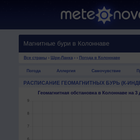
Магнитные бури в Колоннаве
Все страны
›
Шри-Ланка
›
›
Погода в Колоннаве
Погода
Аллергия
Самочувствие
П
РАСПИСАНИЕ ГЕОМАГНИТНЫХ БУРЬ (К-ИНД
Геомагнитная обстановка в Колоннаве на 