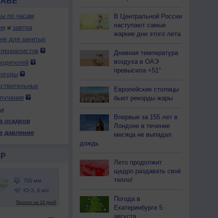
НАВЕ
ды по часам
В Центральной России
наступают самые
ня
и
завтра
жаркие дни этого лета
дня для занятых
специалистов
Дневная температура
воздуха в ОАЭ
водителей
превысила +51°
погоды
вствительных
Европейские столицы
лучения
бьют рекорды жары
ы
Впервые за 155 лет в
а осадков
Лондоне в течение
е давление
месяца не выпадал
дождь
Р
Лето продолжит
щедро раздавать своё
тепло!
Погода в
Екатеринбурге 5
августа