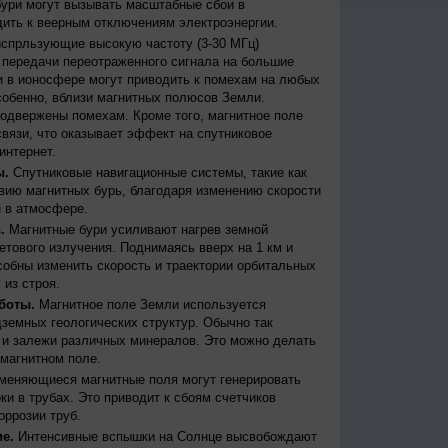
бури могут вызывать масштабные сбои в
дить к веерным отключениям электроэнергии.
испрльзующие высокую частоту (3-30 МГц)
передачи переотраженного сигнала на большие
и в ионосфере могут приводить к помехам на любых
собенно, вблизи магнитных полюсов Земли.
одвержены помехам. Кроме того, магнитное поле
вязи, что оказывает эффект на спутниковое
интернет.
ы.
Спутниковые навигационные системы, такие как
ию магнитных бурь, благодаря изменению скорости
 в атмосфере.
.
Магнитные бури усиливают нагрев земной
етового излучения. Поднимаясь вверх на 1 км и
собны изменить скорость и траектории орбитальных
 из строя.
боты.
Магнитное поле Земли используется
дземных геологических структур. Обычно так
 и залежи различных минералов. Это можно делать
магнитном поле.
меняющиеся магнитные поля могут генерировать
и в трубах. Это приводит к сбоям счетчиков
оррозии труб.
е.
Интенсивные вспышки на Солнце высвобождают