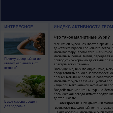
ИНТЕРЕСНОЕ
ИНДЕКС АКТИВНОСТИ ГЕОМ
Что такое магнитные бури?
Магнитной бурей называется времен
действием ударов солнечного ветра. 
магнитосферу. Кроме того, магнитное
магнитным полем Земли, передавая ча
Почему северный загар
приводит к ускорению движения плаз
цветом отличается от
электрических течений.
южного?
Возмущения, вызывающие бурю, могут
представлять собой высокоскоростной
слабых магниных полей на поверхнос
магнитных бурь связана с циклом сол
чаще при максиальной активности сол
Воздействие магнитных бурь на Земл
Космическая погода иммет следующи
деятельность:
Букет сирени вреден
Электросети.
При движении магнит
для здоровья
возникает наведенный ток, что может
Таким образом, магнитные бури могу