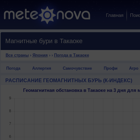
Главная
Пои
Магнитные бури в Такаоке
Все страны
›
Япония
›
›
Погода в Такаоке
Погода
Аллергия
Самочувствие
Профи
Агро
РАСПИСАНИЕ ГЕОМАГНИТНЫХ БУРЬ (К-ИНДЕКС)
Геомагнитная обстановка в Такаоке на 3 дня для