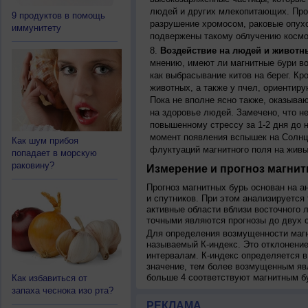
людей и других млекопитающих. Прон
9 продуктов в помощь
разрушение хромосом, раковые опух
иммунитету
подвержены такому облучению космо
Воздействие на людей и животн
мнению, имеют ли магнитные бури во
как выбрасывание китов на берег. К
животных, а также у пчел, ориентир
Пока не вполне ясно также, оказыва
на здоровье людей. Замечено, что 
повышенному стрессу за 1-2 дня до н
момент появления вспышек на Солнц
Как шум прибоя
флуктуаций магнитного поля на живы
попадает в морскую
раковину?
Измерение и прогноз магнит
Прогноз магнитных бурь основан на а
и спутников. При этом анализируется
активные области вблизи восточного 
точными являются прогнозы до двух с
Для определения возмущенности магн
называемый К-индекс. Это отклонение
интервалам. К-индекс определяется в
значение, тем более возмущенным яв
больше 4 соответствуют магнитным б
Как избавиться от
запаха чеснока изо рта?
РЕКЛАМА