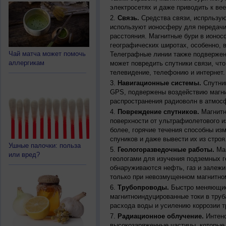
электросетях и даже приводить к ве
Связь.
Средства связи, испрльзую
используют ионосферу для передачи
расстояния. Магнитные бури в ионос
географических широтах, особенно, 
Чай матча может помочь
Телеграфные линии также подвержен
аллергикам
может повредить спутники связи, чт
телевидение, телефонию и интернет.
Навигационные системы.
Спутник
GPS, подвержены воздействию магни
распространения радиоволн в атмос
Повреждение спутников.
Магнитн
поверхности от ультрафиолетового и
более, горячие течения способны из
спуников и даже вывести их из строя
Ушные палочки: польза
Геологоразведочные работы.
Маг
или вред?
геологами для изучения подземных г
обнаруживаются нефть, газ и залежи
только при невозмущенном магнитно
Трубопроводы.
Быстро меняющиес
магнитноиндуцированные токи в труб
расхода воды и усилению коррозии т
Радиационное облучение.
Интенс
высокозаряженные частицы, которые