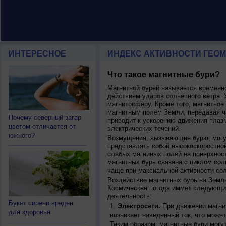
ИНТЕРЕСНОЕ
ИНДЕКС АКТИВНОСТИ ГЕОМ
Что такое магнитные бури?
Магнитной бурей называется времен
действием ударов солнечного ветра. 
магнитосферу. Кроме того, магнитное
магнитным полем Земли, передавая ча
Почему северный загар
приводит к ускорению движения плаз
цветом отличается от
электрических течений.
южного?
Возмущения, вызывающие бурю, могут
представлять собой высокоскоростной
слабых магниных полей на поверхнос
магнитных бурь связана с циклом сол
чаще при максиальной активности сол
Воздействие магнитных бурь на Земл
Космическая погода иммет следующи
деятельность:
Букет сирени вреден
Электросети.
При движении магнит
для здоровья
возникает наведенный ток, что может
Таким образом, магнитные бури могу