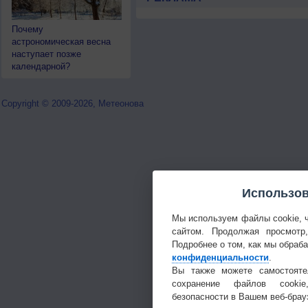
Почему
астрономическая весна
наступает позже
календарной?
Copyright © 2009-2026, Метеонова
Использов
Мы используем файлы cookie, 
сайтом. Продолжая просмотр
Подробнее о том, как мы обраб
конфиденциальности
.
Вы также можете самостояте
сохранение файлов cookie
безопасности в Вашем веб-брау