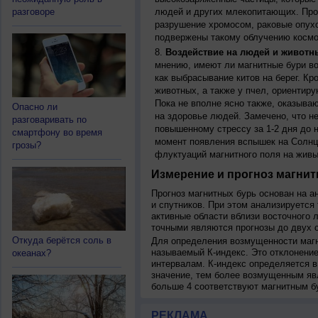
разговоре
людей и других млекопитающих. Прон
разрушение хромосом, раковые опух
подвержены такому облучению космо
Воздействие на людей и животн
мнению, имеют ли магнитные бури во
как выбрасывание китов на берег. К
животных, а также у пчел, ориентир
Пока не вполне ясно также, оказыва
Опасно ли
на здоровье людей. Замечено, что 
разговаривать по
повышенному стрессу за 1-2 дня до н
смартфону во время
момент появления вспышек на Солнц
грозы?
флуктуаций магнитного поля на живы
Измерение и прогноз магнит
Прогноз магнитных бурь основан на а
и спутников. При этом анализируется
активные области вблизи восточного 
точными являются прогнозы до двух с
Откуда берётся соль в
Для определения возмущенности магн
называемый К-индекс. Это отклонение
океанах?
интервалам. К-индекс определяется в
значение, тем более возмущенным яв
больше 4 соответствуют магнитным б
РЕКЛАМА