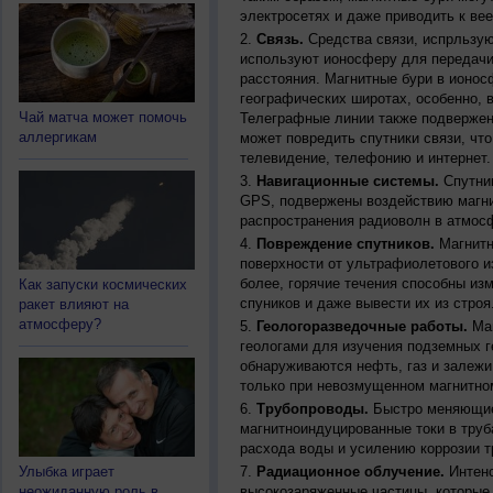
электросетях и даже приводить к ве
Связь.
Средства связи, испрльзую
используют ионосферу для передачи
расстояния. Магнитные бури в ионос
географических широтах, особенно, 
Чай матча может помочь
Телеграфные линии также подвержен
аллергикам
может повредить спутники связи, чт
телевидение, телефонию и интернет.
Навигационные системы.
Спутник
GPS, подвержены воздействию магни
распространения радиоволн в атмос
Повреждение спутников.
Магнитн
поверхности от ультрафиолетового и
более, горячие течения способны из
Как запуски космических
спуников и даже вывести их из строя
ракет влияют на
атмосферу?
Геологоразведочные работы.
Маг
геологами для изучения подземных г
обнаруживаются нефть, газ и залежи
только при невозмущенном магнитно
Трубопроводы.
Быстро меняющиес
магнитноиндуцированные токи в труб
расхода воды и усилению коррозии т
Улыбка играет
Радиационное облучение.
Интенс
неожиданную роль в
высокозаряженные частицы, которые