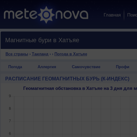
Главная
Пои
Магнитные бури в Хатъяе
Все страны
›
Таиланд
›
›
Погода в Хатъяе
Погода
Аллергия
Самочувствие
Профи
РАСПИСАНИЕ ГЕОМАГНИТНЫХ БУРЬ (К-ИНДЕКС)
Геомагнитная обстановка в Хатъяе на 3 дня для