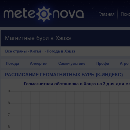
Главная
Пои
Магнитные бури в Хэцзэ
Все страны
›
Китай
›
›
Погода в Хэцзэ
Погода
Аллергия
Самочувствие
Профи
Агро
РАСПИСАНИЕ ГЕОМАГНИТНЫХ БУРЬ (К-ИНДЕКС)
Геомагнитная обстановка в Хэцзэ на 3 дня для 