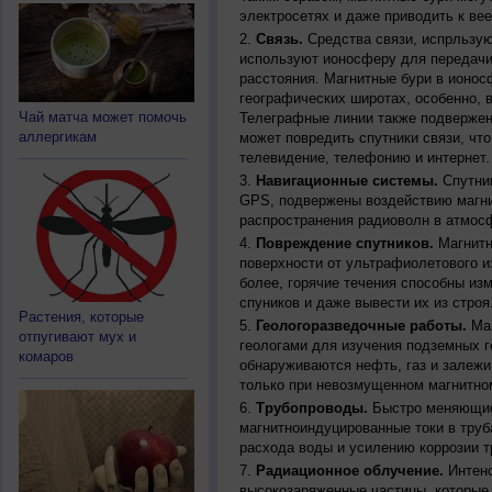
электросетях и даже приводить к ве
Связь.
Средства связи, испрльзую
используют ионосферу для передачи
расстояния. Магнитные бури в ионос
географических широтах, особенно, 
Чай матча может помочь
Телеграфные линии также подвержен
аллергикам
может повредить спутники связи, чт
телевидение, телефонию и интернет.
Навигационные системы.
Спутник
GPS, подвержены воздействию магни
распространения радиоволн в атмос
Повреждение спутников.
Магнитн
поверхности от ультрафиолетового и
более, горячие течения способны из
спуников и даже вывести их из строя
Растения, которые
Геологоразведочные работы.
Маг
отпугивают мух и
геологами для изучения подземных г
комаров
обнаруживаются нефть, газ и залежи
только при невозмущенном магнитно
Трубопроводы.
Быстро меняющиес
магнитноиндуцированные токи в труб
расхода воды и усилению коррозии т
Радиационное облучение.
Интенс
высокозаряженные частицы, которые