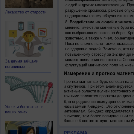
людей и других млекопитающих. Прон
разрушение хромосом, раковые опух
Лекарство от старости
подвержены такому облучению космо
Воздействие на людей и животн
мнению, имеют ли магнитные бури во
как выбрасывание китов на берег. К
животных, а также у пчел, ориентир
Пока не вполне ясно также, оказыва
на здоровье людей. Замечено, что 
повышенному стрессу за 1-2 дня до н
момент появления вспышек на Солнц
За двумя зайцами
флуктуаций магнитного поля на живы
погонишься...
Измерение и прогноз магнит
Прогноз магнитных бурь основан на а
и спутников. При этом анализируется
активные области вблизи восточного 
точными являются прогнозы до двух с
Для определения возмущенности магн
называемый К-индекс. Это отклонение
Успех и богатство - в
интервалам. К-индекс определяется в
ваших генах
значение, тем более возмущенным яв
больше 4 соответствуют магнитным б
РЕКЛАМА