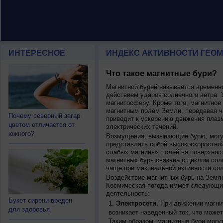
ИНТЕРЕСНОЕ
ИНДЕКС АКТИВНОСТИ ГЕОМ
Что такое магнитные бури?
Магнитной бурей называется времен
действием ударов солнечного ветра. 
магнитосферу. Кроме того, магнитное
магнитным полем Земли, передавая ча
Почему северный загар
приводит к ускорению движения плаз
цветом отличается от
электрических течений.
южного?
Возмущения, вызывающие бурю, могут
представлять собой высокоскоростной
слабых магниных полей на поверхнос
магнитных бурь связана с циклом сол
чаще при максиальной активности сол
Воздействие магнитных бурь на Земл
Космическая погода иммет следующи
деятельность:
Букет сирени вреден
Электросети.
При движении магнит
для здоровья
возникает наведенный ток, что может
Таким образом, магнитные бури могу