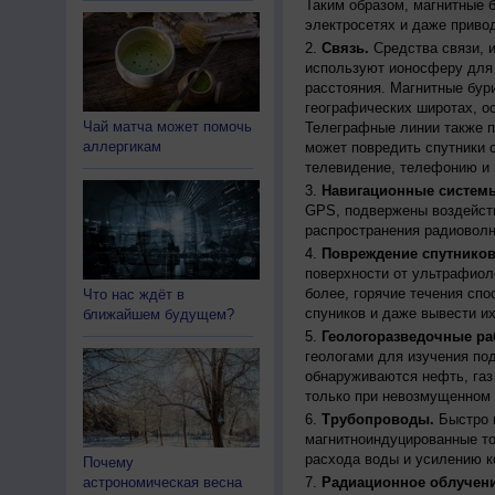
Таким образом, магнитные 
электросетях и даже приво
Связь.
Средства связи, 
используют ионосферу для 
расстояния. Магнитные бур
географических широтах, о
Чай матча может помочь
Телеграфные линии также п
аллергикам
может повредить спутники с
телевидение, телефонию и 
Навигационные систем
GPS, подвержены воздейств
распространения радиоволн
Повреждение спутников
поверхности от ультрафиол
более, горячие течения спо
Что нас ждёт в
спуников и даже вывести их
ближайшем будущем?
Геологоразведочные ра
геологами для изучения по
обнаруживаются нефть, газ
только при невозмущенном 
Трубопроводы.
Быстро 
магнитноиндуцированные ток
расхода воды и усилению к
Почему
астрономическая весна
Радиационное облучени