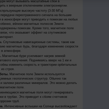
бури могут вызывать масштабные сбои в
дить к веерным отключениям электроэнергии.
испрльзующие высокую частоту (3-30 МГц)
передачи переотраженного сигнала на большие
и в ионосфере могут приводить к помехам на любых
собенно, вблизи магнитных полюсов Земли.
одвержены помехам. Кроме того, магнитное поле
вязи, что оказывает эффект на спутниковое
интернет.
ы.
Спутниковые навигационные системы, такие как
ию магнитных бурь, благодаря изменению скорости
 в атмосфере.
.
Магнитные бури усиливают нагрев земной
етового излучения. Поднимаясь вверх на 1 км и
собны изменить скорость и траектории орбитальных
 из строя.
боты.
Магнитное поле Земли используется
дземных геологических структур. Обычно так
 и залежи различных минералов. Это можно делать
магнитном поле.
меняющиеся магнитные поля могут генерировать
и в трубах. Это приводит к сбоям счетчиков
оррозии труб.
е.
Интенсивные вспышки на Солнце высвобождают