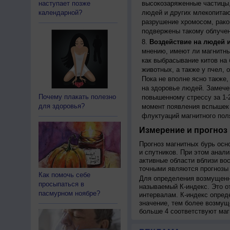
наступает позже
высокозаряженные частицы,
календарной?
людей и других млекопитаю
разрушение хромосом, рако
подвержены такому облучен
Воздействие на людей 
мнению, имеют ли магнитны
как выбрасывание китов на 
животных, а также у пчел,
Пока не вполне ясно также
на здоровье людей. Замече
Почему плакать полезно
повышенному стрессу за 1-2
для здоровья?
момент появления вспышек 
флуктуаций магнитного пол
Измерение и прогноз 
Прогноз магнитных бурь осн
и спутников. При этом анал
активные области вблизи во
точными являются прогнозы 
Как помочь себе
Для определения возмущенно
просыпаться в
называемый К-индекс. Это о
пасмурном ноябре?
интервалам. К-индекс опред
значение, тем более возмущ
больше 4 соответствуют маг