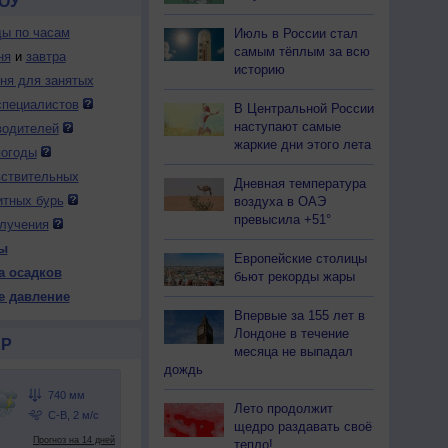
ОУ
ды по часам
Июль в России стал
самым тёплым за всю
ня
и
завтра
историю
дня для занятых
специалистов
В Центральной России
наступают самые
водителей
жаркие дни этого лета
погоды
вствительных
Дневная температура
итных бурь
воздуха в ОАЭ
превысила +51°
лучения
ы
Европейские столицы
а осадков
бьют рекорды жары
е давление
Впервые за 155 лет в
Лондоне в течение
Р
месяца не выпадал
дождь
Лето продолжит
щедро раздавать своё
тепло!