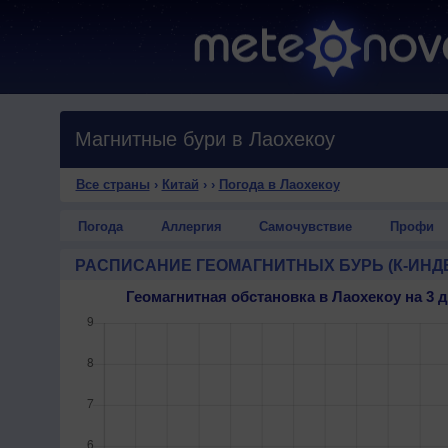
Магнитные бури в Лаохекоу
Все страны
›
Китай
›
›
Погода в Лаохекоу
Погода
Аллергия
Самочувствие
Профи
РАСПИСАНИЕ ГЕОМАГНИТНЫХ БУРЬ (К-ИНД
Геомагнитная обстановка в Лаохекоу на 3