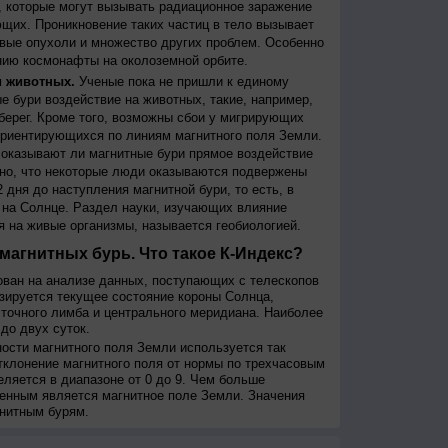
 которые могут вызывать радиационное заражение
щих. Проникновение таких частиц в тело вызывает
вые опухоли и множество других проблем. Особенно
ию космонафты на околоземной орбите.
и животных.
Ученые пока не пришли к единому
е бури воздействие на животных, такие, например,
берег. Кроме того, возможны сбои у мигрирующих
 ориентирующихся по линиям магнитного поля Земли.
, оказывают ли магнитные бури прямое воздействие
но, что некоторые люди оказываются подвержены
 дня до наступления магнитной бури, то есть, в
на Солнце. Раздел науки, изучающих влияние
я на живые организмы, называется геобиологией.
магнитных бурь. Что такое К-Индекс?
ован на анализе данных, поступающих с телескопов
изируется текущее состояние короны Солнца,
сточного лимба и центрального меридиана. Наиболее
до двух суток.
сти магнитного поля Земли используется так
тклонение магнитного поля от нормы по трехчасовым
еляется в диапазоне от 0 до 9. Чем больше
енным является магнитное поле Земли. Значения
нитным бурям.