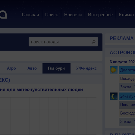
Главная
Поиск
Новости
Интересное
Климат
РЕКЛАМА
АСТРОНО
6 августа 202
Агро
Авто
Г/м бури
УФ-индекс
Долгота
Восход:
ЕКС)
Заход: 
 дня для метеочувствительных людей
24-й лу
Посл.че
Восход:
Заход: 