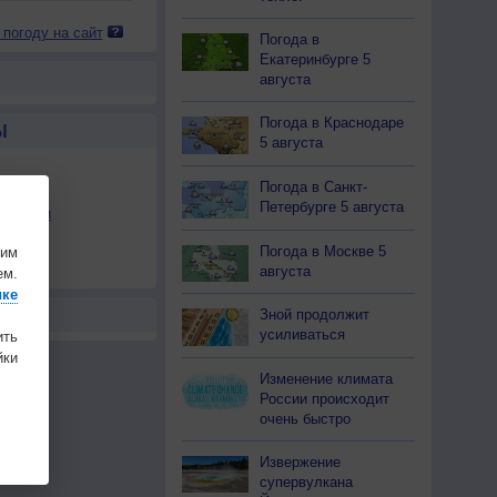
 погоду на сайт
Погода в
Екатеринбурге 5
августа
Погода в Краснодаре
Ы
5 августа
Погода в Санкт-
Петербурге 5 августа
льности
осы
Погода в Москве 5
шим
а
августа
ем.
ике
Зной продолжит
усиливаться
ить
ки
Изменение климата
России происходит
очень быстро
Извержение
супервулкана