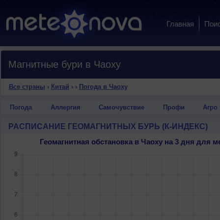
Главная
Пои
Магнитные бури в Чаоху
Все страны
›
Китай
›
›
Погода в Чаоху
Погода
Аллергия
Самочувствие
Профи
Агро
РАСПИСАНИЕ ГЕОМАГНИТНЫХ БУРЬ (К-ИНДЕКС)
Геомагнитная обстановка в Чаоху на 3 дня для