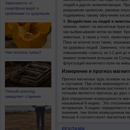
Зависимость от
людей и других млекопитающих. Прон
смартфона ведёт к
разрушение хромосом, раковые опух
проблемам со здоровьем
подвержены такому облучению космо
Воздействие на людей и животн
мнению, имеют ли магнитные бури во
как выбрасывание китов на берег. К
животных, а также у пчел, ориентир
Пока не вполне ясно также, оказыва
на здоровье людей. Замечено, что 
Чем полезна тыква?
повышенному стрессу за 1-2 дня до н
момент появления вспышек на Солнц
флуктуаций магнитного поля на живы
Измерение и прогноз магнит
Прогноз магнитных бурь основан на а
и спутников. При этом анализируется
активные области вблизи восточного 
Тёмный шоколад
точными являются прогнозы до двух с
замедляет старение
Для определения возмущенности магн
называемый К-индекс. Это отклонение
интервалам. К-индекс определяется в
значение, тем более возмущенным яв
больше 4 соответствуют магнитным б
РЕКЛАМА