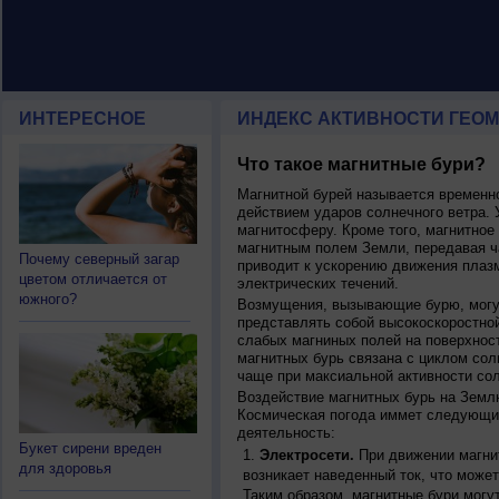
ИНТЕРЕСНОЕ
ИНДЕКС АКТИВНОСТИ ГЕОМ
Что такое магнитные бури?
Магнитной бурей называется времен
действием ударов солнечного ветра. 
магнитосферу. Кроме того, магнитное
магнитным полем Земли, передавая ча
Почему северный загар
приводит к ускорению движения плаз
цветом отличается от
электрических течений.
южного?
Возмущения, вызывающие бурю, могут
представлять собой высокоскоростной
слабых магниных полей на поверхнос
магнитных бурь связана с циклом сол
чаще при максиальной активности сол
Воздействие магнитных бурь на Земл
Космическая погода иммет следующи
деятельность:
Букет сирени вреден
Электросети.
При движении магнит
для здоровья
возникает наведенный ток, что может
Таким образом, магнитные бури могу