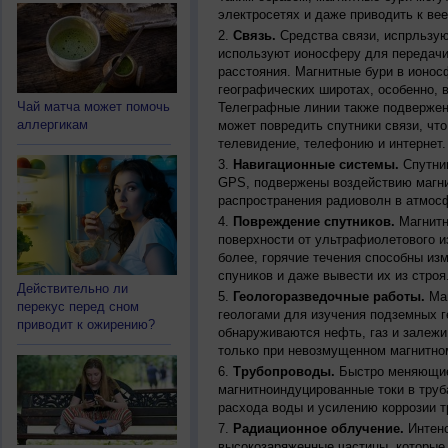
электросетях и даже приводить к ве
Связь.
Средства связи, испрльзую
используют ионосферу для передачи
расстояния. Магнитные бури в ионос
географических широтах, особенно, 
Чай матча может помочь
Телеграфные линии также подвержен
аллергикам
может повредить спутники связи, чт
телевидение, телефонию и интернет.
Навигационные системы.
Спутник
GPS, подвержены воздействию магни
распространения радиоволн в атмос
Повреждение спутников.
Магнитн
поверхности от ультрафиолетового и
более, горячие течения способны из
спуников и даже вывести их из строя
Действительно ли
Геологоразведочные работы.
Маг
перекус перед сном
геологами для изучения подземных г
приводит к ожирению?
обнаруживаются нефть, газ и залежи
только при невозмущенном магнитно
Трубопроводы.
Быстро меняющиес
магнитноиндуцированные токи в труб
расхода воды и усилению коррозии т
Радиационное облучение.
Интенс
высокозаряженные частицы, которые