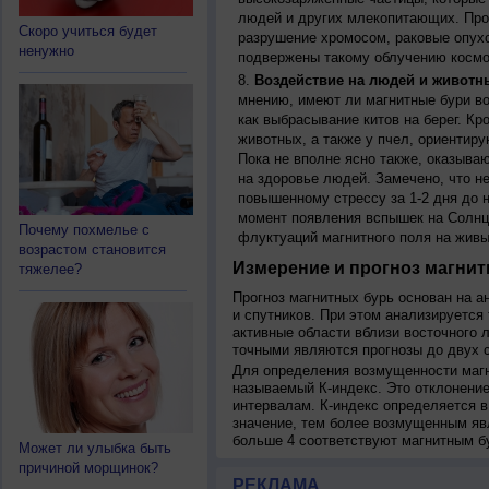
людей и других млекопитающих. Прон
Скоро учиться будет
разрушение хромосом, раковые опух
ненужно
подвержены такому облучению космо
Воздействие на людей и животн
мнению, имеют ли магнитные бури во
как выбрасывание китов на берег. К
животных, а также у пчел, ориентир
Пока не вполне ясно также, оказыва
на здоровье людей. Замечено, что 
повышенному стрессу за 1-2 дня до н
момент появления вспышек на Солнц
Почему похмелье с
флуктуаций магнитного поля на живы
возрастом становится
Измерение и прогноз магнит
тяжелее?
Прогноз магнитных бурь основан на а
и спутников. При этом анализируется
активные области вблизи восточного 
точными являются прогнозы до двух с
Для определения возмущенности магн
называемый К-индекс. Это отклонение
интервалам. К-индекс определяется в
значение, тем более возмущенным яв
больше 4 соответствуют магнитным б
Может ли улыбка быть
причиной морщинок?
РЕКЛАМА