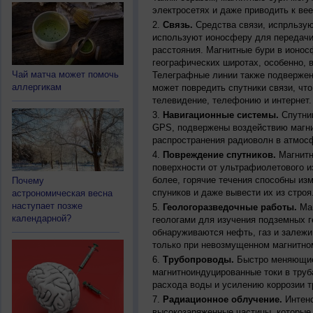
электросетях и даже приводить к ве
Связь.
Средства связи, испрльзую
используют ионосферу для передачи
расстояния. Магнитные бури в ионос
географических широтах, особенно, 
Чай матча может помочь
Телеграфные линии также подвержен
аллергикам
может повредить спутники связи, чт
телевидение, телефонию и интернет.
Навигационные системы.
Спутник
GPS, подвержены воздействию магни
распространения радиоволн в атмос
Повреждение спутников.
Магнитн
поверхности от ультрафиолетового и
более, горячие течения способны из
Почему
спуников и даже вывести их из строя
астрономическая весна
наступает позже
Геологоразведочные работы.
Маг
календарной?
геологами для изучения подземных г
обнаруживаются нефть, газ и залежи
только при невозмущенном магнитно
Трубопроводы.
Быстро меняющиес
магнитноиндуцированные токи в труб
расхода воды и усилению коррозии т
Радиационное облучение.
Интенс
высокозаряженные частицы, которые