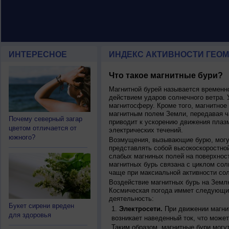
ИНТЕРЕСНОЕ
ИНДЕКС АКТИВНОСТИ ГЕОМ
Что такое магнитные бури?
Магнитной бурей называется времен
действием ударов солнечного ветра. 
магнитосферу. Кроме того, магнитное
магнитным полем Земли, передавая ча
Почему северный загар
приводит к ускорению движения плаз
цветом отличается от
электрических течений.
южного?
Возмущения, вызывающие бурю, могут
представлять собой высокоскоростной
слабых магниных полей на поверхнос
магнитных бурь связана с циклом сол
чаще при максиальной активности сол
Воздействие магнитных бурь на Земл
Космическая погода иммет следующи
деятельность:
Букет сирени вреден
Электросети.
При движении магнит
для здоровья
возникает наведенный ток, что может
Таким образом, магнитные бури могу