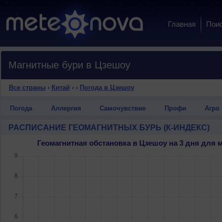
Главная
Пои
Магнитные бури в Цзешоу
Все страны
›
Китай
›
›
Погода в Цзешоу
Погода
Аллергия
Самочувствие
Профи
Агро
РАСПИСАНИЕ ГЕОМАГНИТНЫХ БУРЬ (К-ИНДЕКС)
Геомагнитная обстановка в Цзешоу на 3 дня для