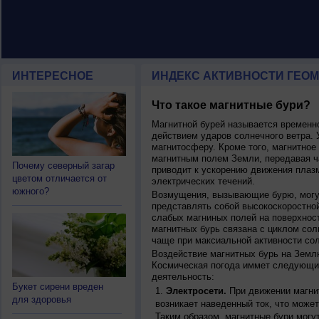
ИНТЕРЕСНОЕ
ИНДЕКС АКТИВНОСТИ ГЕОМ
Что такое магнитные бури?
Магнитной бурей называется времен
действием ударов солнечного ветра. 
магнитосферу. Кроме того, магнитное
магнитным полем Земли, передавая ча
Почему северный загар
приводит к ускорению движения плаз
цветом отличается от
электрических течений.
южного?
Возмущения, вызывающие бурю, могут
представлять собой высокоскоростной
слабых магниных полей на поверхнос
магнитных бурь связана с циклом сол
чаще при максиальной активности сол
Воздействие магнитных бурь на Земл
Космическая погода иммет следующи
деятельность:
Букет сирени вреден
Электросети.
При движении магнит
для здоровья
возникает наведенный ток, что может
Таким образом, магнитные бури могу