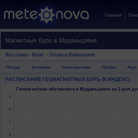
Главная
Пои
Магнитные бури в Муданьцзяне
Все страны
›
Китай
›
›
Погода в Муданьцзяне
Погода
Аллергия
Самочувствие
Профи
Агро
РАСПИСАНИЕ ГЕОМАГНИТНЫХ БУРЬ (К-ИНДЕКС)
Геомагнитная обстановка в Муданьцзяне на 3 дня 