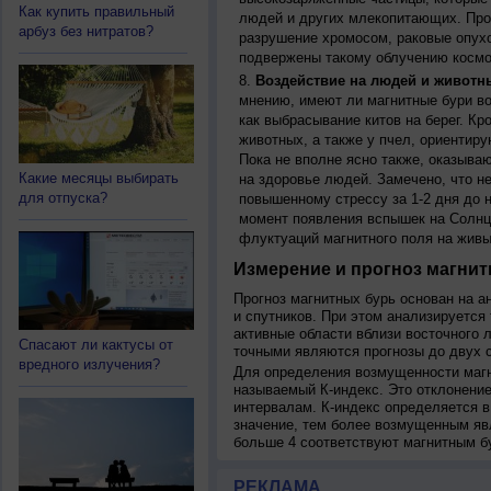
Как купить правильный
людей и других млекопитающих. Прон
арбуз без нитратов?
разрушение хромосом, раковые опух
подвержены такому облучению космо
Воздействие на людей и животн
мнению, имеют ли магнитные бури во
как выбрасывание китов на берег. К
животных, а также у пчел, ориентир
Пока не вполне ясно также, оказыва
Какие месяцы выбирать
на здоровье людей. Замечено, что 
для отпуска?
повышенному стрессу за 1-2 дня до н
момент появления вспышек на Солнц
флуктуаций магнитного поля на живы
Измерение и прогноз магнит
Прогноз магнитных бурь основан на а
и спутников. При этом анализируется
активные области вблизи восточного 
Спасают ли кактусы от
точными являются прогнозы до двух с
вредного излучения?
Для определения возмущенности магн
называемый К-индекс. Это отклонение
интервалам. К-индекс определяется в
значение, тем более возмущенным яв
больше 4 соответствуют магнитным б
РЕКЛАМА