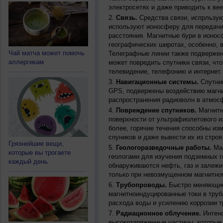
электросетях и даже приводить к ве
Связь.
Средства связи, испрльзую
используют ионосферу для передачи
расстояния. Магнитные бури в ионос
географических широтах, особенно, 
Чай матча может помочь
Телеграфные линии также подвержен
аллергикам
может повредить спутники связи, чт
телевидение, телефонию и интернет.
Навигационные системы.
Спутник
GPS, подвержены воздействию магни
распространения радиоволн в атмос
Повреждение спутников.
Магнитн
поверхности от ультрафиолетового и
более, горячие течения способны из
спуников и даже вывести их из строя
Грязнейшие вещи,
Геологоразведочные работы.
Маг
которые вы трогаете
геологами для изучения подземных г
каждый день
обнаруживаются нефть, газ и залежи
только при невозмущенном магнитно
Трубопроводы.
Быстро меняющиес
магнитноиндуцированные токи в труб
расхода воды и усилению коррозии т
Радиационное облучение.
Интенс
высокозаряженные частицы, которые