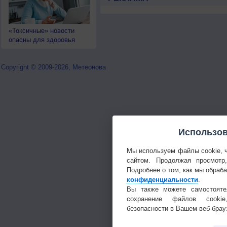
«Токсичные» новости
опасны для здоровья
Copyright © 2009-2026, Метеонова
Использов
Мы используем файлы cookie, 
сайтом. Продолжая просмотр
Подробнее о том, как мы обраб
конфиденциальности
.
Вы также можете самостояте
сохранение файлов cookie
безопасности в Вашем веб-брау