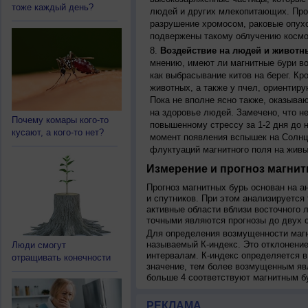
тоже каждый день?
людей и других млекопитающих. Прон
разрушение хромосом, раковые опух
подвержены такому облучению космо
Воздействие на людей и животн
мнению, имеют ли магнитные бури во
как выбрасывание китов на берег. К
животных, а также у пчел, ориентир
Пока не вполне ясно также, оказыва
на здоровье людей. Замечено, что 
Почему комары кого-то
повышенному стрессу за 1-2 дня до н
кусают, а кого-то нет?
момент появления вспышек на Солнц
флуктуаций магнитного поля на живы
Измерение и прогноз магнит
Прогноз магнитных бурь основан на а
и спутников. При этом анализируется
активные области вблизи восточного 
точными являются прогнозы до двух с
Для определения возмущенности магн
называемый К-индекс. Это отклонение
Люди смогут
интервалам. К-индекс определяется в
отращивать конечности
значение, тем более возмущенным яв
больше 4 соответствуют магнитным б
РЕКЛАМА