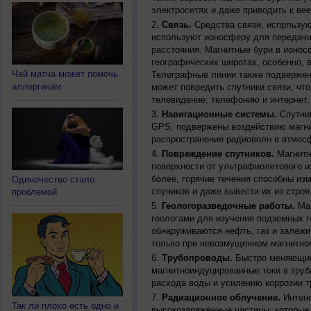
электросетях и даже приводить к ве
Связь.
Средства связи, испрльзую
используют ионосферу для передачи
расстояния. Магнитные бури в ионос
географических широтах, особенно, 
Чай матча может помочь
Телеграфные линии также подвержен
аллергикам
может повредить спутники связи, чт
телевидение, телефонию и интернет.
Навигационные системы.
Спутник
GPS, подвержены воздействию магни
распространения радиоволн в атмос
Повреждение спутников.
Магнитн
поверхности от ультрафиолетового и
более, горячие течения способны из
Одиночество стало
спуников и даже вывести их из строя
проблемой
Геологоразведочные работы.
Маг
геологами для изучения подземных г
обнаруживаются нефть, газ и залежи
только при невозмущенном магнитно
Трубопроводы.
Быстро меняющиес
магнитноиндуцированные токи в труб
расхода воды и усилению коррозии т
Радиационное облучение.
Интенс
Так ли плохо есть одно и
высокозаряженные частицы, которые