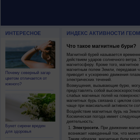
ИНТЕРЕСНОЕ
ИНДЕКС АКТИВНОСТИ ГЕОМ
Что такое магнитные бури?
Магнитной бурей называется времен
действием ударов солнечного ветра. 
магнитосферу. Кроме того, магнитное
магнитным полем Земли, передавая ча
Почему северный загар
приводит к ускорению движения плаз
цветом отличается от
электрических течений.
южного?
Возмущения, вызывающие бурю, могут
представлять собой высокоскоростной
слабых магниных полей на поверхнос
магнитных бурь связана с циклом сол
чаще при максиальной активности сол
Воздействие магнитных бурь на Земл
Космическая погода иммет следующи
деятельность:
Букет сирени вреден
Электросети.
При движении магнит
для здоровья
возникает наведенный ток, что может
Таким образом, магнитные бури могу