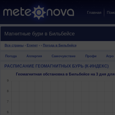
Главная
Пои
Магнитные бури в Бильбейсе
Все страны
›
Египет
›
›
Погода в Бильбейсе
Погода
Аллергия
Самочувствие
Профи
Агро
РАСПИСАНИЕ ГЕОМАГНИТНЫХ БУРЬ (К-ИНДЕКС)
Геомагнитная обстановка в Бильбейсе на 3 дня д